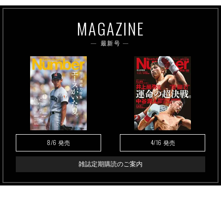
MAGAZINE
最新号
8/6
4/16
発売
発売
雑誌定期購読のご案内