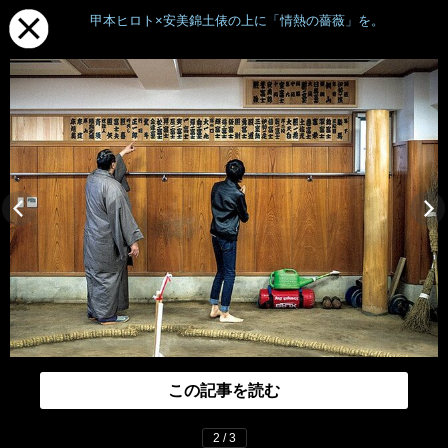
甲本ヒロト×安美錦土俵の上に「情熱の薔薇」を。
この記事を読む
2 / 3