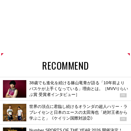
RECOMMEND
38歳でも進化を続ける篠山竜青が語る「10年前より
バスケが上手くなっている」理由とは。［MVVりらい
ぶ賞 受賞者インタビュー］
PR
世界の頂点に君臨し続けるオランダの超人ハリー・ラ
ブレイセンと日本のエースの太田海也「絶対王者から
学ぶこと」《ケイリン国際対談②》
PR
Number SPORTS OF THE YEAR 2026 開催決定！