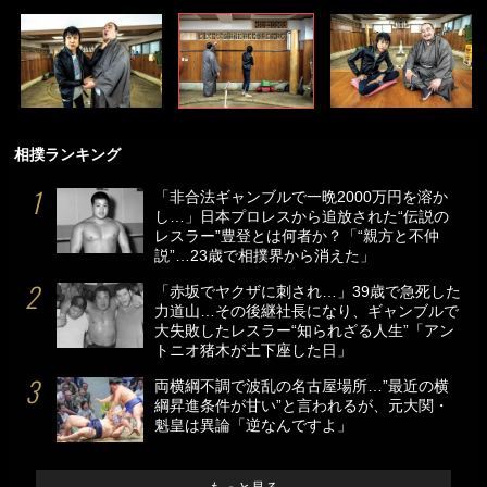
相撲ランキング
「非合法ギャンブルで一晩2000万円を溶か
し…」日本プロレスから追放された“伝説の
レスラー”豊登とは何者か？「“親方と不仲
説”…23歳で相撲界から消えた」
「赤坂でヤクザに刺され…」39歳で急死した
力道山…その後継社長になり、ギャンブルで
大失敗したレスラー“知られざる人生”「アン
トニオ猪木が土下座した日」
両横綱不調で波乱の名古屋場所…”最近の横
綱昇進条件が甘い”と言われるが、元大関・
魁皇は異論「逆なんですよ」