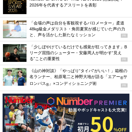
2026年を代表するアスリートを表彰
「会場の声は自分を客観視するバロメーター」柔道
48kg級金メダリスト・角田夏実が感じていた声の力
と、声を活かした新たなミッション
PR
「少しぼやけているだけでも感覚が狂ってきます」B
リーグ屈指のシューター・安藤周人が明かす“見え
る”ことの重要性
PR
《山の神対談》「やっぱり“タイパ”がいい！」箱根の
名ランナー、柏原竜二と神野大地が語る「エアー
サ
®
ロンパス
」×コンディショニング術
®
PR