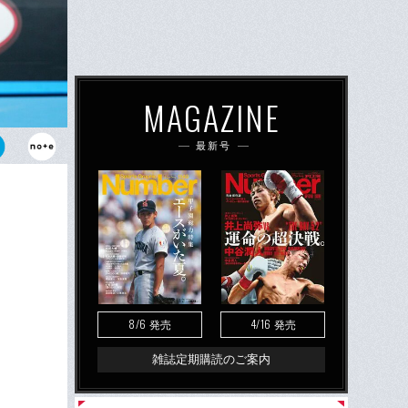
MAGAZINE
最新号
田。21歳の
8/6
4/16
発売
発売
雑誌定期購読のご案内