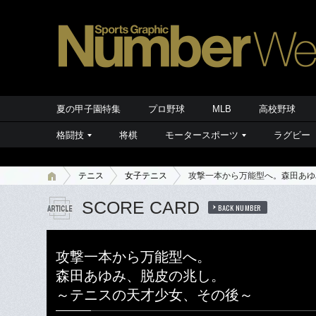
夏の甲子園特集
プロ野球
MLB
高校野球
格闘技
将棋
モータースポーツ
ラグビー
テニス
女子テニス
攻撃一本から万能型へ。森田あゆ
SCORE CARD
BACK NUMBER
攻撃一本から万能型へ。
森田あゆみ、脱皮の兆し。
～テニスの天才少女、その後～