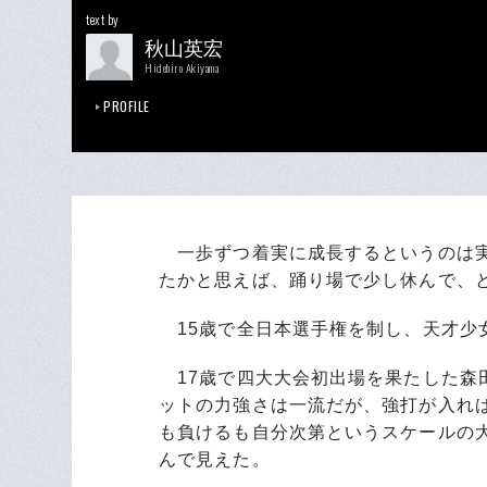
text by
秋山英宏
Hidehiro Akiyama
PROFILE
一歩ずつ着実に成長するというのは実
たかと思えば、踊り場で少し休んで、
15歳で全日本選手権を制し、天才少
17歳で四大大会初出場を果たした森
ットの力強さは一流だが、強打が入れ
も負けるも自分次第というスケールの
んで見えた。