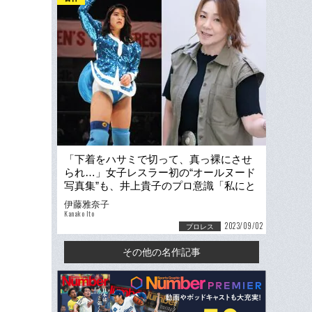
「下着をハサミで切って、真っ裸にさせ
られ…」女子レスラー初の“オールヌード
写真集”も、井上貴子のプロ意識「私にと
っては“作品”です」
伊藤雅奈子
Kanako Ito
2023/09/02
プロレス
その他の名作記事