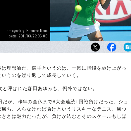
Hiromasa Mano
photograph by
2011/03/22 06:00
posted
全豪で「上に行ける確信はつかめた」という森
今年は国際舞台での飛躍に期待
は理想論だ。選手というのは、一気に階段を駆け上がっ
というのを繰り返して成長していく。
女と呼ばれた森田あゆみも、例外ではない。
田だが、昨年の全仏まで8大会連続1回戦負けだった。ショ
ば勝ち、入らなければ負けというリスキーなテニス。勝つ
大きさは魅力だったが、負けが込むとそのスケールもしぼ