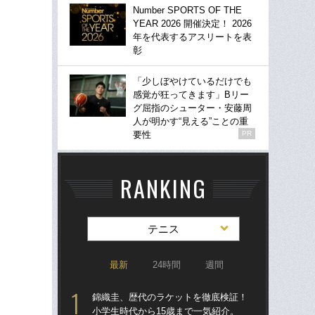
Number SPORTS OF THE
YEAR 2026 開催決定！ 2026
年を代表するアスリートを表
彰
「少しぼやけているだけでも
感覚が狂ってきます」Bリー
グ屈指のシューター・安藤周
人が明かす“見える”ことの重
要性
PR
RANKING
テニス
最新
24時間
週間
錦織圭、歴代のラケットを徹底検証！
テニ
小学生時代から15歳まで一気紹介。
女王