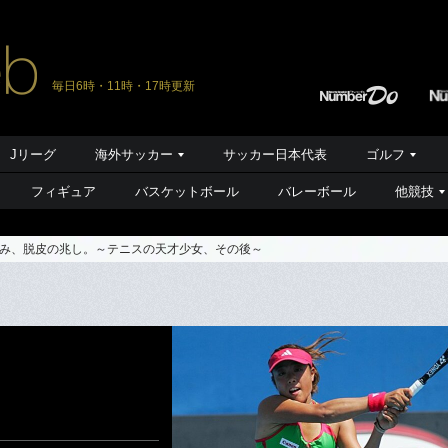
毎日6時・11時・17時更新
Jリーグ
海外サッカー
サッカー日本代表
ゴルフ
フィギュア
バスケットボール
バレーボール
他競技
み、脱皮の兆し。～テニスの天才少女、その後～