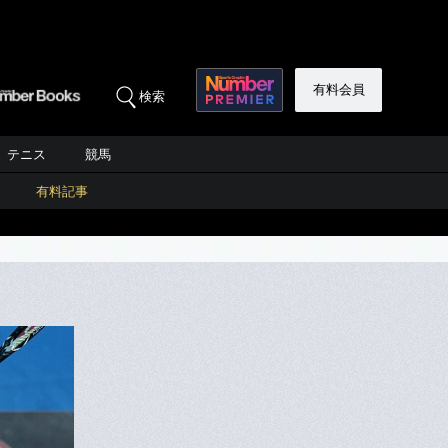
有料会員
検索
テニス
競馬
有料記事