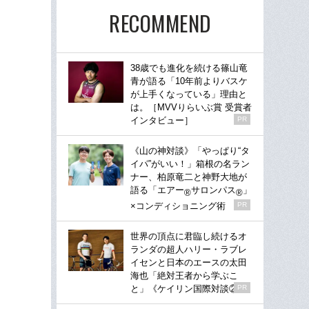
RECOMMEND
38歳でも進化を続ける篠山竜
青が語る「10年前よりバスケ
が上手くなっている」理由と
は。［MVVりらいぶ賞 受賞者
インタビュー］
PR
《山の神対談》「やっぱり“タ
イパ”がいい！」箱根の名ラン
ナー、柏原竜二と神野大地が
語る「エアー
サロンパス
」
®
®
×コンディショニング術
PR
世界の頂点に君臨し続けるオ
ランダの超人ハリー・ラブレ
イセンと日本のエースの太田
海也「絶対王者から学ぶこ
と」《ケイリン国際対談②》
PR