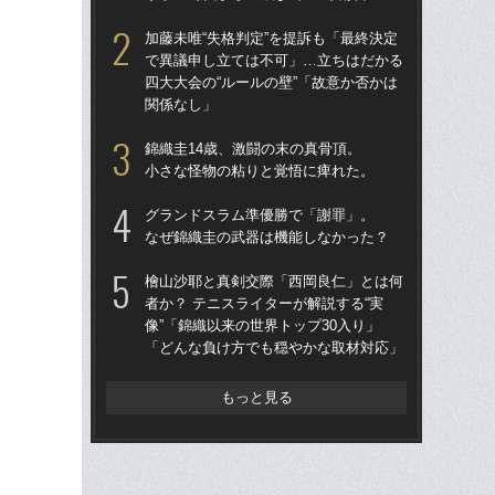
し
加藤未唯“失格判定”を提訴も「最終決定
で異議申し立ては不可」…立ちはだかる
テ
四大大会の“ルールの壁”「故意か否かは
郎が
関係なし」
檜
錦織圭14歳、激闘の末の真骨頂。
者か
小さな怪物の粘りと覚悟に痺れた。
像”
「
グランドスラム準優勝で「謝罪」。
なぜ錦織圭の武器は機能しなかった？
錦
小学
檜山沙耶と真剣交際「西岡良仁」とは何
者か？ テニスライターが解説する“実
錦
像”「錦織以来の世界トップ30入り」
プロ
「どんな負け方でも穏やかな取材対応」
もっと見る