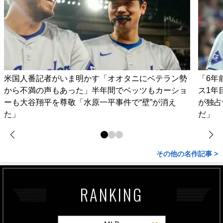
米国人番記者がいま明かす「オオタニにベテラン勢
「6年
から不満の声もあった」半年間でベッツもカーショ
ス1年
ーも大谷翔平を尊敬「水原一平事件で“壁”が消え
が独占
た」
だ」
その他の名作記事 >
RANKING