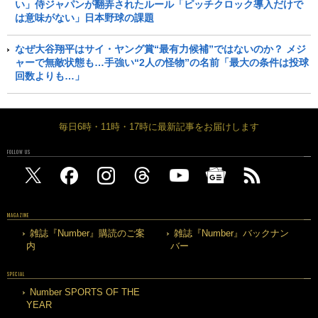
い」侍ジャパンが翻弄されたルール「ピッチクロック導入だけで
は意味がない」日本野球の課題
なぜ大谷翔平はサイ・ヤング賞“最有力候補”ではないのか？ メジ
ャーで無敵状態も…手強い“2人の怪物”の名前「最大の条件は投球
回数よりも…」
毎日6時・11時・17時に最新記事をお届けします
FOLLOW US
MAGAZINE
雑誌『Number』購読のご案
雑誌『Number』バックナン
内
バー
SPECIAL
Number SPORTS OF THE
YEAR