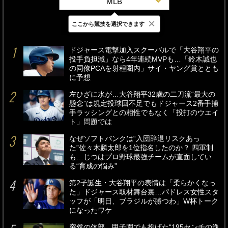
MLB
×
ここから競技を選択できます
最新
24時間
週間
ドジャース電撃加入スクーバルで「大谷翔平の
投手負担減」なら4年連続MVPも…「鈴木誠也
の同僚PCAを射程圏内」サイ・ヤング賞ととも
に予想
左ひざに水が…大谷翔平32歳の二刀流“最大の
懸念”は規定投球回不足でもドジャース2番手捕
手ラッシングとの相性でもなく「投打のウエイ
ト」問題では
なぜソフトバンクは“入団辞退リスクあっ
た”佐々木麟太郎を1位指名したのか？ 四軍制
も…じつはプロ野球最強チームが直面してい
る“育成の悩み”
第2子誕生・大谷翔平の表情は「柔らかくなっ
た」ドジャース取材舞台裏…パドレス女性スタ
ッフが「明日、ブラジルが勝つわ」W杯トーク
になったワケ
突然の休部…甲子園でも投げた“195センチの逸