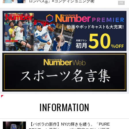
ロンパス
」×コンディショニング術
®
PR
INFORMATION
【バボラの新作】NYの輝きを纏う。「PURE