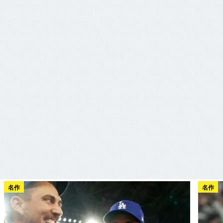
名作
名作