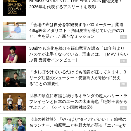
Number SPORTS OF THE YEAR 2026 開催決定！
2026年を代表するアスリートを表彰
「会場の声は自分を客観視するバロメーター」柔道
48kg級金メダリスト・角田夏実が感じていた声の力
と、声を活かした新たなミッション
PR
38歳でも進化を続ける篠山竜青が語る「10年前より
バスケが上手くなっている」理由とは。［MVVりらい
ぶ賞 受賞者インタビュー］
PR
「少しぼやけているだけでも感覚が狂ってきます」B
リーグ屈指のシューター・安藤周人が明かす“見え
る”ことの重要性
PR
世界の頂点に君臨し続けるオランダの超人ハリー・ラ
ブレイセンと日本のエースの太田海也「絶対王者から
学ぶこと」《ケイリン国際対談②》
PR
《山の神対談》「やっぱり“タイパ”がいい！」箱根の
名ランナー、柏原竜二と神野大地が語る「エアー
サ
®