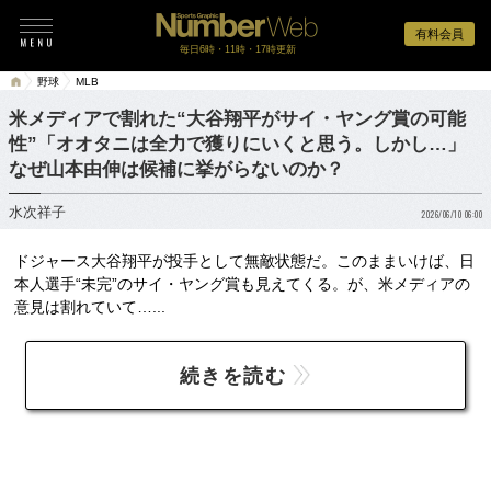
有料会員
毎日6時・11時・17時更新
野球
MLB
米メディアで割れた“大谷翔平がサイ・ヤング賞の可能
性”「オオタニは全力で獲りにいくと思う。しかし…」
なぜ山本由伸は候補に挙がらないのか？
水次祥子
2026/06/10 06:00
ドジャース大谷翔平が投手として無敵状態だ。このままいけば、日
本人選手“未完”のサイ・ヤング賞も見えてくる。が、米メディアの
意見は割れていて…...
続きを読む