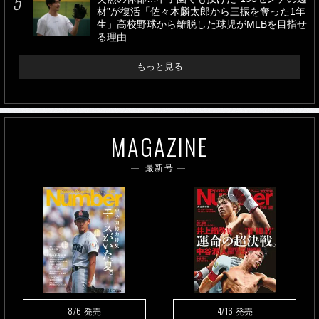
材”が復活「佐々木麟太郎から三振を奪った1年
生」高校野球から離脱した球児がMLBを目指せ
る理由
もっと見る
MAGAZINE
最新号
8/6
4/16
発売
発売