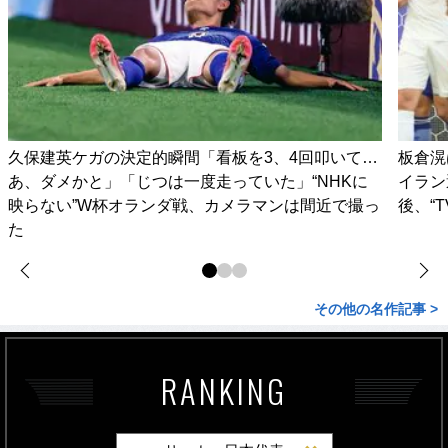
久保建英ケガの決定的瞬間「看板を3、4回叩いて…
板倉滉
あ、ダメかと」「じつは一度走っていた」“NHKに
イラン
映らない”W杯オランダ戦、カメラマンは間近で撮っ
後、“
た
その他の名作記事 >
RANKING