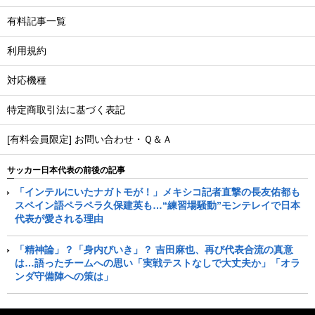
有料記事一覧
利用規約
対応機種
特定商取引法に基づく表記
[有料会員限定] お問い合わせ・Ｑ＆Ａ
サッカー日本代表の前後の記事
「インテルにいたナガトモが！」メキシコ記者直撃の長友佑都も
スペイン語ペラペラ久保建英も…“練習場騒動”モンテレイで日本
代表が愛される理由
「精神論」？「身内びいき」？ 吉田麻也、再び代表合流の真意
は…語ったチームへの思い「実戦テストなしで大丈夫か」「オラ
ンダ守備陣への策は」