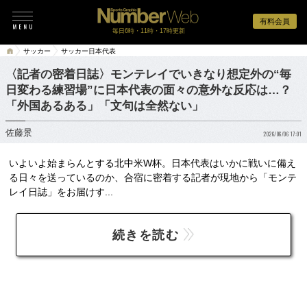
有料会員
毎日6時・11時・17時更新
サッカー
サッカー日本代表
〈記者の密着日誌〉モンテレイでいきなり想定外の“毎
日変わる練習場”に日本代表の面々の意外な反応は…？
「外国あるある」「文句は全然ない」
佐藤景
2026/06/06 17:01
いよいよ始まらんとする北中米W杯。日本代表はいかに戦いに備え
る日々を送っているのか、合宿に密着する記者が現地から「モンテ
レイ日誌」をお届けす...
続きを読む