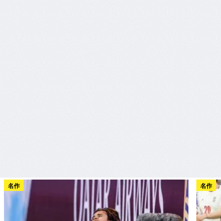
名作
名作