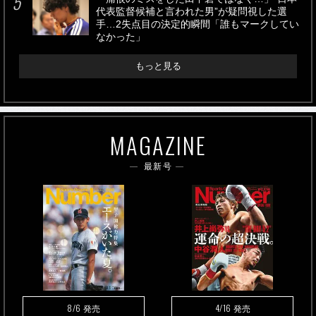
代表監督候補と言われた男”が疑問視した選
手…2失点目の決定的瞬間「誰もマークしてい
なかった」
もっと見る
MAGAZINE
最新号
8/6
4/16
発売
発売