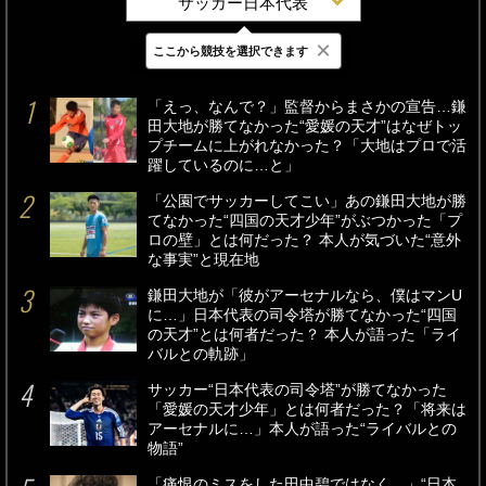
サッカー日本代表
×
ここから競技を選択できます
最新
24時間
週間
「えっ、なんで？」監督からまさかの宣告…鎌
田大地が勝てなかった“愛媛の天才”はなぜトッ
プチームに上がれなかった？「大地はプロで活
躍しているのに…と」
「公園でサッカーしてこい」あの鎌田大地が勝
てなかった“四国の天才少年”がぶつかった「プ
ロの壁」とは何だった？ 本人が気づいた“意外
な事実”と現在地
鎌田大地が「彼がアーセナルなら、僕はマンU
に…」日本代表の司令塔が勝てなかった“四国
の天才”とは何者だった？ 本人が語った「ライ
バルとの軌跡」
サッカー“日本代表の司令塔”が勝てなかった
「愛媛の天才少年」とは何者だった？「将来は
アーセナルに…」本人が語った“ライバルとの
物語”
「痛恨のミスをした田中碧ではなく…」“日本