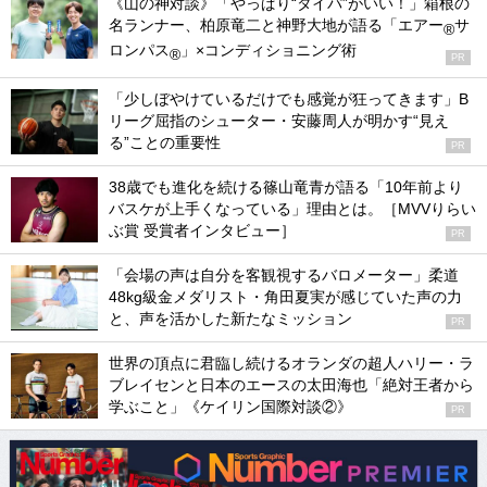
《山の神対談》「やっぱり“タイパ”がいい！」箱根の
名ランナー、柏原竜二と神野大地が語る「エアー
サ
®
ロンパス
」×コンディショニング術
®
PR
「少しぼやけているだけでも感覚が狂ってきます」B
リーグ屈指のシューター・安藤周人が明かす“見え
る”ことの重要性
PR
38歳でも進化を続ける篠山竜青が語る「10年前より
バスケが上手くなっている」理由とは。［MVVりらい
ぶ賞 受賞者インタビュー］
PR
「会場の声は自分を客観視するバロメーター」柔道
48kg級金メダリスト・角田夏実が感じていた声の力
と、声を活かした新たなミッション
PR
世界の頂点に君臨し続けるオランダの超人ハリー・ラ
ブレイセンと日本のエースの太田海也「絶対王者から
学ぶこと」《ケイリン国際対談②》
PR