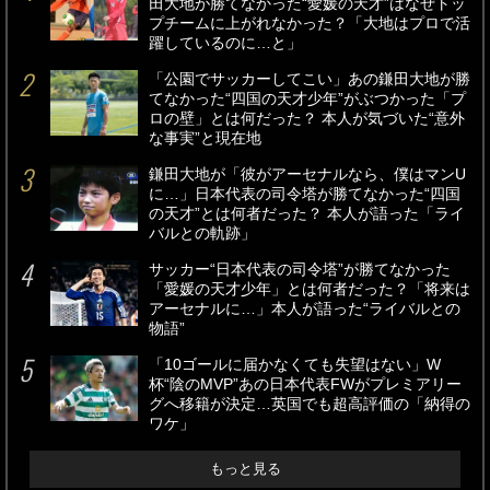
田大地が勝てなかった“愛媛の天才”はなぜトッ
プチームに上がれなかった？「大地はプロで活
躍しているのに…と」
「公園でサッカーしてこい」あの鎌田大地が勝
てなかった“四国の天才少年”がぶつかった「プ
ロの壁」とは何だった？ 本人が気づいた“意外
な事実”と現在地
鎌田大地が「彼がアーセナルなら、僕はマンU
に…」日本代表の司令塔が勝てなかった“四国
の天才”とは何者だった？ 本人が語った「ライ
バルとの軌跡」
サッカー“日本代表の司令塔”が勝てなかった
「愛媛の天才少年」とは何者だった？「将来は
アーセナルに…」本人が語った“ライバルとの
物語”
「10ゴールに届かなくても失望はない」W
杯“陰のMVP”あの日本代表FWがプレミアリー
グへ移籍が決定…英国でも超高評価の「納得の
ワケ」
もっと見る