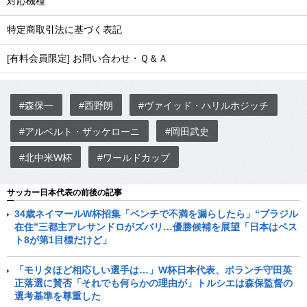
対応機種
特定商取引法に基づく表記
[有料会員限定] お問い合わせ・Ｑ＆Ａ
#森保一
#西野朗
#ヴァイッド・ハリルホジッチ
#アルベルト・ザッケローニ
#岡田武史
#北中米W杯
#ワールドカップ
サッカー日本代表の前後の記事
34歳ネイマールW杯招集「ベンチで不満を漏らしたら」“ブラジル
在住”三都主アレサンドロがズバリ…優勝候補を展望「日本はベス
ト8が第1目標だけど」
「モリタほど相応しい選手は…」W杯日本代表、ボランチ守田英
正落選に賛否「それでも何らかの理由が」トルシエは森保監督の
選考基準を尊重した