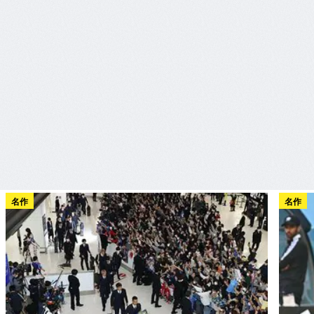
名作
名作