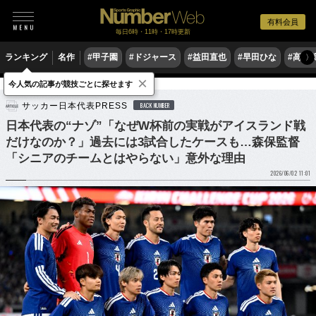
有料会員
毎日6時・11時・17時更新
ランキング
名作
#甲子園
#ドジャース
#益田直也
#早田ひな
#高木
〉
×
今人気の記事が競技ごとに探せます
サッカー
サッカー日本代表
サッカー日本代表PRESS
BACK NUMBER
日本代表の“ナゾ”「なぜW杯前の実戦がアイスランド戦
だけなのか？」過去には3試合したケースも…森保監督
「シニアのチームとはやらない」意外な理由
2026/06/02 11:01