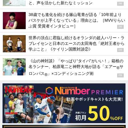
と、声を活かした新たなミッション
PR
38歳でも進化を続ける篠山竜青が語る「10年前より
バスケが上手くなっている」理由とは。［MVVりらい
ぶ賞 受賞者インタビュー］
PR
世界の頂点に君臨し続けるオランダの超人ハリー・ラ
ブレイセンと日本のエースの太田海也「絶対王者から
学ぶこと」《ケイリン国際対談②》
PR
《山の神対談》「やっぱり“タイパ”がいい！」箱根の
名ランナー、柏原竜二と神野大地が語る「エアー
サ
®
ロンパス
」×コンディショニング術
®
PR