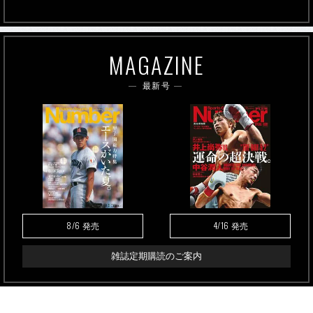
MAGAZINE
最新号
8/6
4/16
発売
発売
雑誌定期購読のご案内