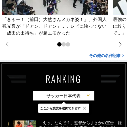
「きゃー！（前田）大然さんメガネ姿！」、外国人
最強の
観光客が「ドアン、ドアン」…テレビに映ってない
に絞り
「成田の出待ち」が超エモかった
で…」
その他の名作記事 >
RANKING
サッカー日本代表
×
ここから競技を選択できます
最新
24時間
週間
「えっ、なんで？」監督からまさかの宣告…鎌