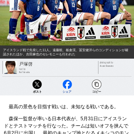
アイスランド戦で先発した11人。遠藤航、板倉滉、冨安健洋らのコンディションが確
認されたほか、吉田麻也のセレモニーも行われた
photograph by
戸塚啓
Asami Enomoto
text by
Kei Totsuka
ポスト
シェア
コピー
最高の景色を目指す戦いは、未知なる戦いである。
森保一監督が率いる日本代表が、5月31日にアイスラン
ドとテストマッチを行なった。チームは短いオフを挟んで
6月2日に出国し、最初のキャンプ地となるメキシコのモン