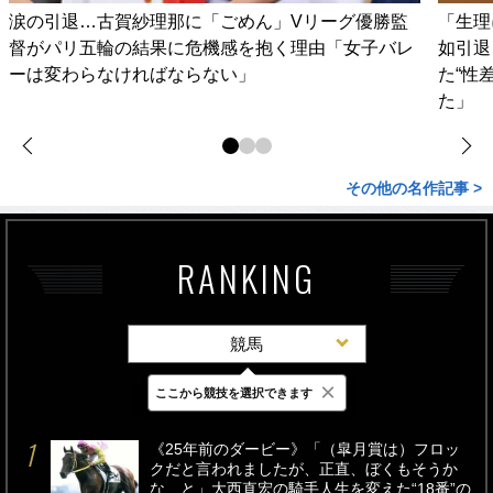
涙の引退…古賀紗理那に「ごめん」Vリーグ優勝監
「生理
督がパリ五輪の結果に危機感を抱く理由「女子バレ
如引退
ーは変わらなければならない」
た“性
た」
その他の名作記事 >
RANKING
競馬
×
ここから競技を選択できます
最新
24時間
週間
《25年前のダービー》「（皐月賞は）フロッ
クだと言われましたが、正直、ぼくもそうか
な、と」大西直宏の騎手人生を変えた“18番”の