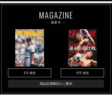
MAGAZINE
最新号
8/6
4/16
発売
発売
雑誌定期購読のご案内