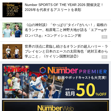
Number SPORTS OF THE YEAR 2026 開催決定！
2026年を代表するアスリートを表彰
《山の神対談》「やっぱり“タイパ”がいい！」箱根の
名ランナー、柏原竜二と神野大地が語る「エアー
サ
®
ロンパス
」×コンディショニング術
®
PR
世界の頂点に君臨し続けるオランダの超人ハリー・ラ
ブレイセンと日本のエースの太田海也「絶対王者から
学ぶこと」《ケイリン国際対談②》
PR