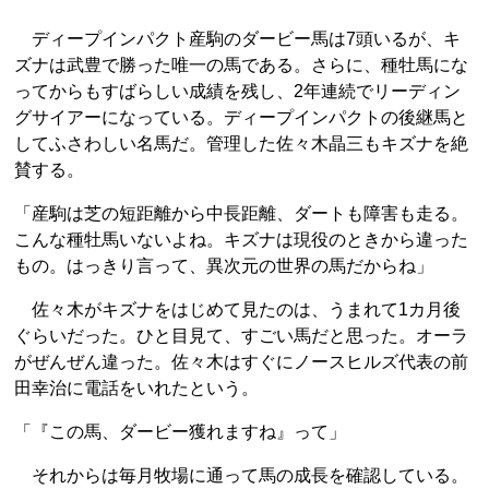
ディープインパクト産駒のダービー馬は7頭いるが、キ
ズナは武豊で勝った唯一の馬である。さらに、種牡馬にな
ってからもすばらしい成績を残し、2年連続でリーディン
グサイアーになっている。ディープインパクトの後継馬と
してふさわしい名馬だ。管理した佐々木晶三もキズナを絶
賛する。
「産駒は芝の短距離から中長距離、ダートも障害も走る。
こんな種牡馬いないよね。キズナは現役のときから違った
もの。はっきり言って、異次元の世界の馬だからね」
佐々木がキズナをはじめて見たのは、うまれて1カ月後
ぐらいだった。ひと目見て、すごい馬だと思った。オーラ
がぜんぜん違った。佐々木はすぐにノースヒルズ代表の前
田幸治に電話をいれたという。
「『この馬、ダービー獲れますね』って」
それからは毎月牧場に通って馬の成長を確認している。