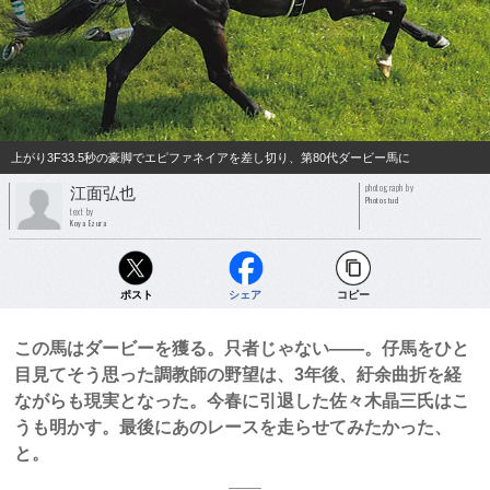
上がり3F33.5秒の豪脚でエピファネイアを差し切り、第80代ダービー馬に
photograph by
江面弘也
Photostud
text by
Koya Ezura
ポスト
シェア
コピー
この馬はダービーを獲る。只者じゃない――。仔馬をひと
目見てそう思った調教師の野望は、3年後、紆余曲折を経
ながらも現実となった。今春に引退した佐々木晶三氏はこ
うも明かす。最後にあのレースを走らせてみたかった、
と。