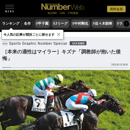
有料会員
毎日6時・11時・17時更新
ランキング
名作
#甲子園
#Jリーグ
#中村剛也
#佐々木朗希
#ラグ
〉
×
今人気の記事が競技ごとに探せます
競馬
Sports Graphic Number Special
BACK NUMBER
［本来の適性はマイラー］キズナ「調教師が抱いた後
悔」
2026/05/29 09:00