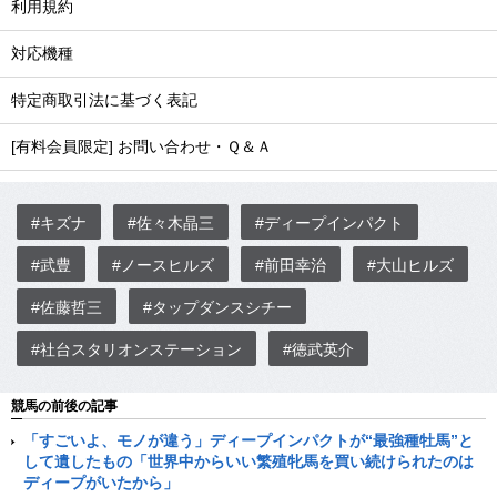
利用規約
対応機種
特定商取引法に基づく表記
[有料会員限定] お問い合わせ・Ｑ＆Ａ
#キズナ
#佐々木晶三
#ディープインパクト
#武豊
#ノースヒルズ
#前田幸治
#大山ヒルズ
#佐藤哲三
#タップダンスシチー
#社台スタリオンステーション
#徳武英介
競馬の前後の記事
「すごいよ、モノが違う」ディープインパクトが“最強種牡馬”と
して遺したもの「世界中からいい繁殖牝馬を買い続けられたのは
ディープがいたから」