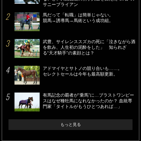
サニーブライアン
馬だって「転職」は簡単じゃない。
競馬→誘導馬→馬術という成功組。
武豊、サイレンススズカの死に「泣きながら酒
を飲み、人生初の泥酔をした」 知られざ
る“天才騎手”の素顔とは？
アドマイヤとサトノの競り合いも……。
セレクトセールは今年も最高額更新。
有馬記念の覇者が“乗馬”に…ブラストワンピー
スはなぜ種牡馬になれなかったのか？ 血統専
門家「タイトルがもうひとつあれば…」
もっと見る