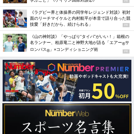
学ぶこと」《ケイリン国際対談②》
PR
《ラグビー界と体操界の同学年レジェンド対談》初対
面のリーチマイケルと内村航平が本音で語り合った競
技愛「好きだから、続けられる」
PR
《山の神対談》「やっぱり“タイパ”がいい！」箱根の
名ランナー、柏原竜二と神野大地が語る「エアー
サ
®
ロンパス
」×コンディショニング術
®
PR