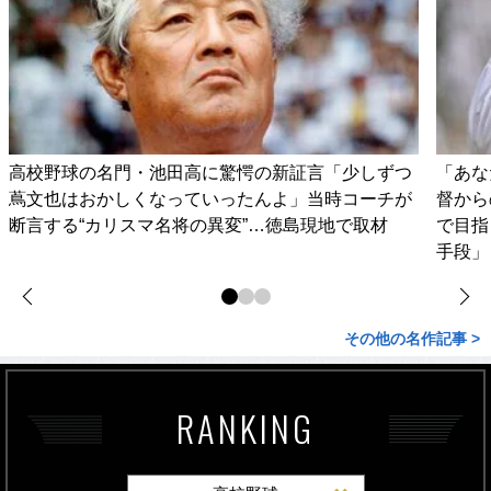
高校野球の名門・池田高に驚愕の新証言「少しずつ
「あな
蔦文也はおかしくなっていったんよ」当時コーチが
督から
断言する“カリスマ名将の異変”…徳島現地で取材
で目指
手段」
その他の名作記事 >
RANKING