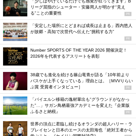
「少しぼやけているだけでも感覚が狂ってきます」B
リーグ屈指のシューター・安藤周人が明かす“見え
る”ことの重要性
PR
「安定した場所にとどまれば成長は止まる」西内悠人
が故郷・高知で次世代へ伝えた“挑戦する力”
PR
Number SPORTS OF THE YEAR 2026 開催決定！
2026年を代表するアスリートを表彰
38歳でも進化を続ける篠山竜青が語る「10年前より
バスケが上手くなっている」理由とは。［MVVりらい
ぶ賞 受賞者インタビュー］
PR
「バイエルン移籍の逸材輩出も“グラウンドがなかっ
た”…」サガン鳥栖最強アカデミーを変えた『企業版
ふるさと納税』
PR
世界の頂点に君臨し続けるオランダの超人ハリー・ラ
ブレイセンと日本のエースの太田海也「絶対王者から