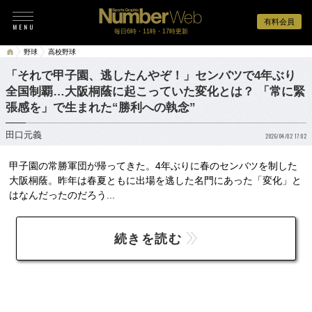
有料会員
毎日6時・11時・17時更新
野球
高校野球
「それで甲子園、逃したんやぞ！」センバツで4年ぶり
全国制覇…大阪桐蔭に起こっていた変化とは？ 「常に緊
張感を」で生まれた“勝利への執念”
田口元義
2026/04/02 17:02
甲子園の常勝軍団が帰ってきた。4年ぶりに春のセンバツを制した
大阪桐蔭。昨年は春夏ともに出場を逃した名門にあった「変化」と
はなんだったのだろう...
続きを読む