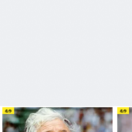
名作
名作