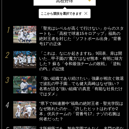
高校野球
×
ここから競技を選択できます
最新
24時間
週間
「聖光はレベルが高くて行けない」からのスタ
ートも…「高校で球速15キロアップ」福島の
絶対王者を封じた「ソフトボール出身」“背番
号17”の正体
「これは、なにか起きますね」9回表、扉は開
いた…甲子園の“魔力”はなぜ熊本・有明に味方
した？ 蘇る「令和最強チームの敗戦」「逆転
のPL」の記憶
「強い組織であり続けたい」強豪が相次ぐ敗退
で波乱の甲子園…でも健大高崎はなぜ強い？
名将が語る“強い組織”の真意「有能な社長だけ
ではダメ」
“県下で86連勝中”福島の絶対王者・聖光学院は
なぜ敗れたのか…「許したヒットはわずか2
本」伏兵チームの「背番号17」ナゾの右腕は
何者だった？
大阪桐蔭でも、智弁学園でもなく…名門の姿な