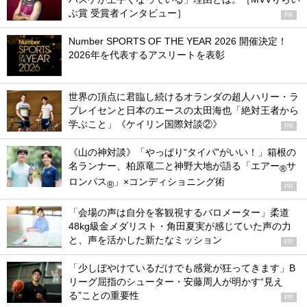
ぶ賞 受賞者インタビュー］
PR
Number SPORTS OF THE YEAR 2026 開催決定！
2026年を代表するアスリートを表彰
世界の頂点に君臨し続けるオランダの超人ハリー・ラ
ブレイセンと日本のエースの太田海也「絶対王者から
学ぶこと」《ケイリン国際対談②》
PR
《山の神対談》「やっぱり“タイパ”がいい！」箱根の
名ランナー、柏原竜二と神野大地が語る「エアー
サ
®
ロンパス
」×コンディショニング術
®
PR
「会場の声は自分を客観視するバロメーター」柔道
48kg級金メダリスト・角田夏実が感じていた声の力
と、声を活かした新たなミッション
PR
「少しぼやけているだけでも感覚が狂ってきます」B
リーグ屈指のシューター・安藤周人が明かす“見え
る”ことの重要性
PR