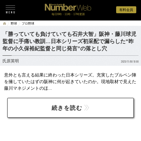
有料会員
毎日6時・11時・17時更新
野球
プロ野球
「勝っていても負けていても石井大智」阪神・藤川球児
監督に手痛い教訓…日本シリーズ初采配で漏らした“昨
年の小久保裕紀監督と同じ発言”の落とし穴
氏原英明
2025/11/08 18:00
意外とも言える結果に終わった日本シリーズ。充実したブルペン陣
を擁していたはずの阪神に何が起きていたのか。現地取材で見えた
藤川マネジメントのほ...
続きを読む