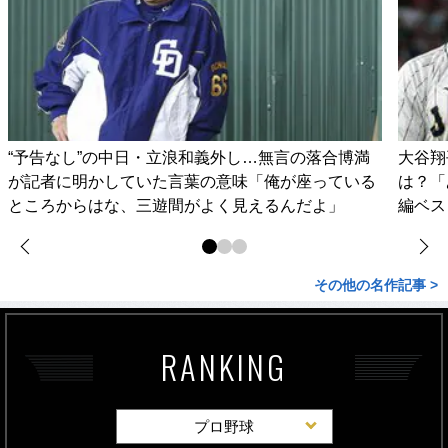
“予告なし”の中日・立浪和義外し…無言の落合博満
大谷翔
が記者に明かしていた言葉の意味「俺が座っている
は？「
ところからはな、三遊間がよく見えるんだよ」
編ベス
その他の名作記事 >
RANKING
プロ野球