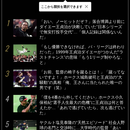
×
ここから競技を選択できます
最新
24時間
週間
「おい、ノーヒットだぞ？」落合博満より前に
ダイエー王貞治が決断していた“日本シリーズ
で無安打投手交代”…「個人記録は関係ないん
だ」
「もし優勝できなければ、パ・リーグは終わり
だった」1999年王貞治ダイエーがつかんだ“ラ
ストチャンス”の意味「もう1リーグ制やろな、
と」
「お前、監督の椅子を蹴るとは！」「蹴ってな
いですよ！」ホークス城島健司と王貞治の“大
騒動”の真相「俺、王さんに当たられた唯一の
男です（笑）」
「僕を4番から外してください」ホークス小久
保裕紀“選手人生最大の危機”に王貞治は何と答
えたか…「あれで逃げていたら、次も逃げてい
た」
ヤクルト塩見泰隆の“天然エピソード” 社会人野
球の名門と交渉時に…大学時代の監督「あい