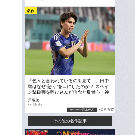
名作
「色々と言われているのを見て…」田中
碧はなぜ“怒り”を口にしたのか？ スペイ
ン撃破弾を呼び込んだ信念と反骨心「神
様がご褒美を」
戸塚啓
Kei Totsuka
2022/12/02
サッカー日本代表
その他の名作記事