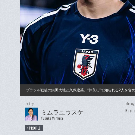
ブラジル戦後の鎌田大地と久保建英。“仲良し”で知られる2人を含
text by
photog
Kiich
ミムラユウスケ
Yusuke Mimura
PROFILE