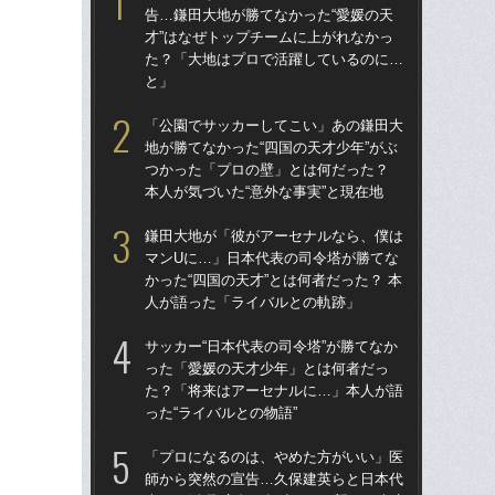
告…鎌田大地が勝てなかった“愛媛の天
告…
才”はなぜトップチームに上がれなかっ
才”
た？「大地はプロで活躍しているのに…
た
と」
と
「公園でサッカーしてこい」あの鎌田大
鎌
地が勝てなかった“四国の天才少年”がぶ
マ
つかった「プロの壁」とは何だった？
かっ
本人が気づいた“意外な事実”と現在地
人
鎌田大地が「彼がアーセナルなら、僕は
「
マンUに…」日本代表の司令塔が勝てな
地が
かった“四国の天才”とは何者だった？ 本
つ
人が語った「ライバルとの軌跡」
本人
サッカー“日本代表の司令塔”が勝てなか
サッ
った「愛媛の天才少年」とは何者だっ
っ
た？「将来はアーセナルに…」本人が語
た
った“ライバルとの物語”
った
「プロになるのは、やめた方がいい」医
「1
師から突然の宣告…久保建英らと日本代
W杯