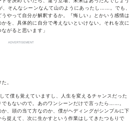
ートを決めていたら、違う立場、未来はあったんでしょう
すが、そんなシーンなんて山のようにあったし……。でも、
どうやって自分が解釈するか。『悔しい』とかいう感情は
のかを、具体的に自分で考えないといけない。それを次に
つながると思います」
ADVERTISEMENT
けた。
として僕も覚えていますし、人生を変えるチャンスだった
りでもないので。あのワンシーンだけで言ったら……。
のか、頭の当て方なのか、僕がヘディングがシンプルに下
から捉えて、次に生かすという作業はしてきたつもりで