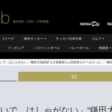
毎日6時・11時・17時更新
Jリーグ
海外サッカー
サッカー日本代表
ゴルフ
フィギュア
バスケットボール
バレーボール
他競技
いで、はしゃがない」“鎌田大地語録”も久保建英も上田綺世もクールだった…「練
#2
いで、はしゃがない」“鎌田