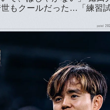
綺世もクールだった…「練習
202
posted