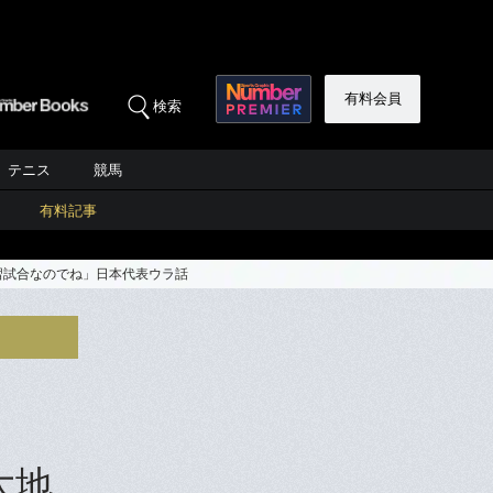
有料会員
検索
テニス
競馬
有料記事
習試合なのでね」日本代表ウラ話
大地