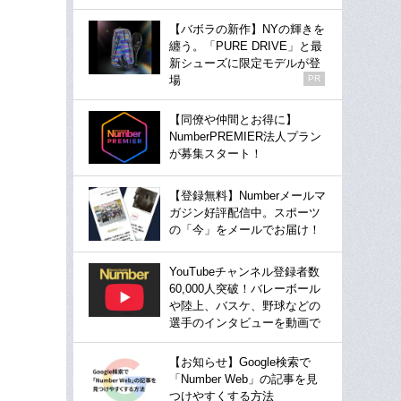
【バボラの新作】NYの輝きを
纏う。「PURE DRIVE」と最
新シューズに限定モデルが登
場
PR
【同僚や仲間とお得に】
NumberPREMIER法人プラン
が募集スタート！
【登録無料】Numberメールマ
ガジン好評配信中。スポーツ
の「今」をメールでお届け！
YouTubeチャンネル登録者数
60,000人突破！バレーボール
や陸上、バスケ、野球などの
選手のインタビューを動画で
【お知らせ】Google検索で
「Number Web」の記事を見
つけやすくする方法