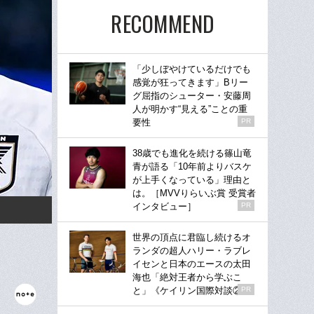
RECOMMEND
「少しぼやけているだけでも
感覚が狂ってきます」Bリー
グ屈指のシューター・安藤周
人が明かす“見える”ことの重
要性
PR
38歳でも進化を続ける篠山竜
青が語る「10年前よりバスケ
が上手くなっている」理由と
は。［MVVりらいぶ賞 受賞者
インタビュー］
PR
世界の頂点に君臨し続けるオ
ランダの超人ハリー・ラブレ
イセンと日本のエースの太田
海也「絶対王者から学ぶこ
と」《ケイリン国際対談②》
PR