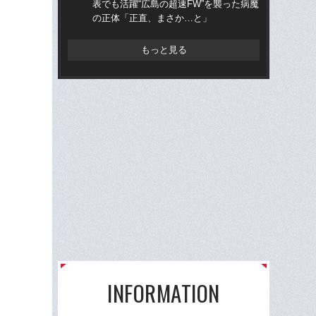
表でも活躍“広島の超速FW”を襲った病魔
ミ
の正体「正直、まさか…と」
評
もっと見る
INFORMATION