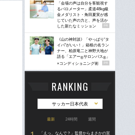
「会場の声は自分を客観視す
るバロメーター」柔道48kg級
金メダリスト・角田夏実が感
じていた声の力と、声を活か
した新たなミッション
PR
《山の神対談》「やっぱり“タ
イパ”がいい！」箱根の名ラン
ナー、柏原竜二と神野大地が
語る「エアー
サロンパス
」
®
®
×コンディショニング術
PR
RANKING
サッカー日本代表
最新
24時間
週間
「えっ、なんで？」監督からまさかの宣
「