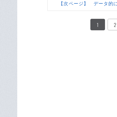
【次ページ】 データ的に
1
2