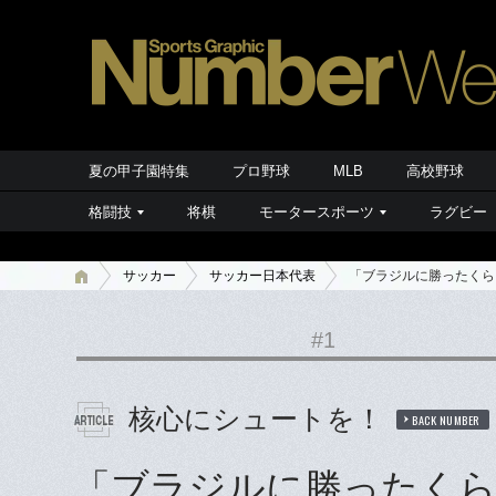
夏の甲子園特集
プロ野球
MLB
高校野球
格闘技
将棋
モータースポーツ
ラグビー
サッカー
サッカー日本代表
「ブラジルに勝ったくら
#1
核心にシュートを！
BACK NUMBER
「ブラジルに勝ったくら