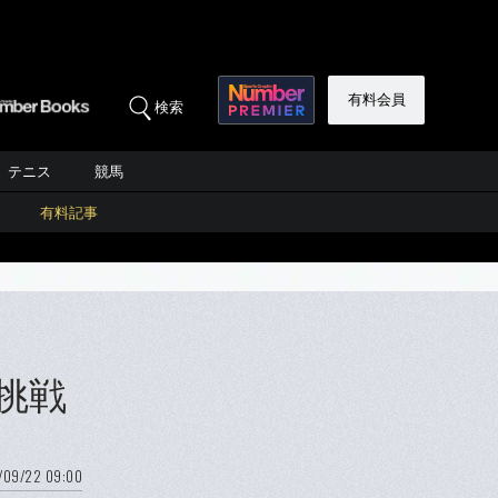
有料会員
検索
テニス
競馬
有料記事
挑戦
/09/22 09:00