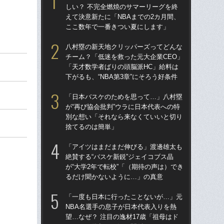
しい？ 不完全燃焼のサマーリーグを終
しい
えて決意新たに「NBAまでの2カ月間、
えて
ここ数年で一番きつい夏にします」
こ
八村塁の新天地クリッパーズってどんな
八
チーム？「低迷を救った元大企業CEO」
チー
「天才数学者ばりの頭脳派HC」給料は
「
下がるも、“NBA第3章”にそろう好条件
下が
「日本バスケのためを思って…」八村塁
「
が“再び協会批判”ウラに日本代表への特
が“
別な想い「それなら来なくていいと切り
別
捨てるのは簡単」
捨
「アイツはまだまだ伸びる」渡邊雄太も
河
絶賛する“バスケ新鋭”ジェイコブス晶
が何
が“大学2年で転校”「（期待の声は）でき
悟を
るだけ聞かないように…」の真意
「N
「一度も日本に行ったことないが…」元
「
NBA名選手の息子が日本代表入りを熱
は
望…なぜ？ 注目の逸材17歳「祖母はド
NB