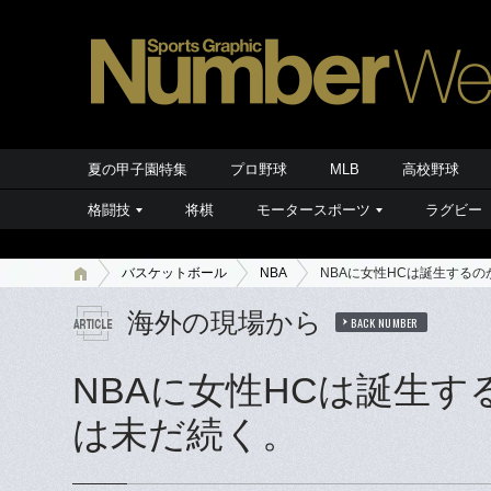
夏の甲子園特集
プロ野球
MLB
高校野球
格闘技
将棋
モータースポーツ
ラグビー
バスケットボール
NBA
NBAに女性HCは誕生する
海外の現場から
BACK NUMBER
NBAに女性HCは誕生す
は未だ続く。