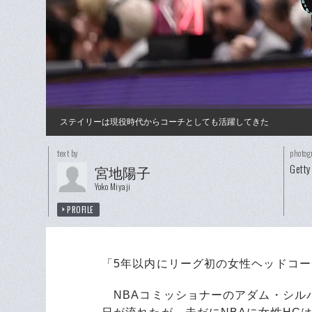
ステイリーは現役時代からコーチとしても活躍してきた
text by
photog
Getty
宮地陽子
Yoko Miyaji
PROFILE
「5年以内にリーグ初の女性ヘッドコー
NBAコミッショナーのアダム・シルバ