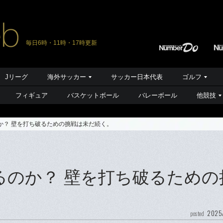
毎日6時・11時・17時更新
Jリーグ
海外サッカー
サッカー日本代表
ゴルフ
フィギュア
バスケットボール
バレーボール
他競技
のか？ 壁を打ち破るための挑戦は未だ続く。
るのか？ 壁を打ち破るための
2025
posted