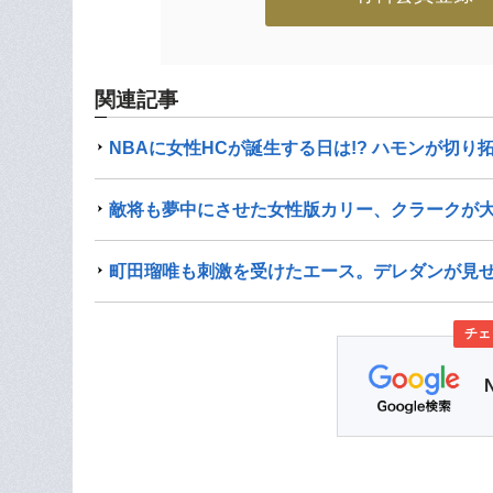
関連記事
NBAに女性HCが誕生する日は!? ハモンが切
敵将も夢中にさせた女性版カリー、クラークが
町田瑠唯も刺激を受けたエース。デレダンが見
チェ