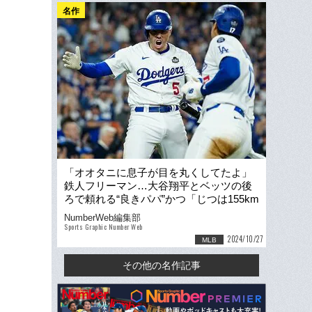
名作
「オオタニに息子が目を丸くしてたよ」
鉄人フリーマン…大谷翔平とベッツの後
ろで頼れる“良きパパ”かつ「じつは155km
投手だった」二刀流への敬意
NumberWeb編集部
Sports Graphic Number Web
2024/10/27
MLB
その他の名作記事