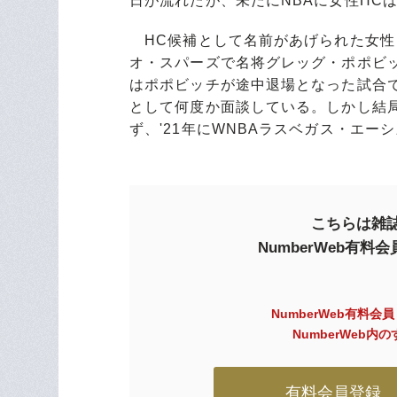
日が流れたが、未だにNBAに女性HC
HC候補として名前があげられた女性
オ・スパーズで名将グレッグ・ポポビッ
はポポビッチが途中退場となった試合で
として何度か面談している。しかし結局
ず、'21年にWNBAラスベガス・エー
こちらは雑誌
NumberWeb有
NumberWeb有料会
NumberWeb
有料会員登録