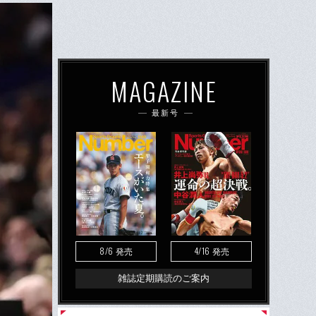
MAGAZINE
最新号
8/6
4/16
発売
発売
雑誌定期購読のご案内