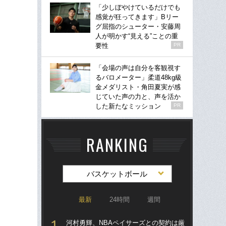
「少しぼやけているだけでも
感覚が狂ってきます」Bリー
グ屈指のシューター・安藤周
人が明かす“見える”ことの重
要性
PR
「会場の声は自分を客観視す
るバロメーター」柔道48kg級
金メダリスト・角田夏実が感
じていた声の力と、声を活か
した新たなミッション
PR
RANKING
バスケットボール
最新
24時間
週間
河村勇輝、NBAペイサーズとの契約は厳
河村