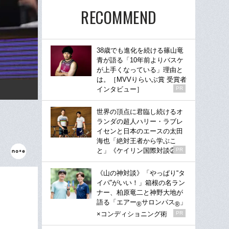
RECOMMEND
38歳でも進化を続ける篠山竜
青が語る「10年前よりバスケ
が上手くなっている」理由と
は。［MVVりらいぶ賞 受賞者
インタビュー］
PR
世界の頂点に君臨し続けるオ
ランダの超人ハリー・ラブレ
イセンと日本のエースの太田
海也「絶対王者から学ぶこ
と」《ケイリン国際対談②》
PR
《山の神対談》「やっぱり“タ
イパ”がいい！」箱根の名ラン
ナー、柏原竜二と神野大地が
語る「エアー
サロンパス
」
®
®
×コンディショニング術
PR