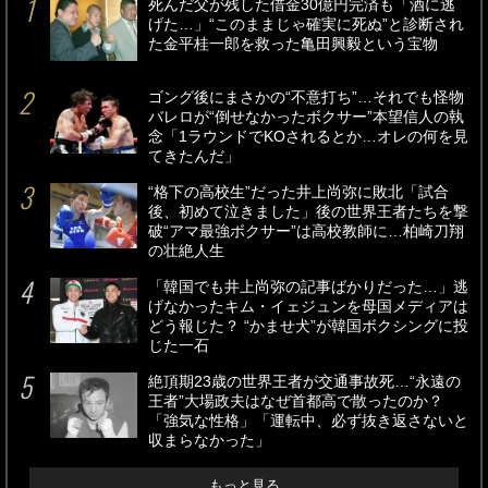
死んだ父が残した借金30億円完済も「酒に逃
げた…」“このままじゃ確実に死ぬ”と診断され
た金平桂一郎を救った亀田興毅という宝物
ゴング後にまさかの“不意打ち”…それでも怪物
バレロが“倒せなかったボクサー”本望信人の執
念「1ラウンドでKOされるとか…オレの何を見
てきたんだ」
“格下の高校生”だった井上尚弥に敗北「試合
後、初めて泣きました」後の世界王者たちを撃
破“アマ最強ボクサー”は高校教師に…柏崎刀翔
の壮絶人生
「韓国でも井上尚弥の記事ばかりだった…」逃
げなかったキム・イェジュンを母国メディアは
どう報じた？ “かませ犬”が韓国ボクシングに投
じた一石
絶頂期23歳の世界王者が交通事故死…“永遠の
王者”大場政夫はなぜ首都高で散ったのか？
「強気な性格」「運転中、必ず抜き返さないと
収まらなかった」
もっと見る