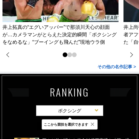
井上拓真の“エグいアッパー”で那須川天心の顔面
井上尚
が…カメラマンがとらえた決定的瞬間「ボクシング
者アフ
をなめるな」“ブーイングも飛んだ”現地ウラ側
た「自
その他の名作記事 >
RANKING
ボクシング
×
ここから競技を選択できます
最新
24時間
週間