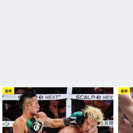
名作
名作