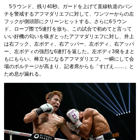
5ラウンド、残り40秒。ガードを上げて直線軌道のパン
チを警戒するアフマダリエフに対して、ワンツーからの左
フックが側頭部にクリーンヒットする。さらに6ラウン
ド、ロープ際で5連打を放ち、この試合で初めてと言って
いい好機の匂いを嗅ぎとったアフマダリエフに対し、井上
は右フック、左ボディ、右アッパー、左ボディ、右アッパ
ー、左ボディの強烈な6連打を返した。左ボディ3発をまと
もにもらい、棒立ちになるアフマダリエフ。一瞬にして会
場のボルテージが高まり、記者席からも「すげえ……」と
ため息が漏れる。