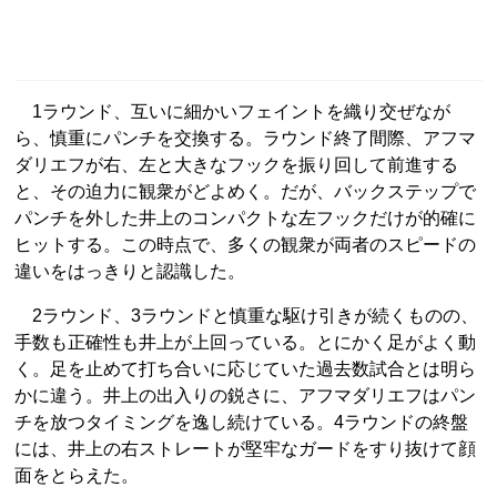
1ラウンド、互いに細かいフェイントを織り交ぜなが
ら、慎重にパンチを交換する。ラウンド終了間際、アフマ
ダリエフが右、左と大きなフックを振り回して前進する
と、その迫力に観衆がどよめく。だが、バックステップで
パンチを外した井上のコンパクトな左フックだけが的確に
ヒットする。この時点で、多くの観衆が両者のスピードの
違いをはっきりと認識した。
2ラウンド、3ラウンドと慎重な駆け引きが続くものの、
手数も正確性も井上が上回っている。とにかく足がよく動
く。足を止めて打ち合いに応じていた過去数試合とは明ら
かに違う。井上の出入りの鋭さに、アフマダリエフはパン
チを放つタイミングを逸し続けている。4ラウンドの終盤
には、井上の右ストレートが堅牢なガードをすり抜けて顔
面をとらえた。