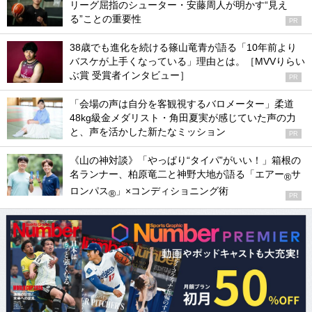
リーグ屈指のシューター・安藤周人が明かす“見え
る”ことの重要性
PR
38歳でも進化を続ける篠山竜青が語る「10年前より
バスケが上手くなっている」理由とは。［MVVりらい
ぶ賞 受賞者インタビュー］
PR
「会場の声は自分を客観視するバロメーター」柔道
48kg級金メダリスト・角田夏実が感じていた声の力
と、声を活かした新たなミッション
PR
《山の神対談》「やっぱり“タイパ”がいい！」箱根の
名ランナー、柏原竜二と神野大地が語る「エアー
サ
®
ロンパス
」×コンディショニング術
®
PR