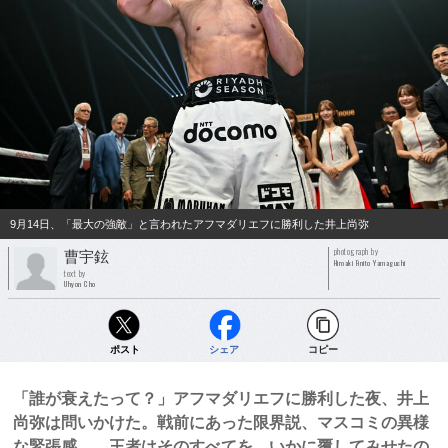
9月14日、「最大の強敵」と言われたアフマダリエフに勝利した井上尚弥
photograph by
曹宇鉉
Hiroaki Finito Yamaguchi
text by
Uhyon Cho
ポスト
シェア
コピー
「誰が衰えたって？」アフマダリエフに勝利した夜、井上
尚弥は問いかけた。戦前にあった限界説、マスコミの異様
な緊張感……王者はそのすべてを、いかに覆してみせたの