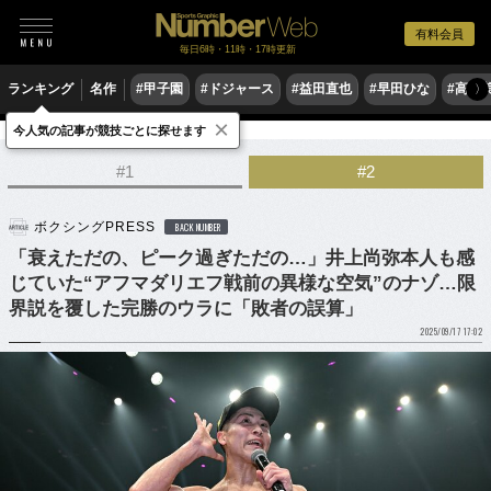
有料会員
毎日6時・11時・17時更新
ランキング
名作
#甲子園
#ドジャース
#益田直也
#早田ひな
#高木
〉
×
今人気の記事が競技ごとに探せます
格闘技
ボクシング
#1
#2
ボクシングPRESS
BACK NUMBER
「衰えただの、ピーク過ぎただの…」井上尚弥本人も感
じていた“アフマダリエフ戦前の異様な空気”のナゾ…限
界説を覆した完勝のウラに「敗者の誤算」
2025/09/17 17:02