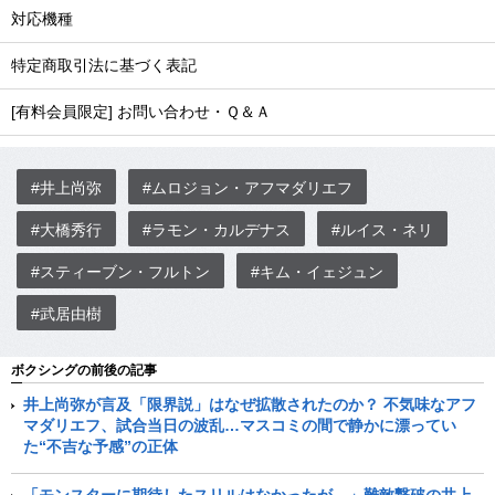
対応機種
特定商取引法に基づく表記
[有料会員限定] お問い合わせ・Ｑ＆Ａ
#井上尚弥
#ムロジョン・アフマダリエフ
#大橋秀行
#ラモン・カルデナス
#ルイス・ネリ
#スティーブン・フルトン
#キム・イェジュン
#武居由樹
ボクシングの前後の記事
井上尚弥が言及「限界説」はなぜ拡散されたのか？ 不気味なアフ
マダリエフ、試合当日の波乱…マスコミの間で静かに漂ってい
た“不吉な予感”の正体