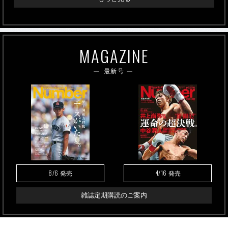
MAGAZINE
最新号
8/6
4/16
発売
発売
雑誌定期購読のご案内