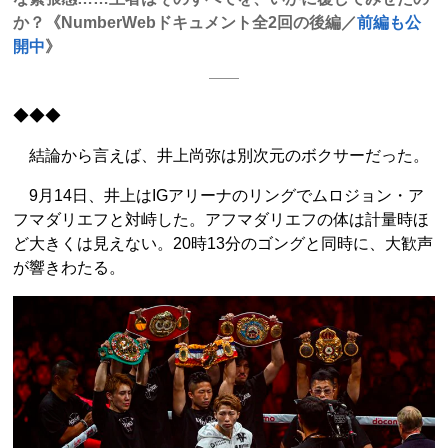
か？《NumberWebドキュメント全2回の後編／
前編も公
開中
》
◆◆◆
結論から言えば、井上尚弥は別次元のボクサーだった。
9月14日、井上はIGアリーナのリングでムロジョン・ア
フマダリエフと対峙した。アフマダリエフの体は計量時ほ
ど大きくは見えない。20時13分のゴングと同時に、大歓声
が響きわたる。