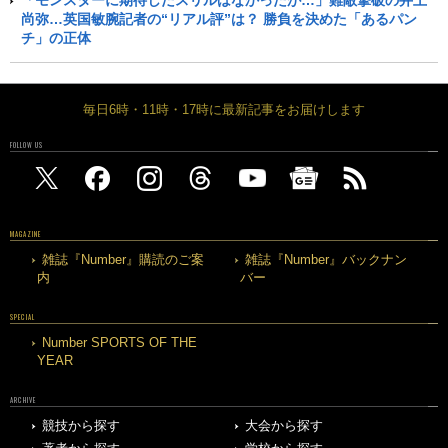
「モンスターに期待したスリルはなかったが…」難敵撃破の井上
尚弥…英国敏腕記者の“リアル評”は？ 勝負を決めた「あるパン
チ」の正体
毎日6時・11時・17時に最新記事をお届けします
FOLLOW US
MAGAZINE
雑誌『Number』購読のご案
雑誌『Number』バックナン
内
バー
SPECIAL
Number SPORTS OF THE
YEAR
ARCHIVE
競技から探す
大会から探す