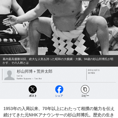
幕内最高優勝32回、絶大な人気を誇った昭和の大横綱・大鵬。94歳の杉山邦博氏が明
かす、その人柄とは
photograph by
杉山邦博＋荒井太郎
JIJI PRESS
text by
Kunihiro Sugiyama ＋ Taro Arai
ポスト
シェア
コピー
1953年の入局以来、70年以上にわたって相撲の魅力を伝え
続けてきた元NHKアナウンサーの杉山邦博氏。歴史の生き