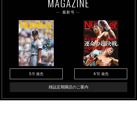
MAGAZINE
最新号
8/6
4/16
発売
発売
雑誌定期購読のご案内