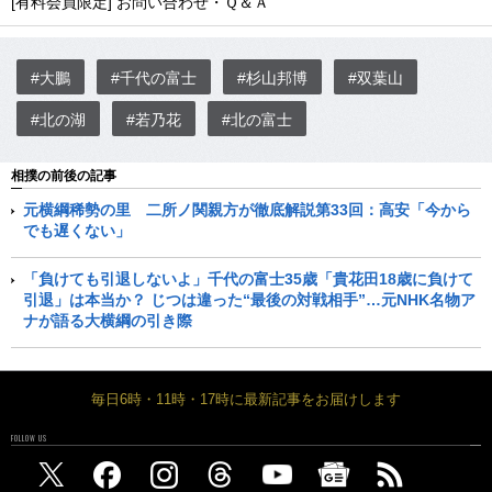
[有料会員限定] お問い合わせ・Ｑ＆Ａ
#大鵬
#千代の富士
#杉山邦博
#双葉山
#北の湖
#若乃花
#北の富士
相撲の前後の記事
元横綱稀勢の里 二所ノ関親方が徹底解説第33回：高安「今から
でも遅くない」
「負けても引退しないよ」千代の富士35歳「貴花田18歳に負けて
引退」は本当か？ じつは違った“最後の対戦相手”…元NHK名物ア
ナが語る大横綱の引き際
毎日6時・11時・17時に最新記事をお届けします
FOLLOW US