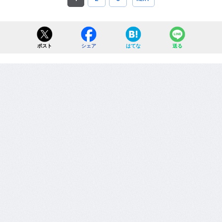
ポスト
シェア
はてな
送る