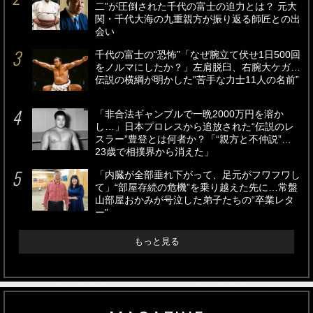
二”が圧倒された千代の富士の迫力とは？ 元大
関・千代大海の九重親方が振り返る師匠との出
会い
千代の富士の“恐怖”「なぜ腕立て伏せ1日500回
をノルマにしたか？」左肩脱臼、右腕大ケガ…
伝説の横綱が明かした“苦手な力士11人の名前”
「非合法ギャンブルで一晩2000万円を溶か
し…」日本プロレスから追放された“伝説のレ
スラー”豊登とは何者か？「“親方と不仲説”…
23歳で相撲界から消えた」
「内臓が全部垂れ下がって、足元がフワフワし
て」“部屋存続の危機”を乗り越えた先に…常盤
山部屋おかみが号泣した弟子たちの“卒業レタ
ー”
もっと見る