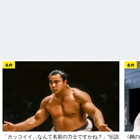
名作
名作
「カッコイイ…なんて名前の力士ですかね？」“伝説
《鋼の