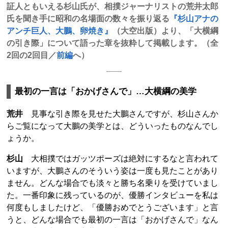
証人ともいえる杉山氏が、相撲ジャーナリストの荒井太郎
氏を聞き手に昭和の名場面の数々を振り返る
『杉山アナの
アンチ巨人、大鵬、卵焼き』
（大空出版）より、「大横綱
の引き際」について語った章を抜粋して掲載します。（全
2回の2回目／
前編
へ）
最初の一言は「おかげさんで」…大横綱の美学
荒井
見事な引き際を見せた大鵬さんですが、杉山さんか
らご覧になって大鵬の美学とは、どういったものなんでし
ょうか。
杉山
大相撲ではガッツポーズは絶対にするなと言われて
いますが、大鵬さんのそういう姿は一度も見たことがあり
ません。どんな場合でも淡々と勝ち名乗りを受けていまし
た。一番印象に残っているのが、優勝インタビューを私は
何度もしましたけど、「優勝おめでとうございます」と言
うと、どんな場合でも最初の一言は「おかげさんで」なん