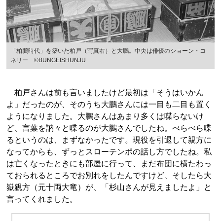
「柏鵬時代」を築いた柏戸（写真右）と大鵬。中央は俳優のショーン・コ
ネリー ©BUNGEISHUNJU
柏戸さんは前も言いましたけど最初は「そうはいかん
よ」だったのが、そのうち大鵬さんには一目も二目も置く
ようになりました。大鵬さんはあまり多くは喋らないけ
ど、言葉を訥々と喋るのが大鵬さんでしたね。べらべら喋
るというのは、まずなかったです。現役を引退して親方に
なってからも、ずっとスローテンポの話し方でしたね。私
は亡くなったときにも部屋に行って、まだ布団に横たわっ
ておられるところでお別れをしたんですけど、そしたら大
嶽親方（元十両大竜）が、「杉山さんが見えましたよ」と
言ってくれました。