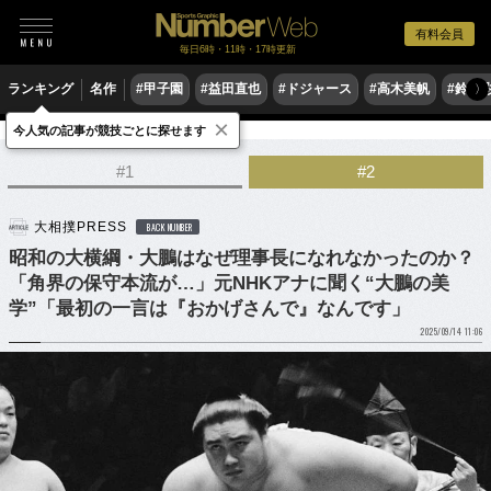
有料会員
毎日6時・11時・17時更新
ランキング
名作
#甲子園
#益田直也
#ドジャース
#高木美帆
#鈴木
〉
×
今人気の記事が競技ごとに探せます
格闘技
相撲
#1
#2
大相撲PRESS
BACK NUMBER
昭和の大横綱・大鵬はなぜ理事長になれなかったのか？
「角界の保守本流が…」元NHKアナに聞く“大鵬の美
学”「最初の一言は『おかげさんで』なんです」
2025/09/14 11:06