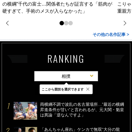
の横綱”千代の富士…関係者たちが証言する「筋肉が
こりゃ
硬すぎて、手術のメスが入らなかった」
重親方
その他の名作記事 >
RANKING
相撲
×
ここから競技を選択できます
最新
24時間
週間
両横綱不調で波乱の名古屋場所…”最近の横綱
昇進条件が甘い”と言われるが、元大関・魁皇
は異論「逆なんですよ」
「あんちゃん座れ」ケンカで無双“大分の龍