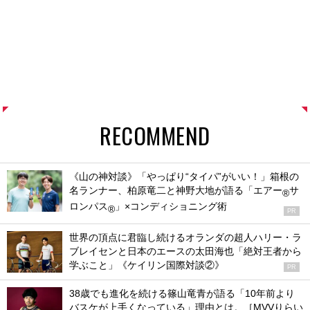
RECOMMEND
《山の神対談》「やっぱり“タイパ”がいい！」箱根の
名ランナー、柏原竜二と神野大地が語る「エアー
サ
®
ロンパス
」×コンディショニング術
®
PR
世界の頂点に君臨し続けるオランダの超人ハリー・ラ
ブレイセンと日本のエースの太田海也「絶対王者から
学ぶこと」《ケイリン国際対談②》
PR
38歳でも進化を続ける篠山竜青が語る「10年前より
バスケが上手くなっている」理由とは。［MVVりらい