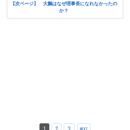
【次ページ】 大鵬はなぜ理事長になれなかったの
か？
1
2
3
NEXT