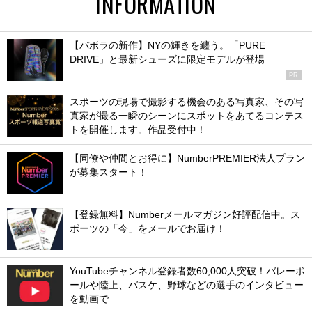
INFORMATION
【バボラの新作】NYの輝きを纏う。「PURE
DRIVE」と最新シューズに限定モデルが登場
PR
スポーツの現場で撮影する機会のある写真家、その写
真家が撮る一瞬のシーンにスポットをあてるコンテス
トを開催します。作品受付中！
【同僚や仲間とお得に】NumberPREMIER法人プラン
が募集スタート！
【登録無料】Numberメールマガジン好評配信中。ス
ポーツの「今」をメールでお届け！
YouTubeチャンネル登録者数60,000人突破！バレーボ
ールや陸上、バスケ、野球などの選手のインタビュー
を動画で