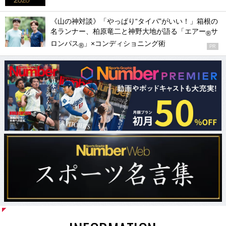
《山の神対談》「やっぱり“タイパ”がいい！」箱根の
名ランナー、柏原竜二と神野大地が語る「エアー
サ
®
ロンパス
」×コンディショニング術
®
PR