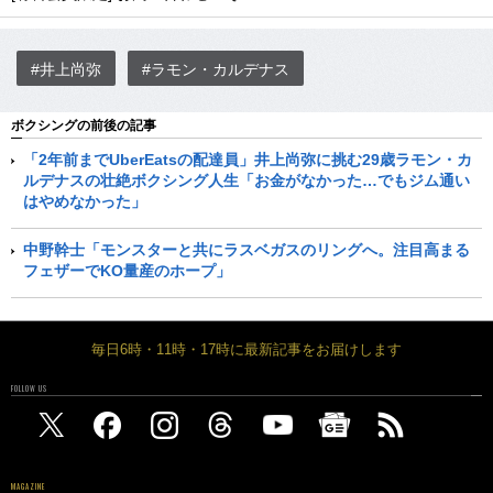
#井上尚弥
#ラモン・カルデナス
ボクシングの前後の記事
「2年前までUberEatsの配達員」井上尚弥に挑む29歳ラモン・カ
ルデナスの壮絶ボクシング人生「お金がなかった…でもジム通い
はやめなかった」
中野幹士「モンスターと共にラスベガスのリングへ。注目高まる
フェザーでKO量産のホープ」
毎日6時・11時・17時に最新記事をお届けします
FOLLOW US
MAGAZINE