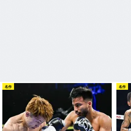
名作
名作