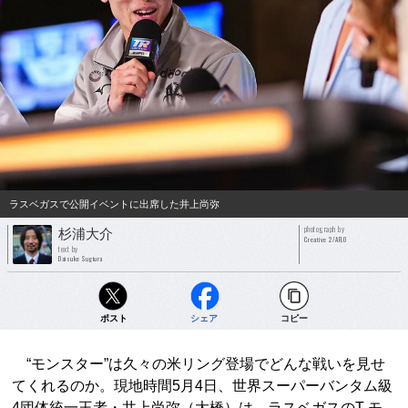
ラスベガスで公開イベントに出席した井上尚弥
photograph by
杉浦大介
Creative 2/AFLO
text by
Daisuke Sugiura
ポスト
シェア
コピー
“モンスター”は久々の米リング登場でどんな戦いを見せ
てくれるのか。現地時間5月4日、世界スーパーバンタム級
4団体統一王者・井上尚弥（大橋）は、ラスベガスのT-モ