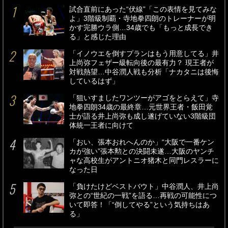
試合直前にあった“伏線”「この表情を見てみな
よ」3階級制覇・寺地拳四朗のトレーナーが明
かす完勝ウラ側…34歳でも「もっと成長でき
る」と感じた理由
「イノウエを倒すプランはもう用意してる」井
上尚弥フェザー級転向後の最有力？ 現王者が
対戦熱望…中谷潤人戦も分析「ナカタニは後悔
しているはず」
「狙いすましたワンツーがアゴをとらえて」寺
地拳四朗34歳の最終章…元世界王者・飯田覚
士が語る井上尚弥も成し遂げていない3階級団
体統一王者に向けて
「おい、張本おれへんのか」“大阪で一番ケン
カが強い”張本勲との決闘未遂…大阪のヤンチ
ャな高校生がアントニオ猪木と同門レスラーに
なった日
「負けたけどベストバウト」中谷潤人、井上尚
弥との“世紀の一戦”を語る…再戦の可能性につ
いて即答！「“倒してやる”という気持ちはあ
る」