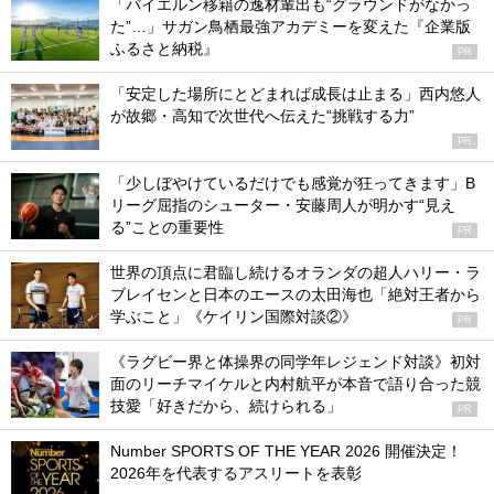
「バイエルン移籍の逸材輩出も“グラウンドがなかっ
た”…」サガン鳥栖最強アカデミーを変えた『企業版
ふるさと納税』
PR
「安定した場所にとどまれば成長は止まる」西内悠人
が故郷・高知で次世代へ伝えた“挑戦する力”
PR
「少しぼやけているだけでも感覚が狂ってきます」B
リーグ屈指のシューター・安藤周人が明かす“見え
る”ことの重要性
PR
世界の頂点に君臨し続けるオランダの超人ハリー・ラ
ブレイセンと日本のエースの太田海也「絶対王者から
学ぶこと」《ケイリン国際対談②》
PR
《ラグビー界と体操界の同学年レジェンド対談》初対
面のリーチマイケルと内村航平が本音で語り合った競
技愛「好きだから、続けられる」
PR
Number SPORTS OF THE YEAR 2026 開催決定！
2026年を代表するアスリートを表彰