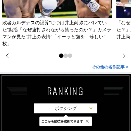
敗者カルデナスの誤算“じつは井上尚弥にバレてい
「なぜ
た”動揺「なぜ連打されながら笑ったのか？」カメラ
た？」
マンが見た“井上の表情”「イーッと歯を…珍しい1
井上尚
枚」
その他の名作記事 >
RANKING
ボクシング
×
ここから競技を選択できます
最新
24時間
週間