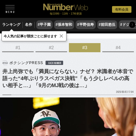
有料会員
毎日6時・11時・17時更新
ランキング
名作
#甲子園
#張本智和
#平野佳寿
#前田悠伍
#ドジャ
〉
×
今人気の記事が競技ごとに探せます
格闘技
ボクシング
#1
#2
#3
#4
ボクシングPRESS
BACK NUMBER
井上尚弥でも「満員にならない」ナゼ？ 米識者が本音で
語った“4年ぶりラスベガス決戦”「もう少しレベルの高
い相手と…」「9月のMJ戦の後は…」
2025/05/03 17:04