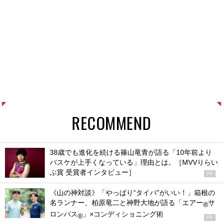
RECOMMEND
38歳でも進化を続ける篠山竜青が語る「10年前より
バスケが上手くなっている」理由とは。［MVVりらい
ぶ賞 受賞者インタビュー］
PR
《山の神対談》「やっぱり“タイパ”がいい！」箱根の
名ランナー、柏原竜二と神野大地が語る「エアー
サ
®
ロンパス
」×コンディショニング術
®
PR