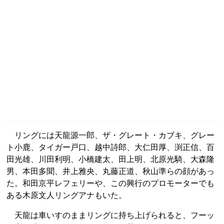
リングには天龍源一郎、ザ・グレート・カブキ、グレー
ト小鹿、タイガー戸口、越中詩郎、大仁田厚、渕正信、百
田光雄、川田利明、小橋建太、田上明、北原光騎、大森隆
男、本田多聞、井上雅央、丸藤正道、秋山準らの顔があっ
た。和田京平レフェリーや、この興行のプロモーターでも
ある木原文人リングアナもいた。
天龍は車いすのままリングに持ち上げられると、フーッ