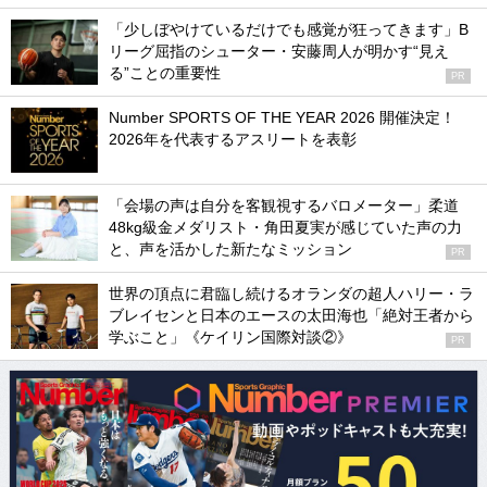
「少しぼやけているだけでも感覚が狂ってきます」B
リーグ屈指のシューター・安藤周人が明かす“見え
る”ことの重要性
PR
Number SPORTS OF THE YEAR 2026 開催決定！
2026年を代表するアスリートを表彰
「会場の声は自分を客観視するバロメーター」柔道
48kg級金メダリスト・角田夏実が感じていた声の力
と、声を活かした新たなミッション
PR
世界の頂点に君臨し続けるオランダの超人ハリー・ラ
ブレイセンと日本のエースの太田海也「絶対王者から
学ぶこと」《ケイリン国際対談②》
PR