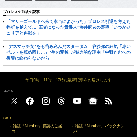
プロレスの前後の記事
「マリーゴールドへ来て本当によかった」プロレス引退も考えた
挫折を越えて…“王者になった貴婦人”桜井麻衣の野望「いつかジ
ュリアと再戦を」
“デスマッチ女”をも呑み込んだスターダム上谷沙弥の狂気「赤い
ベルトを舐め回し…」“生の変貌”が魅力的な理由「中野たむへの
復讐は終わらないから」
毎日6時・11時・17時に最新記事をお届けします
FOLLOW US
MAGAZINE
雑誌『Number』購読のご案
雑誌『Number』バックナン
内
バー