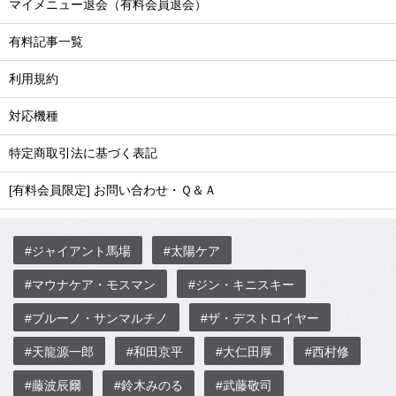
マイメニュー退会（有料会員退会）
有料記事一覧
利用規約
対応機種
特定商取引法に基づく表記
[有料会員限定] お問い合わせ・Ｑ＆Ａ
#ジャイアント馬場
#太陽ケア
#マウナケア・モスマン
#ジン・キニスキー
#ブルーノ・サンマルチノ
#ザ・デストロイヤー
#天龍源一郎
#和田京平
#大仁田厚
#西村修
#藤波辰爾
#鈴木みのる
#武藤敬司