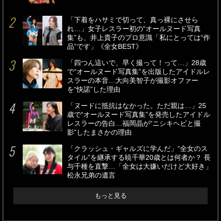
「下着をハサミで切って、真っ裸にさせら
れ…」女子レスラー初の“オールヌード写真
集”も、井上貴子のプロ意識「私にとっては“作
品”です」《全女BEST》
「四つん這いで、早く撮って！って…」28歳
で“オールヌード写真集”を出版したアイドルレ
スラーの本音…大向美智子が撮影オファー
を“快諾”した理由
「ヌードに抵抗はなかった。ただ親は…」25
歳で“オールヌード写真集”を発売したアイドル
レスラーの告白…福岡晶が“ニシキヘビと撮
影”したまさかの理由
「クラッシュ・ギャルズに学んだ」“全女のス
タイル”を継承する暁千華20歳とは何者か？ 長
与千種を直撃…「全女は大嫌いだけど大好き」
松永兄弟の遺言
もっと見る