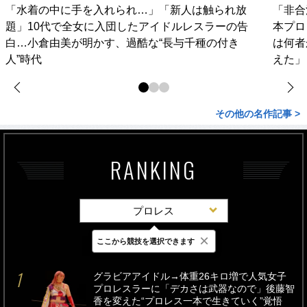
「水着の中に手を入れられ…」「新人は触られ放
「非合
題」10代で全女に入団したアイドルレスラーの告
本プロ
白…小倉由美が明かす、過酷な“長与千種の付き
は何者
人”時代
えた」
その他の名作記事 >
RANKING
プロレス
×
ここから競技を選択できます
最新
24時間
週間
グラビアアイドル→体重26キロ増で人気女子
プロレスラーに「デカさは武器なので」後藤智
香を変えた“プロレス一本で生きていく”覚悟