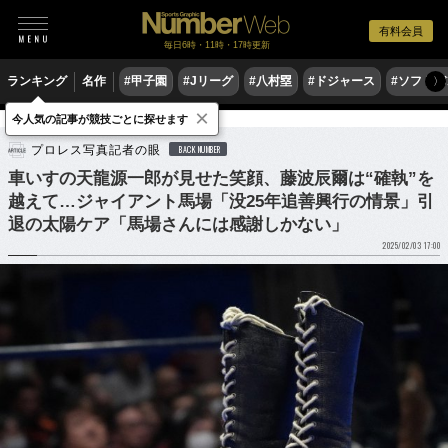
有料会員
毎日6時・11時・17時更新
ランキング
名作
#甲子園
#Jリーグ
#八村塁
#ドジャース
#ソフトバ
〉
×
今人気の記事が競技ごとに探せます
格闘技
プロレス
プロレス写真記者の眼
BACK NUMBER
車いすの天龍源一郎が見せた笑顔、藤波辰爾は“確執”を
越えて…ジャイアント馬場「没25年追善興行の情景」引
退の太陽ケア「馬場さんには感謝しかない」
2025/02/03 17:00