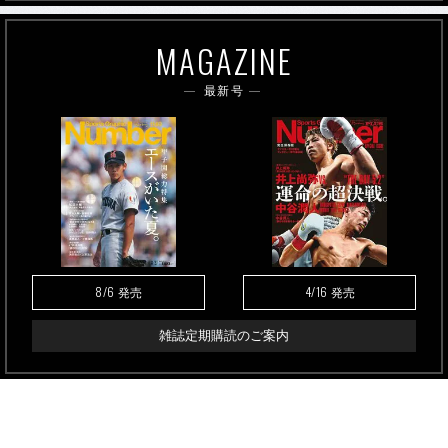
MAGAZINE
最新号
8/6
4/16
発売
発売
雑誌定期購読のご案内