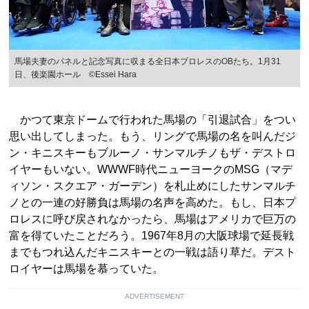
馬場夫妻のパネルと記念写真に収まる全日本プロレスのOBたち。1月31
日、後楽園ホール ©Essei Hara
かつて東京ドームで行われた馬場の「引退試合」をつい
思い出してしまった。もう、リングで馬場の名を叫んだジ
ン・キニスキーもブルーノ・サンマルチノもザ・デストロ
イヤーもいない。WWWF時代ニューヨークのMSG（マデ
ィソン・スクエア・ガーデン）を札止めにしたサンマルチ
ノとの一連の好勝負は馬場の名声を高めた。もし、日本プ
ロレスに呼び戻されなかったら、馬場はアメリカで巨万の
富を得ていたことだろう。1967年8月の大阪球場で延長戦
までもつれ込んだキニスキーとの一戦は語り草だ。デスト
ロイヤーは馬場を慕っていた。
ADVERTISEMENT