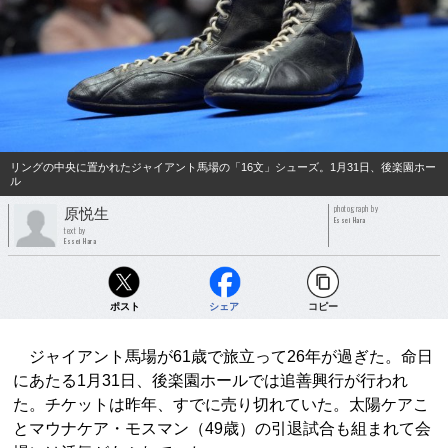
リングの中央に置かれたジャイアント馬場の「16文」シューズ。1月31日、後楽園ホー
ル
photograph by
原悦生
Essei Hara
text by
Essei Hara
ポスト
シェア
コピー
ジャイアント馬場が61歳で旅立って26年が過ぎた。命日
にあたる1月31日、後楽園ホールでは追善興行が行われ
た。チケットは昨年、すでに売り切れていた。太陽ケアこ
とマウナケア・モスマン（49歳）の引退試合も組まれて会