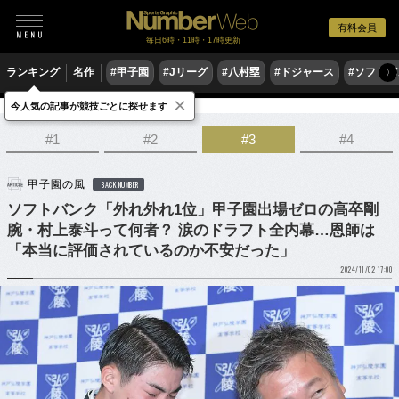
有料会員
毎日6時・11時・17時更新
ランキング
名作
#甲子園
#Jリーグ
#八村塁
#ドジャース
#ソフトバ
〉
×
今人気の記事が競技ごとに探せます
野球
プロ野球
ドラフト会議
#1
#2
#3
#4
甲子園の風
BACK NUMBER
ソフトバンク「外れ外れ1位」甲子園出場ゼロの高卒剛
腕・村上泰斗って何者？ 涙のドラフト全内幕…恩師は
「本当に評価されているのか不安だった」
2024/11/02 17:00