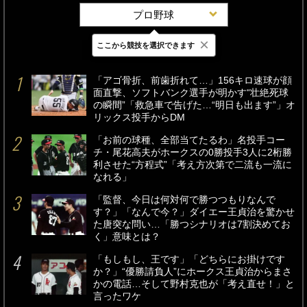
プロ野球
×
ここから競技を選択できます
最新
24時間
週間
「アゴ骨折、前歯折れて…」156キロ速球が顔
面直撃、ソフトバンク選手が明かす“壮絶死球
の瞬間”「救急車で告げた…“明日も出ます”」オ
リックス投手からDM
「お前の球種、全部当てたるわ」名投手コー
チ・尾花高夫がホークスの0勝投手3人に2桁勝
利させた“方程式”「考え方次第で二流も一流に
なれる」
「監督、今日は何対何で勝つつもりなんで
す？」「なんで今？」ダイエー王貞治を驚かせ
た唐突な問い…「勝つシナリオは7割決めてお
く」意味とは？
「もしもし、王です」「どちらにお掛けです
か？」“優勝請負人”にホークス王貞治からまさ
かの電話…そして野村克也が「考え直せ！」と
言ったワケ