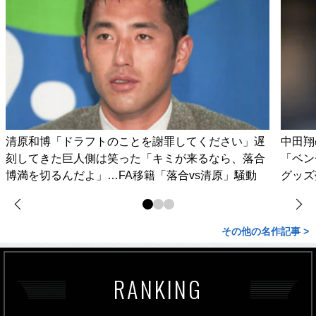
清原和博「ドラフトのことを謝罪してください」遅
中田翔
刻してきた巨人側は笑った「キミが来るなら、落合
「ベン
博満を切るんだよ」…FA移籍「落合vs清原」騒動
グッズ
その他の名作記事 >
RANKING