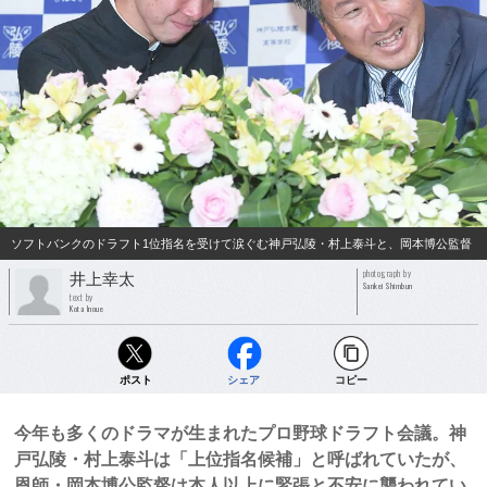
ソフトバンクのドラフト1位指名を受けて涙ぐむ神戸弘陵・村上泰斗と、岡本博公監督
photograph by
井上幸太
Sankei Shimbun
text by
Kota Inoue
ポスト
シェア
コピー
今年も多くのドラマが生まれたプロ野球ドラフト会議。神
戸弘陵・村上泰斗は「上位指名候補」と呼ばれていたが、
恩師・岡本博公監督は本人以上に緊張と不安に襲われてい