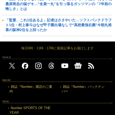
桑原将志の猛ゲキ…“全員一丸”を引っ張るガッツマンの「7年前の
悔しさ」とは
「監督、これ1位あるよ」記者はささやいた…ソフトバンクドラフ
ト1位・村上泰斗はなぜ甲子園出場なしで“高校最強右腕”今朝丸裕
喜の阪神2位を上回ったか
毎日6時・11時・17時に最新記事をお届けします
FOLLOW US
MAGAZINE
雑誌『Number』購読のご案
雑誌『Number』バックナン
内
バー
SPECIAL
Number SPORTS OF THE
YEAR