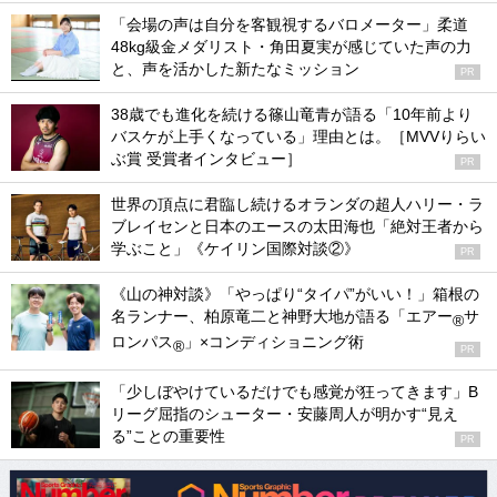
「会場の声は自分を客観視するバロメーター」柔道
48kg級金メダリスト・角田夏実が感じていた声の力
と、声を活かした新たなミッション
PR
38歳でも進化を続ける篠山竜青が語る「10年前より
バスケが上手くなっている」理由とは。［MVVりらい
ぶ賞 受賞者インタビュー］
PR
世界の頂点に君臨し続けるオランダの超人ハリー・ラ
ブレイセンと日本のエースの太田海也「絶対王者から
学ぶこと」《ケイリン国際対談②》
PR
《山の神対談》「やっぱり“タイパ”がいい！」箱根の
名ランナー、柏原竜二と神野大地が語る「エアー
サ
®
ロンパス
」×コンディショニング術
®
PR
「少しぼやけているだけでも感覚が狂ってきます」B
リーグ屈指のシューター・安藤周人が明かす“見え
る”ことの重要性
PR