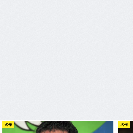
名作
名作