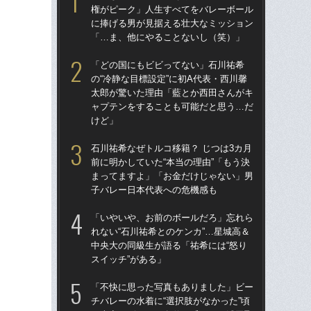
権がピーク」人生すべてをバレーボール
権
に捧げる男が見据える壮大なミッション
に
「…ま、他にやることないし（笑）」
「
「どの国にもビビってない」石川祐希
「
の“冷静な目標設定”に初A代表・西川馨
の“
太郎が驚いた理由「藍とか西田さんがキ
太
ャプテンをすることも可能だと思う…だ
ャ
けど」
け
石川祐希なぜトルコ移籍？ じつは3カ月
石川
前に明かしていた“本当の理由”「もう決
前に
まってますよ」「お金だけじゃない」男
ま
子バレー日本代表への危機感も
子
「いやいや、お前のボールだろ」忘れら
天
れない“石川祐希とのケンカ”…星城高＆
人
中央大の同級生が語る「祐希には“怒り
トリ
スイッチ”がある」
身創
「不快に思った写真もありました」ビー
「
チバレーの水着に“選択肢がなかった”頃
れな