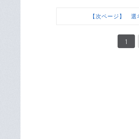
【次ページ】 選
1