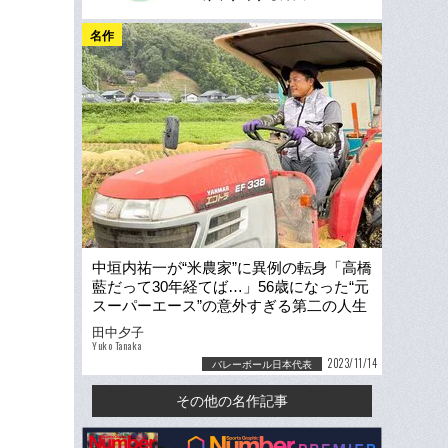
名作
中垣内祐一が“米農家”に異例の転身「高橋
藍だって30年経てば…」56歳になった“元
スーパーエース”の意外すぎる第二の人生
田中夕子
Yuko Tanaka
2023/11/14
バレーボール日本代表
その他の名作記事