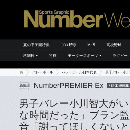
夏の甲子園特集
プロ野球
MLB
高校野球
格闘技
将棋
モータースポーツ
ラグビー
バレーボール
バレーボール日本代表
男子バレー小川
NumberPREMIER Ex
BACK NUMBER
男子バレー小川智大がい
な時間だった」ブラン監
音「謝ってほしくない