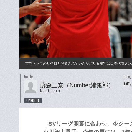
世界トップのリベロと評価されていたがパリ五輪では日本代表メン
text by
photog
Getty
藤森三奈（Number編集部）
Mina Fujimori
PROFILE
SVリーグ開幕に合わせ、今シーズ
小川智大選手。今年の夏には、3