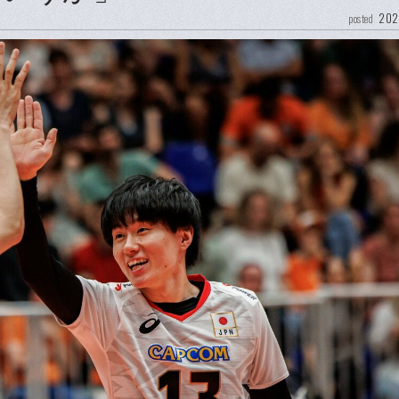
202
posted