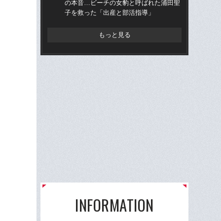
の本音…ビーチの女豹と呼ばれた浦田聖
中央
子を救った「出産と部活指導」
スイ
もっと見る
INFORMATION