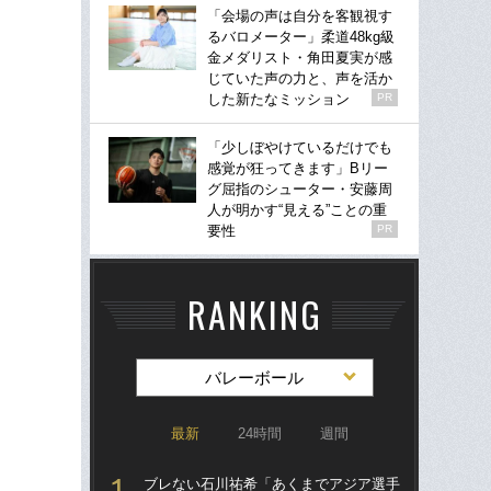
「会場の声は自分を客観視す
るバロメーター」柔道48kg級
金メダリスト・角田夏実が感
じていた声の力と、声を活か
した新たなミッション
PR
「少しぼやけているだけでも
感覚が狂ってきます」Bリー
グ屈指のシューター・安藤周
人が明かす“見える”ことの重
要性
PR
RANKING
バレーボール
最新
24時間
週間
ブレない石川祐希「あくまでアジア選手
ブ