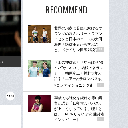
RECOMMEND
世界の頂点に君臨し続けるオ
ランダの超人ハリー・ラブレ
イセンと日本のエースの太田
海也「絶対王者から学ぶこ
と」《ケイリン国際対談②》
PR
った
《山の神対談》「やっぱり“タ
イパ”がいい！」箱根の名ラン
ナー、柏原竜二と神野大地が
語る「エアー
サロンパス
」
®
®
×コンディショニング術
PR
38歳でも進化を続ける篠山竜
青が語る「10年前よりバスケ
が上手くなっている」理由と
は。［MVVりらいぶ賞 受賞者
インタビュー］
PR