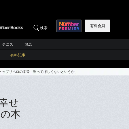
有料会員
検索
テニス
競馬
有料記事
トップリベロの本音「謝ってほしくないというか」
幸せ
ロの本