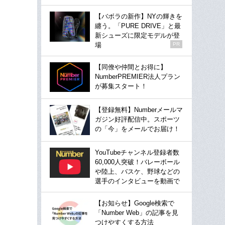
【バボラの新作】NYの輝きを
纏う。「PURE DRIVE」と最
新シューズに限定モデルが登
場
PR
【同僚や仲間とお得に】
NumberPREMIER法人プラン
が募集スタート！
【登録無料】Numberメールマ
ガジン好評配信中。スポーツ
の「今」をメールでお届け！
YouTubeチャンネル登録者数
60,000人突破！バレーボール
や陸上、バスケ、野球などの
選手のインタビューを動画で
【お知らせ】Google検索で
「Number Web」の記事を見
つけやすくする方法