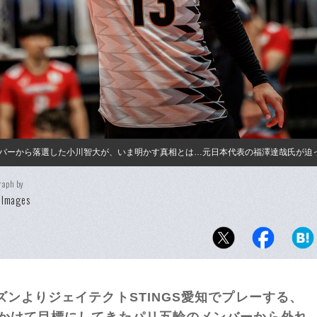
バーから落選した小川智大が、いま明かす真相とは…元日本代表の福澤達哉氏が迫
raph by
 Images
ンよりジェイテクトSTINGS愛知でプレーする、
年かけて目標にしてきたパリ五輪のメンバーから外れ