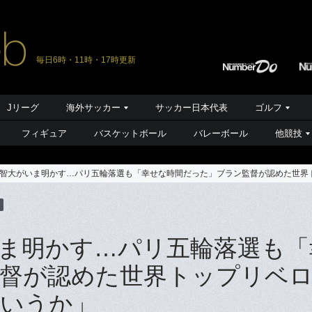
毎日6時・11時・17時更新
Jリーグ
海外サッカー
サッカー日本代表
ゴルフ
フィギュア
バスケットボール
バレーボール
他競技
智大がいま明かす…パリ五輪落選も「幸せな時間だった」ブラン監督が認めた世界
ま明かす…パリ五輪落選も「
督が認めた世界トップリベ
というか」