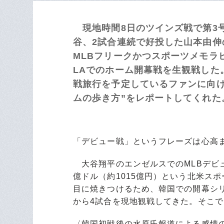
現地時間8日のツインズ戦で第3
谷、2試合連続で好投した山本由
MLBフリークかつスポーツメモラ
LAでのホーム開幕戦を生観戦した
戦旅行を予定しているファンに向け
ムの歩き方”をレポートしてくれた
「デビュー戦」というフレーズは心高
大谷翔平のエンゼルスでのMLBデビュ
億ドル（約1015億円）という北米ス
目に焼きつけるため、韓国での開幕シ
から4試合を現地観戦してきた。そこで
〈韓国初戦後の水原氏報道による感情