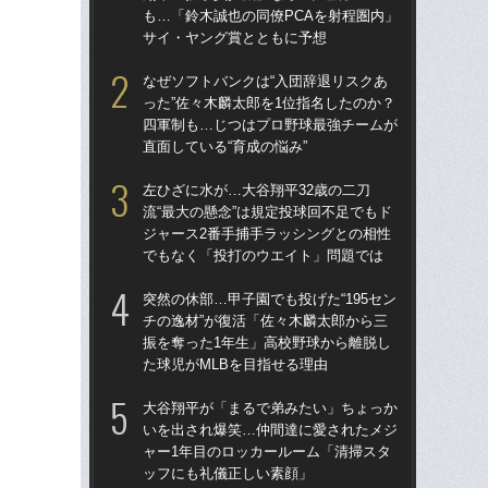
も…「鈴木誠也の同僚PCAを射程圏内」
も…
サイ・ヤング賞とともに予想
サ
なぜソフトバンクは“入団辞退リスクあ
なぜ
った”佐々木麟太郎を1位指名したのか？
った
四軍制も…じつはプロ野球最強チームが
四
直面している“育成の悩み”
直面
左ひざに水が…大谷翔平32歳の二刀
ス
流“最大の懸念”は規定投球回不足でもド
「あ
ジャース2番手捕手ラッシングとの相性
だっ
でもなく「投打のウエイト」問題では
説
突然の休部…甲子園でも投げた“195セン
左ひ
チの逸材”が復活「佐々木麟太郎から三
流“
振を奪った1年生」高校野球から離脱し
ジ
た球児がMLBを目指せる理由
で
大谷翔平が「まるで弟みたい」ちょっか
「
いを出され爆笑…仲間達に愛されたメジ
ゃ
ャー1年目のロッカールーム「清掃スタ
茂英
ッフにも礼儀正しい素顔」
た“