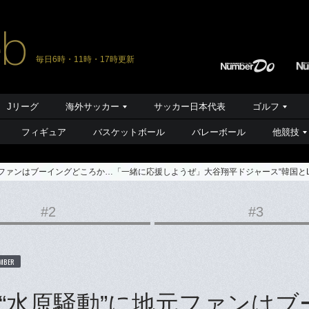
毎日6時・11時・17時更新
Jリーグ
海外サッカー
サッカー日本代表
ゴルフ
フィギュア
バスケットボール
バレーボール
他競技
ファンはブーイングどころか…「一緒に応援しようぜ」大谷翔平ドジャース“韓国とL
#2
#3
MBER
“水原騒動”に地元ファンはブ