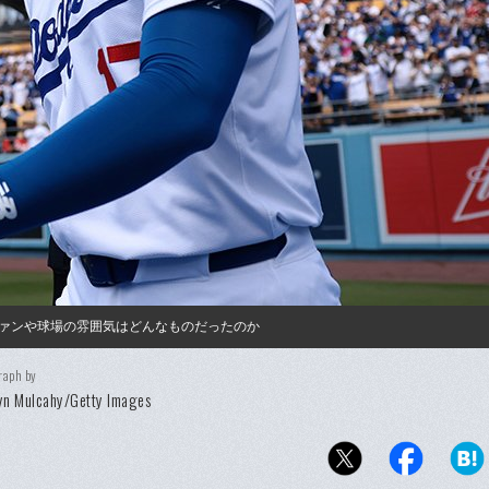
ァンや球場の雰囲気はどんなものだったのか
raph by
yn Mulcahy/Getty Images