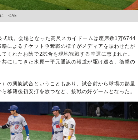
 ©Aki
式戦。会場となった高尺スカイドームは座席数1万6744
移籍によるチケット争奪戦の様子がメディアを賑わせたが
してくれたお陰で2試合を現地観戦する幸運に恵まれた。
を共にしてきた水原一平元通訳の報道が駆け巡る、衝撃の
）の凱旋試合ということもあり、試合前から球場の熱量
から移籍後初安打を放つなど、接戦の好ゲームとなった。