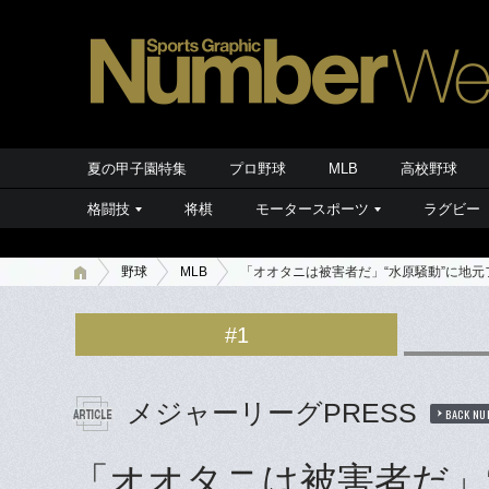
夏の甲子園特集
プロ野球
MLB
高校野球
格闘技
将棋
モータースポーツ
ラグビー
野球
MLB
「オオタニは被害者だ」“水原騒動”に地元
#1
メジャーリーグPRESS
BACK NU
「オオタニは被害者だ」