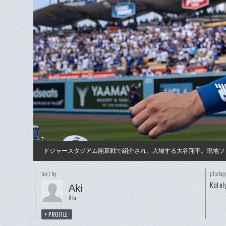
ドジャースタジアム開幕戦で紹介され、入場する大谷翔平。現地フ
text by
photog
Katel
Aki
Aki
PROFILE