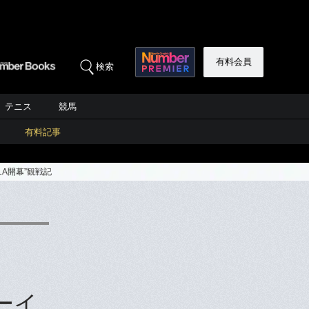
有料会員
検索
テニス
競馬
有料記事
A開幕”観戦記
ーイ