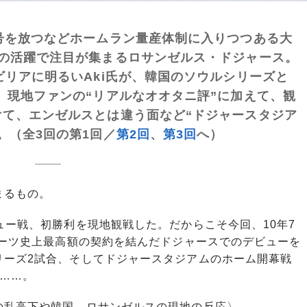
号を放つなどホームラン量産体制に入りつつある大
伸の活躍で注目が集まるロサンゼルス・ドジャース。
ビリアに明るいAki氏が、韓国のソウルシリーズと
。現地ファンの“リアルなオオタニ評”に加えて、観
て、エンゼルスとは違う面など“ドジャースタジア
。（全3回の第1回／
第2回
、
第3回
へ）
まるもの。
ー戦、初勝利を現地観戦した。だからこそ今回、10年7
ポーツ史上最高額の契約を結んだドジャースでのデビューを
リーズ2試合、そしてドジャースタジアムのホーム開幕戦
……。
の乱高下や韓国、ロサンゼルスの現地の反応〉