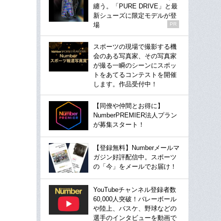
纏う。「PURE DRIVE」と最
新シューズに限定モデルが登
場
PR
スポーツの現場で撮影する機
会のある写真家、その写真家
が撮る一瞬のシーンにスポッ
トをあてるコンテストを開催
します。作品受付中！
【同僚や仲間とお得に】
NumberPREMIER法人プラン
が募集スタート！
【登録無料】Numberメールマ
ガジン好評配信中。スポーツ
の「今」をメールでお届け！
YouTubeチャンネル登録者数
60,000人突破！バレーボール
や陸上、バスケ、野球などの
選手のインタビューを動画で