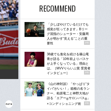
RECOMMEND
「少しぼやけているだけでも
感覚が狂ってきます」Bリー
グ屈指のシューター・安藤周
人が明かす“見える”ことの重
要性
PR
38歳でも進化を続ける篠山竜
青が語る「10年前よりバスケ
が上手くなっている」理由と
は。［MVVりらいぶ賞 受賞者
インタビュー］
PR
《山の神対談》「やっぱり“タ
イパ”がいい！」箱根の名ラン
ナー、柏原竜二と神野大地が
語る「エアー
サロンパス
」
®
®
×コンディショニング術
PR