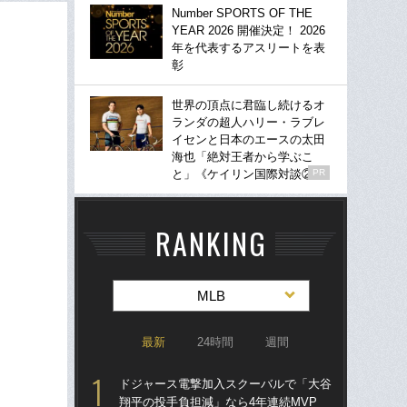
Number SPORTS OF THE
YEAR 2026 開催決定！ 2026
年を代表するアスリートを表
彰
世界の頂点に君臨し続けるオ
ランダの超人ハリー・ラブレ
イセンと日本のエースの太田
海也「絶対王者から学ぶこ
と」《ケイリン国際対談②》
PR
RANKING
MLB
最新
24時間
週間
ドジャース電撃加入スクーバルで「大谷
ド
翔平の投手負担減」なら4年連続MVP
翔平