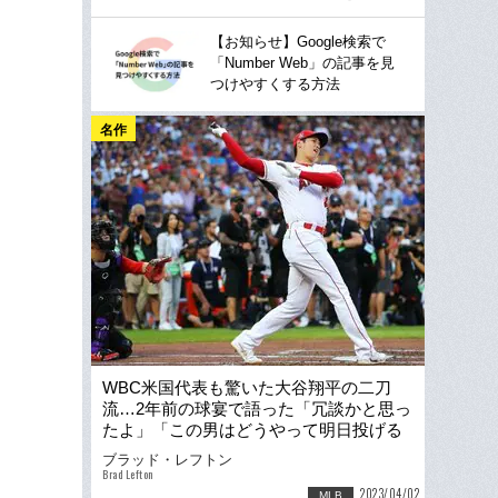
【お知らせ】Google検索で
「Number Web」の記事を見
つけやすくする方法
名作
WBC米国代表も驚いた大谷翔平の二刀
流…2年前の球宴で語った「冗談かと思っ
たよ」「この男はどうやって明日投げる
つもりだろう？」
ブラッド・レフトン
Brad Lefton
2023/04/02
MLB