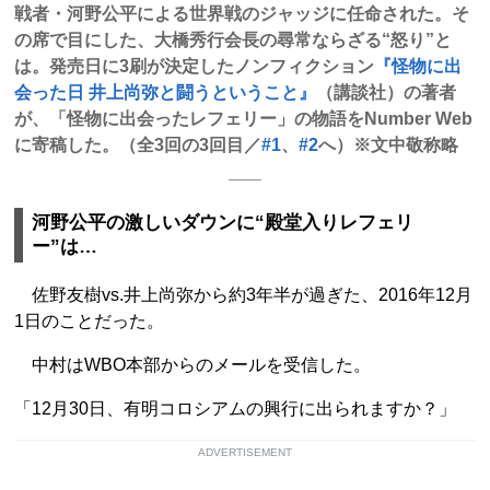
戦者・河野公平による世界戦のジャッジに任命された。そ
の席で目にした、大橋秀行会長の尋常ならざる“怒り”と
は。発売日に3刷が決定したノンフィクション
『怪物に出
会った日 井上尚弥と闘うということ』
（講談社）の著者
が、「怪物に出会ったレフェリー」の物語をNumber Web
に寄稿した。（全3回の3回目／
#1
、
#2
へ）※文中敬称略
河野公平の激しいダウンに“殿堂入りレフェリ
ー”は…
佐野友樹vs.井上尚弥から約3年半が過ぎた、2016年12月
1日のことだった。
中村はWBO本部からのメールを受信した。
「12月30日、有明コロシアムの興行に出られますか？」
ADVERTISEMENT