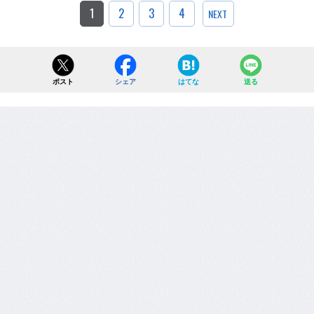
1
2
3
4
NEXT
ポスト
シェア
はてな
送る