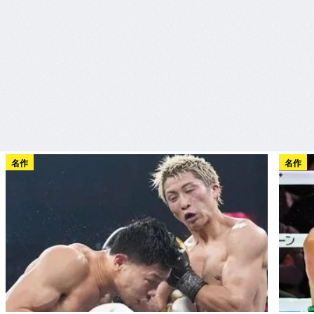
名作
名作