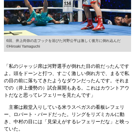
6回、井上尚弥の左フックを浴びた河野公平は激しく後方に倒れ込んだ
©Hiroaki Yamaguchi
「私のジャッジ席は河野選手が倒れた目の前だったんです
よ。頭をドーンと打つ、すごく激しい倒れ方で、まるで私
の目の前に落ちてきたようなダウンだったんです。それま
での（井上優勢の）試合展開もある。これはカウントアウ
トだなと思ってレフェリーを見たんです」
主審は殿堂入りしている米ラスベガスの看板レフェリ
ー、ロバート・バードだった。リングをリズミカルに動
き、中村の目には「見栄えがするレフェリーだな」と映っ
ていた。