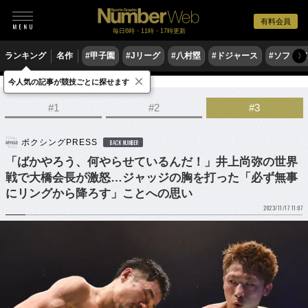
有料会員
毎日6時・11時・17時更新
ランキング
名作
#甲子園
#Jリーグ
#八村塁
#ドジャース
#ソフトバ
〉
×
今人気の記事が競技ごとに探せます
格闘技
ボクシング
#1
#2
#3
ボクシングPRESS
BACK NUMBER
「ばかやろう、何やらせているんだ！」井上尚弥の世界
戦で大橋会長が激怒…ジャッジの胸を打った「必ず無事
にリングから降ろす」ことへの思い
2023/11/17 11:07