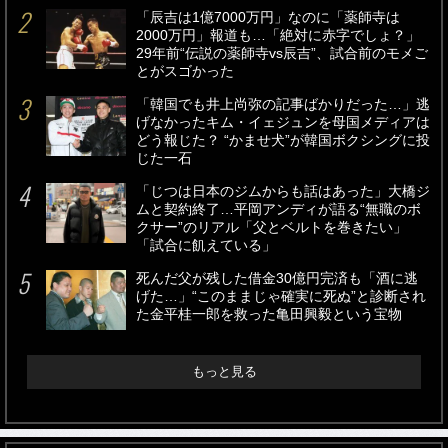
「辰吉は1億7000万円」なのに「薬師寺は
2000万円」報道も…「絶対に赤字でしょ？」
29年前“伝説の薬師寺vs辰吉”、試合前のモメご
とがスゴかった
「韓国でも井上尚弥の記事ばかりだった…」逃
げなかったキム・イェジュンを母国メディアは
どう報じた？ “かませ犬”が韓国ボクシングに投
じた一石
「じつは日本のジムからも話はあった」大橋ジ
ムと契約終了…平岡アンディが語る“無職のボ
クサー”のリアル「父とベルトを巻きたい」
「試合に飢えている」
死んだ父が残した借金30億円完済も「酒に逃
げた…」“このままじゃ確実に死ぬ”と診断され
た金平桂一郎を救った亀田興毅という宝物
もっと見る