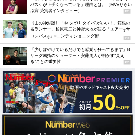
バスケが上手くなっている」理由とは。［MVVりらい
ぶ賞 受賞者インタビュー］
PR
《山の神対談》「やっぱり“タイパ”がいい！」箱根の
名ランナー、柏原竜二と神野大地が語る「エアー
サ
®
ロンパス
」×コンディショニング術
®
PR
「少しぼやけているだけでも感覚が狂ってきます」B
リーグ屈指のシューター・安藤周人が明かす“見え
る”ことの重要性
PR