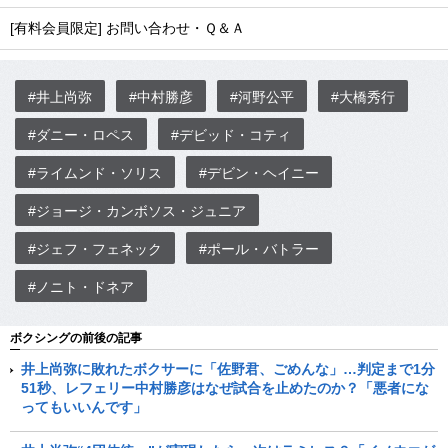
[有料会員限定] お問い合わせ・Ｑ＆Ａ
#井上尚弥
#中村勝彦
#河野公平
#大橋秀行
#ダニー・ロペス
#デビッド・コティ
#ライムンド・ソリス
#デビン・ヘイニー
#ジョージ・カンボソス・ジュニア
#ジェフ・フェネック
#ポール・バトラー
#ノニト・ドネア
ボクシングの前後の記事
井上尚弥に敗れたボクサーに「佐野君、ごめんな」…判定まで1分
51秒、レフェリー中村勝彦はなぜ試合を止めたのか？「悪者にな
ってもいいんです」