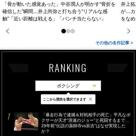
「骨が動いた感覚あった」中谷潤人が明かす“骨折を
井上拓
確信した”瞬間…井上尚弥と打ち合う“リアルな感
が…カ
触”「近い距離は戦える」「パンチ当たらない」
をなめ
その他の名作記事 >
RANKING
ボクシング
×
ここから競技を選択できます
最新
24時間
週間
「暴走行為で逮捕＆対戦相手の死亡」平凡なボ
クサーが天才“浪速のジョー”と死闘するまで…
29年前“伝説の薬師寺vs辰吉”はなぜ実現した
か？