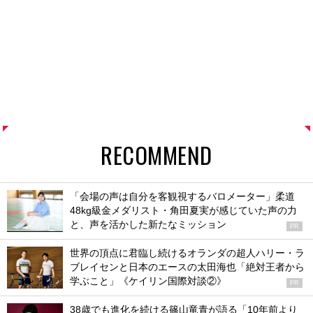
RECOMMEND
「会場の声は自分を客観視するバロメーター」柔道
48kg級金メダリスト・角田夏実が感じていた声の力
と、声を活かした新たなミッション
PR
世界の頂点に君臨し続けるオランダの超人ハリー・ラ
ブレイセンと日本のエースの太田海也「絶対王者から
学ぶこと」《ケイリン国際対談②》
PR
38歳でも進化を続ける篠山竜青が語る「10年前より