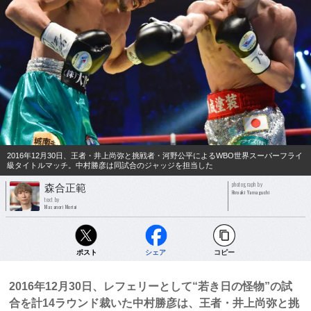
2016年12月30日、王者・井上尚弥と挑戦者・河野公平によるWBO世界スーパーフライ
級タイトルマッチ。中村勝彦は同試合のジャッジを担当した
photograph by
森合正範
Hiroaki Yamaguchi
text by
Masanori Moriai
ポスト
シェア
コピー
2016年12月30日、レフェリーとして“若き日の怪物”の試
合を計14ラウンド裁いた中村勝彦は、王者・井上尚弥と挑