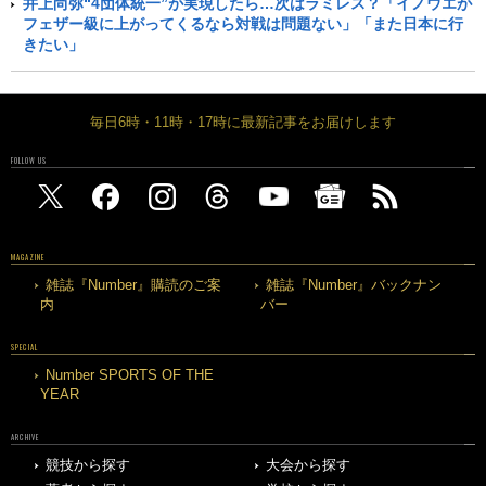
井上尚弥“4団体統一”が実現したら…次はラミレス？「イノウエが
フェザー級に上がってくるなら対戦は問題ない」「また日本に行
きたい」
毎日6時・11時・17時に最新記事をお届けします
FOLLOW US
MAGAZINE
雑誌『Number』購読のご案
雑誌『Number』バックナン
内
バー
SPECIAL
Number SPORTS OF THE
YEAR
ARCHIVE
競技から探す
大会から探す