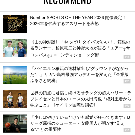
Number SPORTS OF THE YEAR 2026 開催決定！
2026年を代表するアスリートを表彰
《山の神対談》「やっぱり“タイパ”がいい！」箱根の
名ランナー、柏原竜二と神野大地が語る「エアー
サ
®
ロンパス
」×コンディショニング術
®
PR
「バイエルン移籍の逸材輩出も“グラウンドがなかっ
た”…」サガン鳥栖最強アカデミーを変えた『企業版
ふるさと納税』
PR
世界の頂点に君臨し続けるオランダの超人ハリー・ラ
ブレイセンと日本のエースの太田海也「絶対王者から
学ぶこと」《ケイリン国際対談②》
PR
「少しぼやけているだけでも感覚が狂ってきます」B
リーグ屈指のシューター・安藤周人が明かす“見え
る”ことの重要性
PR