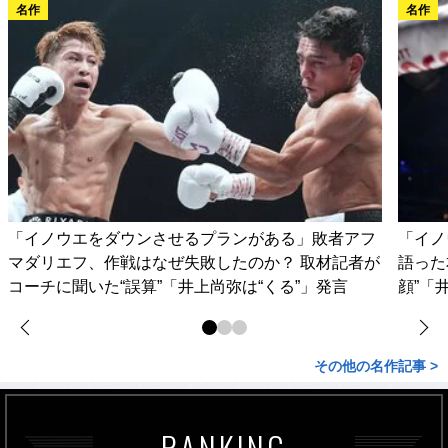
名作
名作
「イノウエをダウンさせるプランがある」敗者アフ
「イノ
マダリエフ、作戦はなぜ失敗したのか？ 取材記者が
語った
コーチに聞いた“誤算”「井上尚弥は“くる”」発言
顔”「
その他の名作記事 >
RANKING