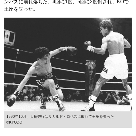
ンバスに崩れ落ちた。4回に1度、5回に2度倒され、KOで
王座を失った。
1990年10月、大橋秀行はリカルド・ロペスに敗れて王座を失った
©KYODO