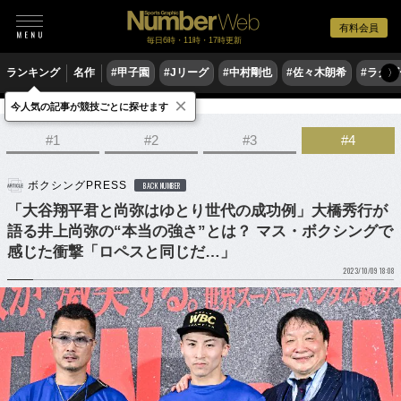
有料会員
毎日6時・11時・17時更新
ランキング
名作
#甲子園
#Jリーグ
#中村剛也
#佐々木朗希
#ラグ
〉
×
今人気の記事が競技ごとに探せます
格闘技
ボクシング
#1
#2
#3
#4
ボクシングPRESS
BACK NUMBER
「大谷翔平君と尚弥はゆとり世代の成功例」大橋秀行が
語る井上尚弥の“本当の強さ”とは？ マス・ボクシングで
感じた衝撃「ロペスと同じだ…」
2023/10/09 18:08