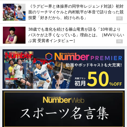
《ラグビー界と体操界の同学年レジェンド対談》初対
面のリーチマイケルと内村航平が本音で語り合った競
技愛「好きだから、続けられる」
PR
38歳でも進化を続ける篠山竜青が語る「10年前より
バスケが上手くなっている」理由とは。［MVVりらい
ぶ賞 受賞者インタビュー］
PR