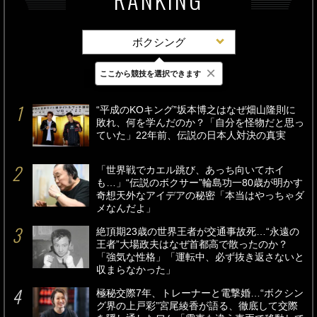
ボクシング
×
ここから競技を選択できます
最新
24時間
週間
“平成のKOキング”坂本博之はなぜ畑山隆則に
敗れ、何を学んだのか？「自分を怪物だと思っ
ていた」22年前、伝説の日本人対決の真実
「世界戦でカエル跳び、あっち向いてホイ
も…」“伝説のボクサー”輪島功一80歳が明かす
奇想天外なアイデアの秘密「本当はやっちゃダ
メなんだよ」
絶頂期23歳の世界王者が交通事故死…“永遠の
王者”大場政夫はなぜ首都高で散ったのか？
「強気な性格」「運転中、必ず抜き返さないと
収まらなかった」
極秘交際7年、トレーナーと電撃婚…“ボクシン
グ界の上戸彩”宮尾綾香が語る、徹底して交際