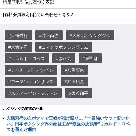
特定商取引法に基づく表記
[有料会員限定] お問い合わせ・Ｑ＆Ａ
#大橋秀行
#井上尚弥
#大橋ボクシングジム
#米倉健司
#ヨネクラボクシングジム
#リカルド・ロペス
#張正九
#崔煕墉
#チャナ・ポーパオイン
#八重樫東
#ローマン・ゴンサレス
#井上拓真
#スティーブン・フルトン
#大谷翔平
ボクシングの前後の記事
大橋秀行の左ボディで王者が転げ回り…「一番強いヤツと闘いた
い」日本ボクシング界の救世主が“最強の挑戦者”リカルド・ロペ
スを選んだ理由