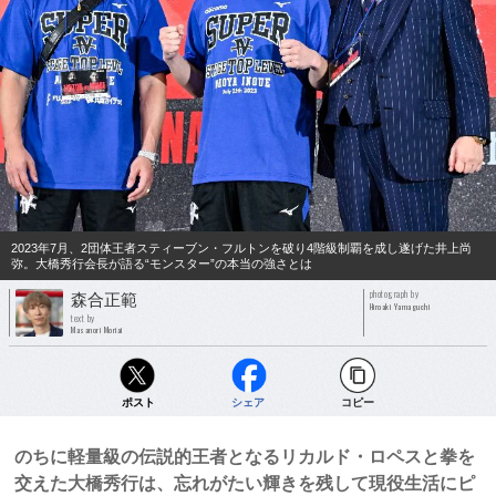
2023年7月、2団体王者スティーブン・フルトンを破り4階級制覇を成し遂げた井上尚
弥。大橋秀行会長が語る“モンスター”の本当の強さとは
photograph by
森合正範
Hiroaki Yamaguchi
text by
Masanori Moriai
ポスト
シェア
コピー
のちに軽量級の伝説的王者となるリカルド・ロペスと拳を
交えた大橋秀行は、忘れがたい輝きを残して現役生活にピ