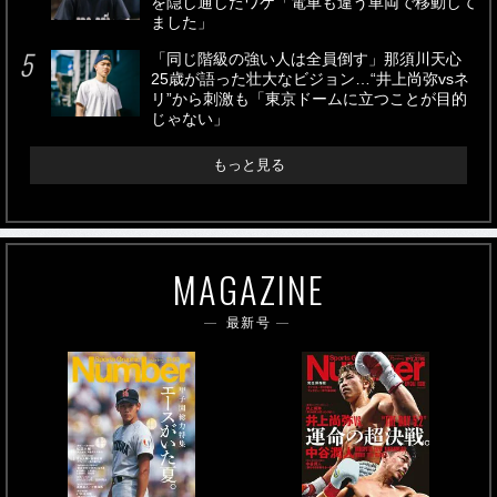
を隠し通したワケ「電車も違う車両で移動して
ました」
「同じ階級の強い人は全員倒す」那須川天心
25歳が語った壮大なビジョン…“井上尚弥vsネ
リ”から刺激も「東京ドームに立つことが目的
じゃない」
もっと見る
MAGAZINE
最新号