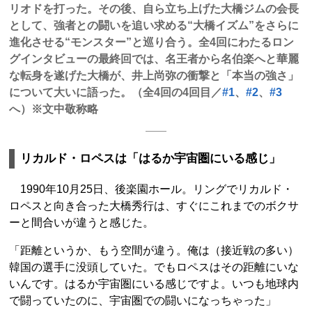
リオドを打った。その後、自ら立ち上げた大橋ジムの会長
として、強者との闘いを追い求める“大橋イズム”をさらに
進化させる“モンスター”と巡り合う。全4回にわたるロン
グインタビューの最終回では、名王者から名伯楽へと華麗
な転身を遂げた大橋が、井上尚弥の衝撃と「本当の強さ」
について大いに語った。（全4回の4回目／
#1
、
#2
、
#3
へ）※文中敬称略
リカルド・ロペスは「はるか宇宙圏にいる感じ」
1990年10月25日、後楽園ホール。リングでリカルド・
ロペスと向き合った大橋秀行は、すぐにこれまでのボクサ
ーと間合いが違うと感じた。
「距離というか、もう空間が違う。俺は（接近戦の多い）
韓国の選手に没頭していた。でもロペスはその距離にいな
いんです。はるか宇宙圏にいる感じですよ。いつも地球内
で闘っていたのに、宇宙圏での闘いになっちゃった」