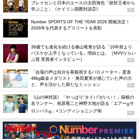
ブレイセンと日本のエースの太田海也「絶対王者から
学ぶこと」《ケイリン国際対談②》
PR
Number SPORTS OF THE YEAR 2026 開催決定！
2026年を代表するアスリートを表彰
38歳でも進化を続ける篠山竜青が語る「10年前より
バスケが上手くなっている」理由とは。［MVVりらい
ぶ賞 受賞者インタビュー］
PR
「会場の声は自分を客観視するバロメーター」柔道
48kg級金メダリスト・角田夏実が感じていた声の力
と、声を活かした新たなミッション
PR
《山の神対談》「やっぱり“タイパ”がいい！」箱根の
名ランナー、柏原竜二と神野大地が語る「エアー
サ
®
ロンパス
」×コンディショニング術
®
PR