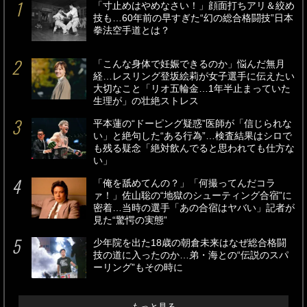
「寸止めはやめなさい！」顔面打ちアリ＆絞め
技も…60年前の早すぎた“幻の総合格闘技”日本
拳法空手道とは？
「こんな身体で妊娠できるのか」悩んだ無月
経…レスリング登坂絵莉が女子選手に伝えたい
大切なこと「リオ五輪金…1年半止まっていた
生理が」の壮絶ストレス
平本蓮の“ドーピング疑惑”医師が「信じられな
い」と絶句した“ある行為”…検査結果はシロで
も残る疑念「絶対飲んでると思われても仕方な
い」
「俺を舐めてんの？」「何撮ってんだコラ
ァ！」佐山聡の“地獄のシューティング合宿”に
密着…当時の選手「あの合宿はヤバい」記者が
見た“驚愕の実態”
少年院を出た18歳の朝倉未来はなぜ総合格闘
技の道に入ったのか…弟・海との“伝説のスパ
ーリング”もその時に
もっと見る