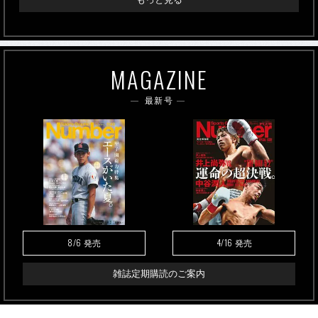
MAGAZINE
最新号
8/6
4/16
発売
発売
雑誌定期購読のご案内