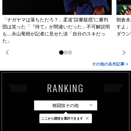
「ナガヤマは落ちただろ？」柔道“誤審疑惑”に審判
朝倉未
団は笑った「『待て』が間違いだった」不可解説明
すよ」
も…永山竜樹が記者に見せた涙「自分のスキだっ
ダウン
た」
その他の名作記事 >
RANKING
格闘技その他
×
ここから競技を選択できます
最新
24時間
週間