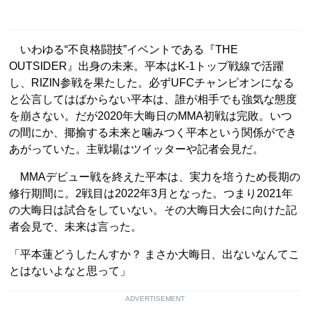
いわゆる“不良格闘技”イベントである『THE
OUTSIDER』出身の未来。平本はK-1トップ戦線で活躍
し、RIZIN参戦を果たした。必ずUFCチャンピオンになる
と公言してはばからない平本は、誰が相手でも強気な態度
を崩さない。だが2020年大晦日のMMA初戦は完敗。いつ
の間にか、揶揄する未来と噛みつく平本という関係ができ
あがっていた。主戦場はツイッターや記者会見だ。
MMAデビュー戦を終えた平本は、実力を培うため長期の
修行期間に。2戦目は2022年3月となった。つまり2021年
の大晦日は試合をしていない。その大晦日大会に向けた記
者会見で、未来は言った。
「平本蓮どうしたんすか？ まさか大晦日、出ないなんてこ
とはないよなと思って」
ADVERTISEMENT