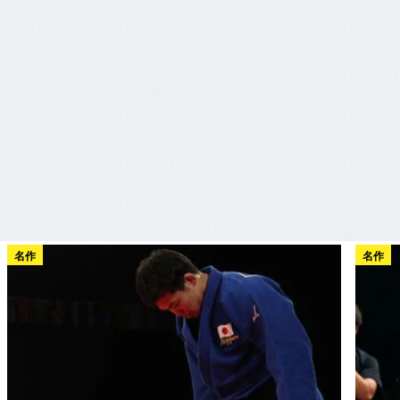
名作
名作