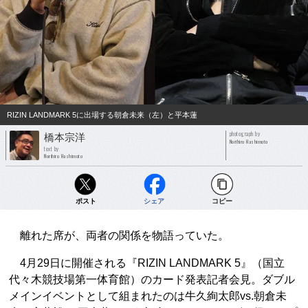
RIZIN LANDMARK 5に出場する朝倉未来（左）と平本蓮
photograph by
橋本宗洋
Norihiro Hashimoto
text by
Norihiro Hashimoto
ポスト
シェア
コピー
離れた席が、両者の関係を物語っていた。
4月29日に開催される『RIZIN LANDMARK 5』（国立
代々木競技場第一体育館）のカード発表記者会見。ダブル
メインイベントとして組まれたのは牛久絢太郎vs.朝倉未