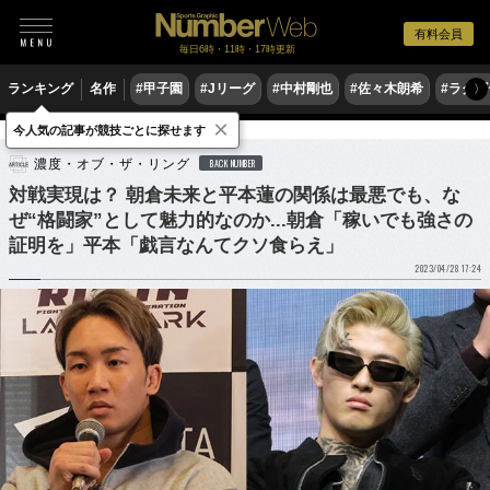
有料会員
毎日6時・11時・17時更新
ランキング
名作
#甲子園
#Jリーグ
#中村剛也
#佐々木朗希
#ラグ
〉
×
今人気の記事が競技ごとに探せます
格闘技
その他
濃度・オブ・ザ・リング
BACK NUMBER
対戦実現は？ 朝倉未来と平本蓮の関係は最悪でも、な
ぜ“格闘家”として魅力的なのか...朝倉「稼いでも強さの
証明を」平本「戯言なんてクソ食らえ」
2023/04/28 17:24