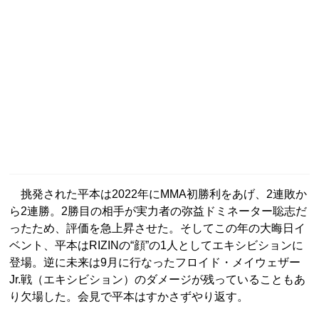
挑発された平本は2022年にMMA初勝利をあげ、2連敗か
ら2連勝。2勝目の相手が実力者の弥益ドミネーター聡志だ
ったため、評価を急上昇させた。そしてこの年の大晦日イ
ベント、平本はRIZINの“顔”の1人としてエキシビションに
登場。逆に未来は9月に行なったフロイド・メイウェザー
Jr.戦（エキシビション）のダメージが残っていることもあ
り欠場した。会見で平本はすかさずやり返す。