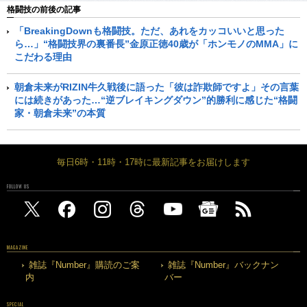
格闘技の前後の記事
「BreakingDownも格闘技。ただ、あれをカッコいいと思った
ら…」“格闘技界の裏番長”金原正徳40歳が「ホンモノのMMA」に
こだわる理由
朝倉未来がRIZIN牛久戦後に語った「彼は詐欺師ですよ」その言葉
には続きがあった…“逆ブレイキングダウン”的勝利に感じた“格闘
家・朝倉未来”の本質
毎日6時・11時・17時に最新記事をお届けします
FOLLOW US
MAGAZINE
雑誌『Number』購読のご案
雑誌『Number』バックナン
内
バー
SPECIAL