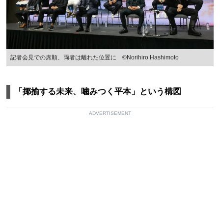
記者会見での席順、両者は離れた位置に ©Norihiro Hashimoto
「揶揄する未来、噛みつく平本」という構図
ADVERTISEMENT