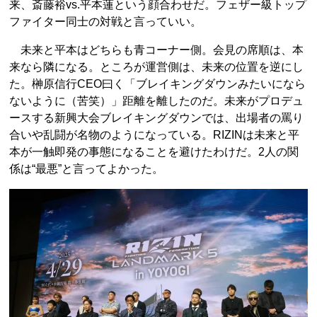
来、斎藤裕vs.平本蓮という顔合わせだ。フェザー級トップ
ファイター同士の対戦と言っていい。
未来と平本はどちらも青コーナー側。会見の席順は、本
来なら隣になる。ところが運営側は、未来の位置を逆にし
た。榊原信行CEO曰く「ブレイキングダウンみたいになら
ないように（苦笑）」距離を離したのだ。未来がプロデュ
ースする新興大会ブレイキングダウンでは、出場者の罵り
合いや乱闘が名物のようになっている。RIZINは未来と平
本が一触即発の事態になることを避けたわけだ。2人の関
係は“最悪”と言ってよかった。