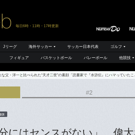
毎日6時・11時・17時更新
Jリーグ
海外サッカー
サッカー日本代表
ゴルフ
フィギュア
バスケットボール
バレーボール
他競技
な父・洋一と比べられた“天才二世”の素顔「読書家で『水滸伝』にハマっていたこ
#2
BER
分にはセンスがない」…偉大