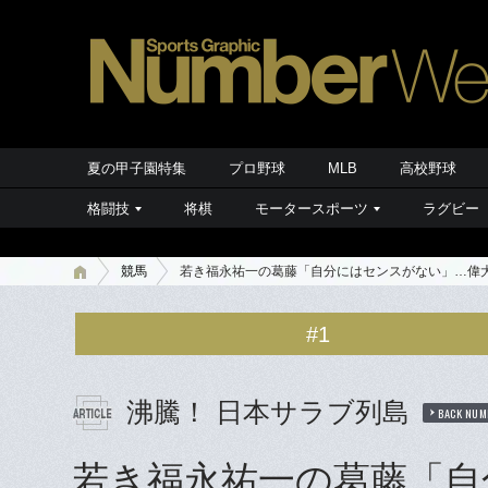
夏の甲子園特集
プロ野球
MLB
高校野球
格闘技
将棋
モータースポーツ
ラグビー
競馬
若き福永祐一の葛藤「自分にはセンスがない」…偉大
#1
沸騰！ 日本サラブ列島
BACK NUM
若き福永祐一の葛藤「自