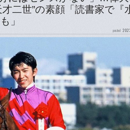
天才二世”の素顔「読書家で『
とも」
2023
posted