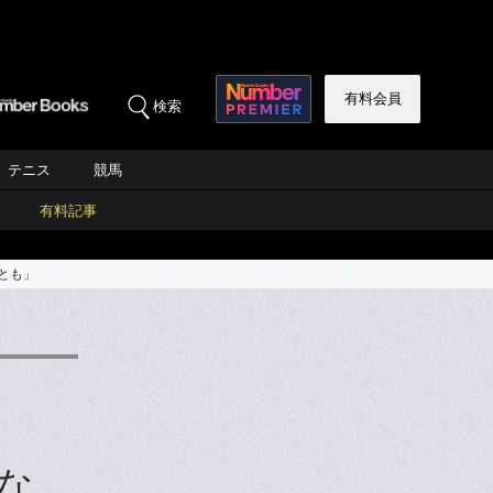
有料会員
検索
テニス
競馬
有料記事
とも」
な