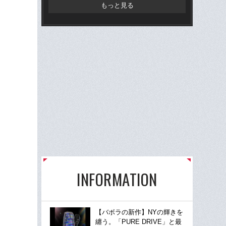
ヌの
もっと見る
INFORMATION
【バボラの新作】NYの輝きを
纏う。「PURE DRIVE」と最