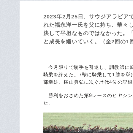
2023年2月25日、サウジアラビ
れた福永洋一氏を父に持ち、華々
決して平坦なものではなかった。
と成長を繙いていく。（全2回の1
今月限りで騎手を引退し、調教師に転
騎乗を終えた。7鞍に騎乗して1勝を挙げ
部幸雄、横山典弘に次ぐ歴代4位の記
勝利をおさめた第9レースのヒヤシン
た。