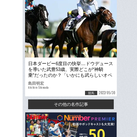
日本ダービー6度目の快挙…ドウデュース
を導いた武豊53歳、実際どこが“神騎
乗”だったのか？「いかにも武らしいオペ
レーション」
島田明宏
Akihiro Shimada
2022/05/30
競馬
その他の名作記事