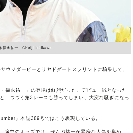
一 ©Keiji Ishikawa
Iのサウジダービーとリヤドダートスプリントに騎乗して、
二世・福永祐一」の登場は鮮烈だった。デビュー戦となった
ると、つづく第3レースも勝ってしまい、大変な騒ぎになっ
mber』本誌389号ではこう表現している。
。途中のオッズでは、ぜんぶ祐一が異様な人気を集め