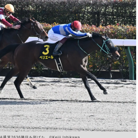
636勝目を挙げた ©Keiji Ishikawa