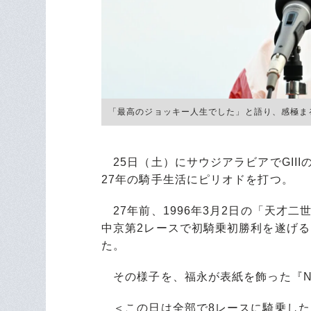
「最高のジョッキー人生でした」と語り、感極まる福永祐
25日（土）にサウジアラビアでGII
27年の騎手生活にピリオドを打つ。
27年前、1996年3月2日の「天才
中京第2レースで初騎乗初勝利を遂げ
た。
その様子を、福永が表紙を飾った『Nu
＜この日は全部で8レースに騎乗した