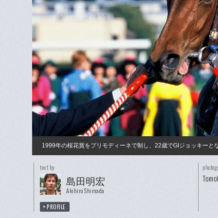
1999年の桜花賞をプリモディーネで制し、22歳でGIジョッキ
text by
photog
Tomoh
島田明宏
Akihiro Shimada
PROFILE