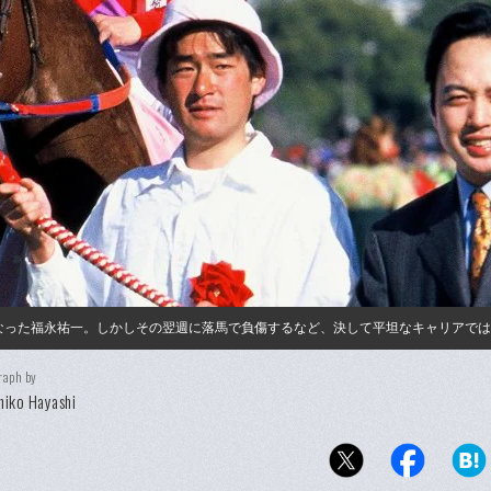
ーとなった福永祐一。しかしその翌週に落馬で負傷するなど、決して平坦なキャリアで
raph by
iko Hayashi