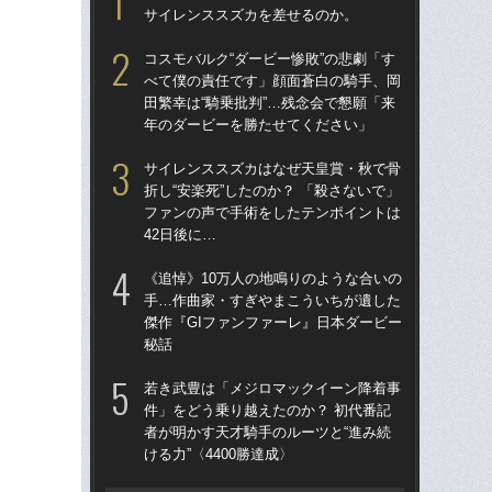
サイレンススズカを差せるのか。
生の
た
コスモバルク“ダービー惨敗”の悲劇「す
の凱
べて僕の責任です」顔面蒼白の騎手、岡
田繁幸は“騎乗批判”…残念会で懇願「来
武豊
年のダービーを勝たせてください」
も
した
サイレンススズカはなぜ天皇賞・秋で骨
が“
折し“安楽死”したのか？ 「殺さないで」
ファンの声で手術をしたテンポイントは
サ
42日後に…
折し
フ
《追悼》10万人の地鳴りのような合いの
42
手…作曲家・すぎやまこういちが遺した
傑作『GIファンファーレ』日本ダービー
「
秘話
父
る“
若き武豊は「メジロマックイーン降着事
は“
件」をどう乗り越えたのか？ 初代番記
者が明かす天才騎手のルーツと“進み続
夫の
ける力”〈4400勝達成〉
円
き