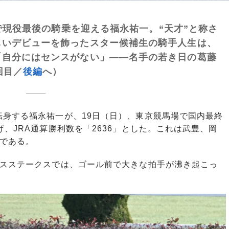
アで現役最後の騎乗を迎える福永祐一。“天才”と称さ
しいデビューを飾ったスター候補生の騎手人生は、
「自分にはセンスがない」――名手の若き日の葛藤
回目／
後編
へ）
身する福永祐一が、19日（日）、東京競馬場で国内最終
、JRA通算勝利数を「2636」とした。これは武豊、岡
録である。
スステークスでは、ゴール前で大きな拍手が沸き起こっ