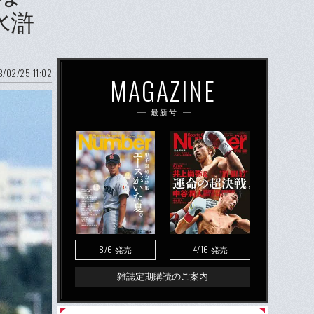
水滸
/02/25 11:02
MAGAZINE
最新号
8/6
4/16
発売
発売
雑誌定期購読のご案内