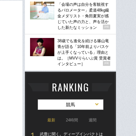
「会場の声は自分を客観視す
るバロメーター」柔道48kg級
金メダリスト・角田夏実が感
じていた声の力と、声を活か
した新たなミッション
PR
38歳でも進化を続ける篠山竜
青が語る「10年前よりバスケ
が上手くなっている」理由と
は。［MVVりらいぶ賞 受賞者
インタビュー］
PR
RANKING
競馬
最新
24時間
週間
武豊に聞く。ディープインパクトは
「僕