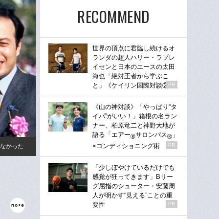
RECOMMEND
世界の頂点に君臨し続けるオ
ランダの超人ハリー・ラブレ
イセンと日本のエースの太田
海也「絶対王者から学ぶこ
と」《ケイリン国際対談②》
PR
《山の神対談》「やっぱり“タ
イパ”がいい！」箱根の名ラン
ナー、柏原竜二と神野大地が
語る「エアー
サロンパス
」
®
®
×コンディショニング術
PR
はなかった
「少しぼやけているだけでも
感覚が狂ってきます」Bリー
グ屈指のシューター・安藤周
人が明かす“見える”ことの重
要性
PR