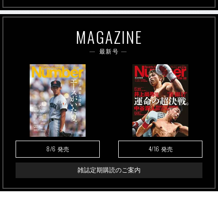
MAGAZINE
最新号
8/6
4/16
発売
発売
雑誌定期購読のご案内