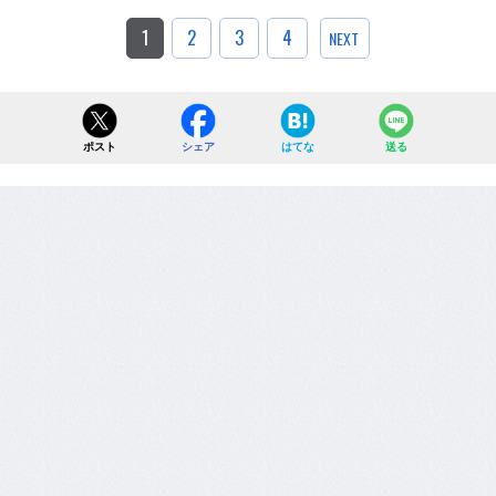
1
2
3
4
NEXT
ポスト
シェア
はてな
送る