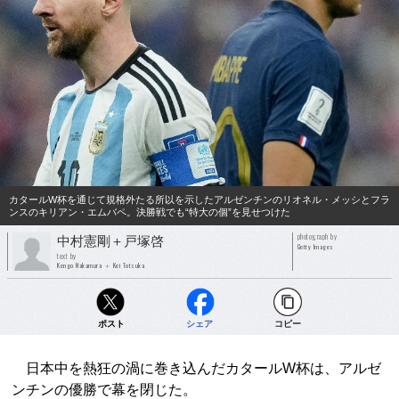
カタールW杯を通じて規格外たる所以を示したアルゼンチンのリオネル・メッシとフラ
ンスのキリアン・エムバペ。決勝戦でも“特大の個”を見せつけた
photograph by
中村憲剛＋戸塚啓
Getty Images
text by
Kengo Nakamura ＋ Kei Totsuka
ポスト
シェア
コピー
日本中を熱狂の渦に巻き込んだカタールW杯は、アルゼ
ンチンの優勝で幕を閉じた。