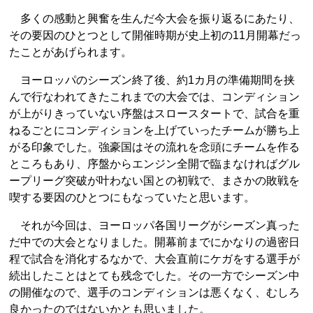
多くの感動と興奮を生んだ今大会を振り返るにあたり、
その要因のひとつとして開催時期が史上初の11月開幕だっ
たことがあげられます。
ヨーロッパのシーズン終了後、約1カ月の準備期間を挟
んで行なわれてきたこれまでの大会では、コンディション
が上がりきっていない序盤はスロースタートで、試合を重
ねるごとにコンディションを上げていったチームが勝ち上
がる印象でした。強豪国はその流れを念頭にチームを作る
ところもあり、序盤からエンジン全開で臨まなければグル
ープリーグ突破が叶わない国との初戦で、まさかの敗戦を
喫する要因のひとつにもなっていたと思います。
それが今回は、ヨーロッパ各国リーグがシーズン真った
だ中での大会となりました。開幕前までにかなりの過密日
程で試合を消化するなかで、大会直前にケガをする選手が
続出したことはとても残念でした。その一方でシーズン中
の開催なので、選手のコンディションは悪くなく、むしろ
良かったのではないかとも思いました。