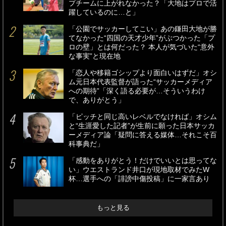
プチームに上がれなかった？「大地はプロで活
躍しているのに…と」
「公園でサッカーしてこい」あの鎌田大地が勝
てなかった“四国の天才少年”がぶつかった「プ
ロの壁」とは何だった？ 本人が気づいた“意外
な事実”と現在地
「恋人や移籍ゴシップより面白いはずだ」オシ
ム元日本代表監督が語った“サッカーメディア
への期待”「深く語る必要が…そういうわけ
で、ありがとう」
「ピッチと同じ高いレベルでなければ」オシム
と“生涯愛した記者”が生前に願った日本サッカ
ーメディア論「疑問に答える媒体…それこそ百
科事典だ」
「感動をありがとう！だけでいいとは思ってな
い」ウエストランド井口が現地取材でみたW
杯…選手への「誹謗中傷投稿」に一家言あり
もっと見る