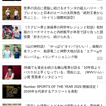
世界の頂点に君臨し続けるオランダの超人ハリー・ラ
ブレイセンと日本のエースの太田海也「絶対王者から
学ぶこと」《ケイリン国際対談②》
PR
《ラグビー界と体操界の同学年レジェンド対談》初対
面のリーチマイケルと内村航平が本音で語り合った競
技愛「好きだから、続けられる」
PR
《山の神対談》「やっぱり“タイパ”がいい！」箱根の
名ランナー、柏原竜二と神野大地が語る「エアー
サ
®
ロンパス
」×コンディショニング術
®
PR
38歳でも進化を続ける篠山竜青が語る「10年前より
バスケが上手くなっている」理由とは。［MVVりらい
ぶ賞 受賞者インタビュー］
PR
Number SPORTS OF THE YEAR 2026 開催決定！
2026年を代表するアスリートを表彰
「安定した場所にとどまれば成長は止まる」西内悠人