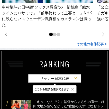
中村敬斗と田中碧“ソックス異変”の一部始終「給水
「公立
タイムにハサミで」「前半終わって主審と…」NHK
そガキ
に映らないスウェーデン戦真相をカメラマンは撮っ
強い芯
た
その他の名作記事 >
RANKING
サッカー日本代表
×
ここから競技を選択できます
最新
24時間
週間
「えっ、なんで？」監督からまさかの宣告…鎌
田大地が勝てなかった“愛媛の天才”はなぜトッ