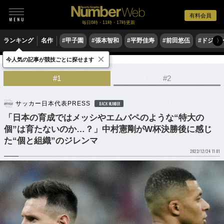
有料会員
毎日6時・11時・17時更新
ランキング
名作
#甲子園
#張本智和
#平野佳寿
#前田悠伍
#ドジャ
〉
×
今人気の記事が競技ごとに探せます
サッカー
サッカー日本代表
#1
#2
サッカー日本代表PRESS
BACK NUMBER
「日本の育成ではメッシやエムバペのような“特大の
個”は育たないのか…？」中村憲剛がW杯決勝後に感じ
た“個と組織”のジレンマ
2022/12/24 11:01