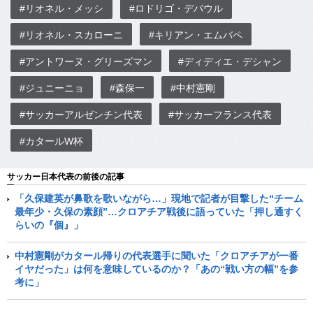
#リオネル・メッシ
#ロドリゴ・デパウル
#リオネル・スカローニ
#キリアン・エムバペ
#アントワーヌ・グリーズマン
#ディディエ・デシャン
#ジュニーニョ
#森保一
#中村憲剛
#サッカーアルゼンチン代表
#サッカーフランス代表
#カタールW杯
サッカー日本代表の前後の記事
「久保建英が鼻歌を歌いながら…」現地で記者が目撃した“チーム
最年少・久保の素顔”…クロアチア戦後に語っていた「押し通すく
らいの『個』」
中村憲剛がカタール帰りの代表選手に聞いた「クロアチアが一番
イヤだった」は何を意味しているのか？「あの“戦い方の幅”を参
考に」