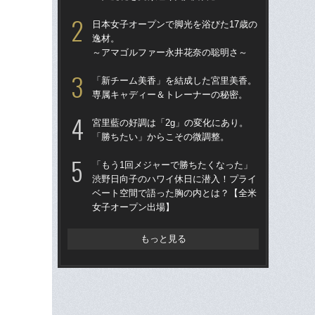
んな
日本女子オープンで脚光を浴びた17歳の
報
逸材。
た
～アマゴルファー永井花奈の聡明さ～
韓
「新チーム美香」を結成した宮里美香。
い
専属キャディー＆トレーナーの秘密。
場」
っ
宮里藍の好調は「2g」の変化にあり。
「勝ちたい」からこその微調整。
“キ
た？
「もう1回メジャーで勝ちたくなった」
予備
渋野日向子のハワイ休日に潜入！プライ
ベート空間で語った胸の内とは？【全米
シブ
女子オープン出場】
「
韓国
もっと見る
行
界“
一