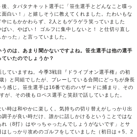
後、タバタナキット選手に「笹生選手とどんなこと喋っ
に面白い！」と嬉しそうに教えてくれました。たわいもな
ド中にもかかわらず、2人ともゲラゲラ笑っていました
ばい、やばい！ ゴルフに集中しないと！ と仕切り直し
しかった」と言っていました。
いうのは、あまり聞かないですよね。笹生選手は他の選手
っていたのでしょうか？
していますね。今季3戦目『ドライブオン選手権』の初
8歳）と同組でしたが、プレーしている合間にどっちが身長
いう感じ。笹生選手は16番で右のハザードに捕まり、その
ですが、その後もロペス選手と笑顔で話していました。
い時は和やかに楽しく。気持ちの切り替えがしっかり出
の調子が良い時だけ、誰かに話しかけるということではな
あれ（8打）はやっちゃったんでしょうがないです」とサ
日はしっかり攻めのゴルフをしていました（初日は＋5、2