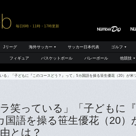
毎日6時・11時・17時更新
Jリーグ
海外サッカー
サッカー日本代表
ゴルフ
フィギュア
バスケットボール
バレーボール
他競技
いる」「子どもに『このコースどう？』って」5カ国語を操る笹生優花（20）が米
ラ笑っている」「子どもに
カ国語を操る笹生優花（20）
由とは？