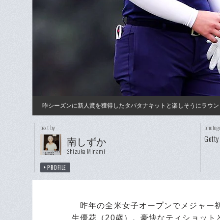
昨シーズンに新人賞を獲得したタバタナキットと楽しそうにラウン
text by
photog
Getty
南しずか
Shizuka Minami
PROFILE
昨年の全米女子オープンでメジャー初
生優花（20歳）。豪快なティショッ