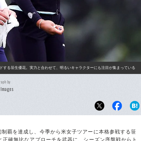
ドする笹生優花。実力と合わせて、明るいキャラクターにも注目が集まっている
raph by
 Images
制覇を達成し、今季から米女子ツアーに本格参戦する笹
トと正確無比なアプローチを武器に、シーズン序盤戦からト