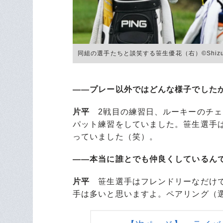
同組の選手たちと談笑する笹生優花（右）©︎Shizuka
――プレー以外ではどんな様子でした
片平
2戦目の練習日、ルーキーのチェ・
パット練習をしていました。笹生選手
っていました（笑）。
――本当に誰とでも仲良くしているん
片平
笹生選手はフレンドリーなだけで
手は多いと思いますよ。ペアリング（