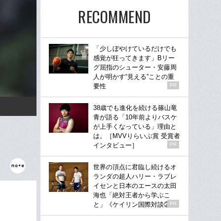
RECOMMEND
「少しぼやけているだけでも
感覚が狂ってきます」Bリー
グ屈指のシューター・安藤周
人が明かす“見える”ことの重
要性
PR
38歳でも進化を続ける篠山竜
青が語る「10年前よりバスケ
が上手くなっている」理由と
は。［MVVりらいぶ賞 受賞者
インタビュー］
PR
世界の頂点に君臨し続けるオ
ランダの超人ハリー・ラブレ
イセンと日本のエースの太田
海也「絶対王者から学ぶこ
と」《ケイリン国際対談②》
PR