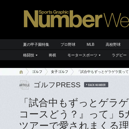
夏の甲子園特集
プロ野球
MLB
高校野球
格闘技
将棋
モータースポーツ
ラグビー
ゴルフ
女子ゴルフ
「試合中もずっとゲラゲラ笑って
ゴルフPRESS
BACK NUMBER
「試合中もずっとゲラゲ
コースどう？』って」5
ツアーで愛されまくる理