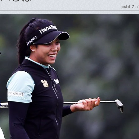
202
posted