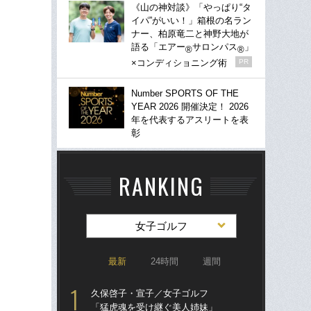
《山の神対談》「やっぱり“タ
イパ”がいい！」箱根の名ラン
ナー、柏原竜二と神野大地が
語る「エアー
サロンパス
」
®
®
×コンディショニング術
PR
Number SPORTS OF THE
YEAR 2026 開催決定！ 2026
年を代表するアスリートを表
彰
RANKING
女子ゴルフ
最新
24時間
週間
久保啓子・宣子／女子ゴルフ
驚き
「猛虎魂を受け継ぐ美人姉妹」
ゴル