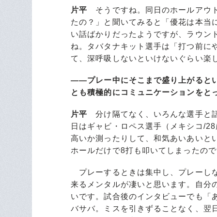
片平
そうですね。同日のホールアウト
たの？」と聞いてみると「優花は本当
い話ばかりだったようですが、ラウン
ね。タバタナキット選手は「打つ前にや
て、深呼吸しないといけないぐらい楽
――プレー中にそこまで盛り上がると
とも積極的にコミュニケーションをと
片平
分け隔てなく、いろんな選手と話
日はギャビ・ロペス選手（メキシコ/2
高いか測ったりして、和気あいあいと
ホールだけで8打も叩いてしまったの
プレーするときは集中し、プレーしな
来るメンタルが凄いと思います。自分
いです。試合後のインタビューでも「
バサバ。ミスを引きずることなく、翌