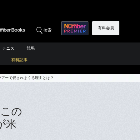
有料会員
検索
テニス
競馬
有料記事
ツアーで愛されまくる理由とは？
『この
が米