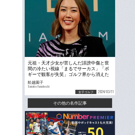
元祖・天才少女が苦しんだ誹謗中傷と世
間の冷たい視線「まるでサーカス」「ボ
ギーで観客が失笑」ゴルフ界から消えた
ミッシェル・ウィーの今
舩越園子
Sonoko Funakoshi
2024/03/11
女子ゴルフ
その他の名作記事