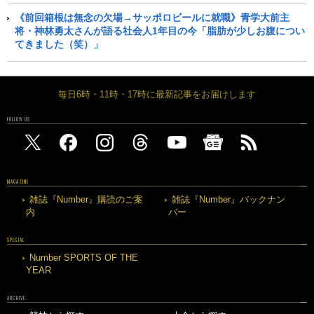
《前回箱根は無念の欠場→サッポロビールに就職》青学大前主
将・神林勇太さんが語る社会人1年目の今「脂肪が少しお腹につい
てきました（笑）」
毎日6時・11時・17時に最新記事をお届けします
FOLLOW US
MAGAZINE
雑誌『Number』購読のご案
雑誌『Number』バックナン
内
バー
SPECIAL
Number SPORTS OF THE
YEAR
ARCHIVE