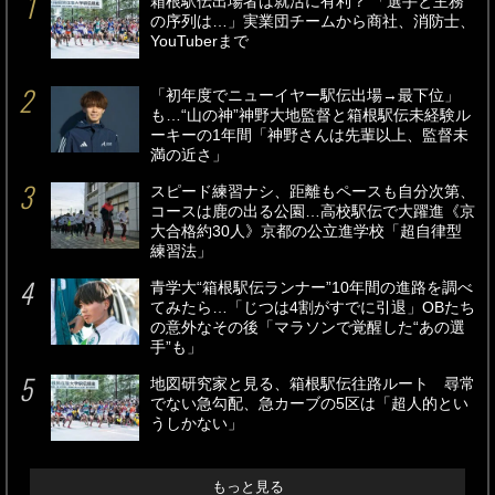
箱根駅伝出場者は就活に有利？ 「選手と主務
の序列は…」実業団チームから商社、消防士、
YouTuberまで
「初年度でニューイヤー駅伝出場→最下位」
も…“山の神”神野大地監督と箱根駅伝未経験ル
ーキーの1年間「神野さんは先輩以上、監督未
満の近さ」
スピード練習ナシ、距離もペースも自分次第、
コースは鹿の出る公園…高校駅伝で大躍進《京
大合格約30人》京都の公立進学校「超自律型
練習法」
青学大“箱根駅伝ランナー”10年間の進路を調べ
てみたら…「じつは4割がすでに引退」OBたち
の意外なその後「マラソンで覚醒した“あの選
手”も」
地図研究家と見る、箱根駅伝往路ルート 尋常
でない急勾配、急カーブの5区は「超人的とい
うしかない」
もっと見る