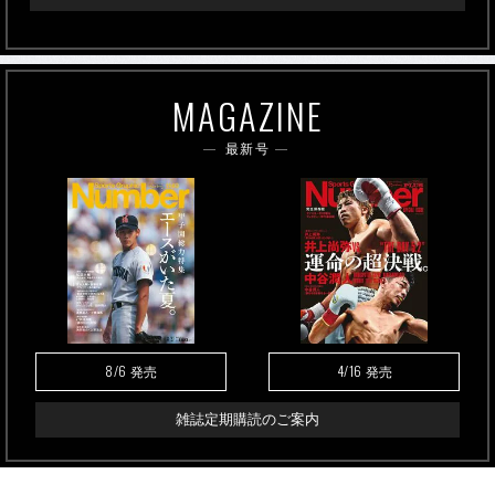
MAGAZINE
最新号
8/6
4/16
発売
発売
雑誌定期購読のご案内