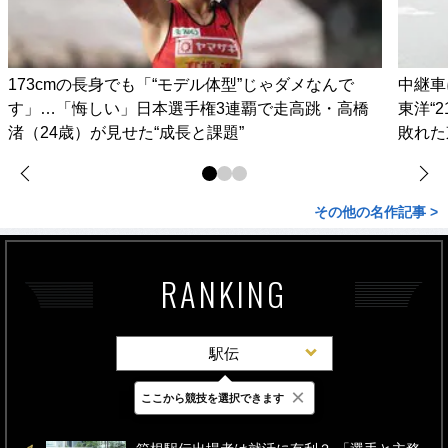
173cmの長身でも「“モデル体型”じゃダメなんで
中継車
す」…「悔しい」日本選手権3連覇で走高跳・高橋
東洋“
渚（24歳）が見せた“成長と課題”
敗れた
その他の名作記事 >
RANKING
駅伝
×
ここから競技を選択できます
最新
24時間
週間