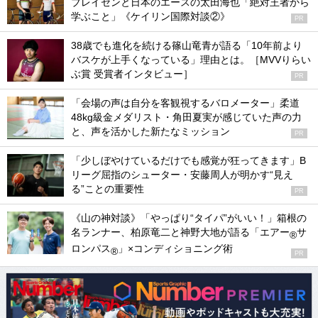
ブレイセンと日本のエースの太田海也「絶対王者から
学ぶこと」《ケイリン国際対談②》
PR
38歳でも進化を続ける篠山竜青が語る「10年前より
バスケが上手くなっている」理由とは。［MVVりらい
ぶ賞 受賞者インタビュー］
PR
「会場の声は自分を客観視するバロメーター」柔道
48kg級金メダリスト・角田夏実が感じていた声の力
と、声を活かした新たなミッション
PR
「少しぼやけているだけでも感覚が狂ってきます」B
リーグ屈指のシューター・安藤周人が明かす“見え
る”ことの重要性
PR
《山の神対談》「やっぱり“タイパ”がいい！」箱根の
名ランナー、柏原竜二と神野大地が語る「エアー
サ
®
ロンパス
」×コンディショニング術
®
PR