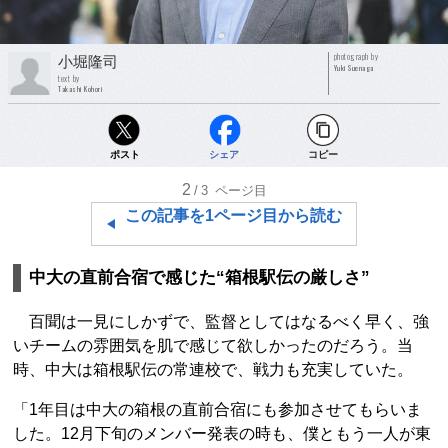
photograph by
小堀隆司
Yuki Suenaga
text by
Takashi Kohori
ポスト
シェア
コピー
2
/3
ページ目
この記事を1ページ目から読む
中大の直前合宿で感じた“箱根駅伝の厳しさ”
百聞は一見にしかずで、監督としてはなるべく早く、強
いチームの雰囲気を肌で感じて欲しかったのだろう。当
時、中大は箱根駅伝の常連校で、戦力も充実していた。
「1年目は中大の箱根の直前合宿にも参加させてもらいま
した。12月下旬のメンバー発表の時も、僕ともう一人が東