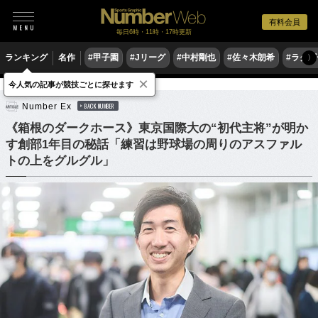
有料会員
毎日6時・11時・17時更新
ランキング
名作
#甲子園
#Jリーグ
#中村剛也
#佐々木朗希
#ラグ
〉
×
今人気の記事が競技ごとに探せます
陸上
駅伝
Number Ex
BACK NUMBER
《箱根のダークホース》東京国際大の“初代主将”が明か
す創部1年目の秘話「練習は野球場の周りのアスファル
トの上をグルグル」