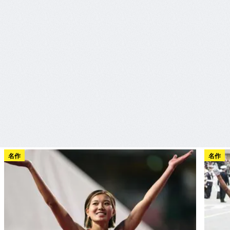
名作
名作