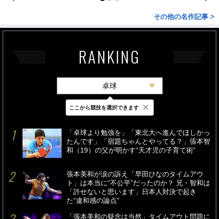
その他の名作記事 >
RANKING
卓球
×
ここから競技を選択できます
最新
24時間
週間
「卓球より勉強を」「東北大へ進んでほしかっ
たんです」「宿題ちゃんとやってる？」張本智
和（19）の父が明かす“天才児の子育て術”
張本美和が涙の訴え「早田ひなのタイムアウ
ト」は本当に“不公平”だったのか？ 兄・智和は
「許せないと思います」日本人対決で起き
た“違和感の論点”
「張本美和の疑念は当然」タイムアウト問題に