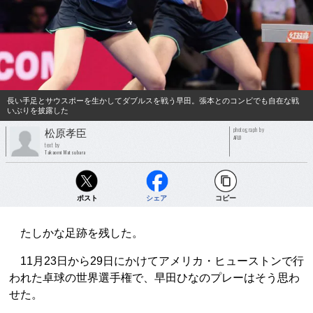
長い手足とサウスポーを生かしてダブルスを戦う早田。張本とのコンビでも自在な戦
いぶりを披露した
photograph by
松原孝臣
AFLO
text by
Takaomi Matsubara
ポスト
シェア
コピー
たしかな足跡を残した。
11月23日から29日にかけてアメリカ・ヒューストンで行
われた卓球の世界選手権で、早田ひなのプレーはそう思わ
せた。