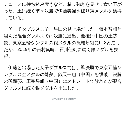
デュースに持ち込み奪うなど、粘り強さを見せて食い下が
った。王は続く準々決勝で伊藤美誠を破り銅メダルを獲得
している。
そしてダブルスこそ、早田の見せ場だった。張本智和と
組んだ混合ダブルスでは決勝に進出。最後は中国の王楚
欽、東京五輪シングルス銀メダルの孫穎莎組に0−3と屈し
たが、2019年の吉村真晴、石川佳純に続く銀メダルを獲
得。
伊藤と出場した女子ダブルスでは、準決勝で東京五輪シ
ングルス金メダルの陳夢、銭天一組（中国）を撃破。決勝
の孫穎莎、王曼昱組（中国）にストレートで敗れたが混合
ダブルスに続く銀メダルを手にした。
ADVERTISEMENT