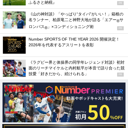
ふるさと納税』
PR
《山の神対談》「やっぱり“タイパ”がいい！」箱根の
名ランナー、柏原竜二と神野大地が語る「エアー
サ
®
ロンパス
」×コンディショニング術
®
PR
Number SPORTS OF THE YEAR 2026 開催決定！
2026年を代表するアスリートを表彰
《ラグビー界と体操界の同学年レジェンド対談》初対
面のリーチマイケルと内村航平が本音で語り合った競
技愛「好きだから、続けられる」
PR