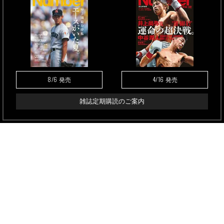
8/6
4/16
発売
発売
雑誌定期購読のご案内