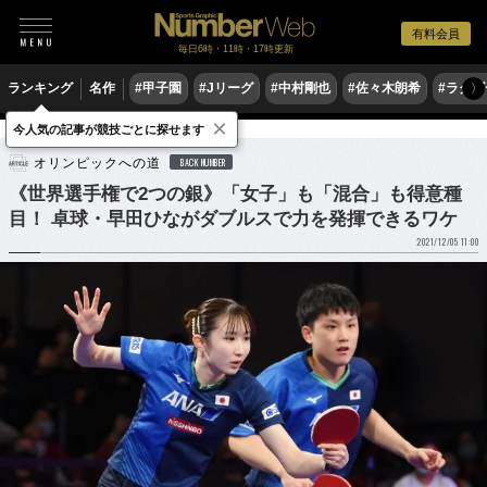
有料会員
毎日6時・11時・17時更新
ランキング
名作
#甲子園
#Jリーグ
#中村剛也
#佐々木朗希
#ラグ
〉
×
今人気の記事が競技ごとに探せます
卓球
卓球日本代表
オリンピックへの道
BACK NUMBER
《世界選手権で2つの銀》「女子」も「混合」も得意種
目！ 卓球・早田ひながダブルスで力を発揮できるワケ
2021/12/05 11:00