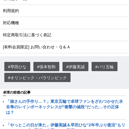
利用規約
対応機種
特定商取引法に基づく表記
[有料会員限定] お問い合わせ・Ｑ＆Ａ
#早田ひな
#張本智和
#伊藤美誠
#パリ五輪
#オリンピック・パラリンピック
卓球の前後の記事
「娘さんの手作り…？」東京五輪で卓球ファンをざわつかせた水
谷隼のレインボーネックレスが“衝撃の値段”だった…その正体
は？
「やっとこの日が来た」伊藤美誠＆早田ひな“2年半ぶり復活”もリ