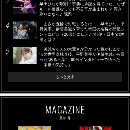
早田ひなが釈明「事前に承認を得ていた」なぜ
ルール違反なしでも不公平が生まれた？ 浮き
彫りになった課題
「まさか五輪で対戦するとは…」早田ひな、平
野美宇、伊藤美誠を育てた韓国の名将が新星シ
ン・ユビン（20歳）に伝えた“打倒・日本”の対
策とは？
「美誠ちゃんの大変さが分かった気がします」
涙の世界卓球直後、平野美宇が伊藤美誠から貰
った“ある言葉”…60分インタビューで語った
「本当の気持ち」
もっと見る
MAGAZINE
最新号