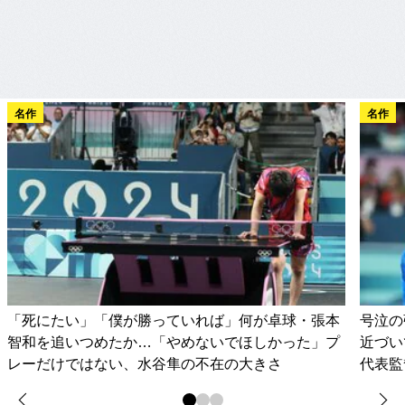
名作
名作
「死にたい」「僕が勝っていれば」何が卓球・張本
号泣の
智和を追いつめたか…「やめないでほしかった」プ
近づい
レーだけではない、水谷隼の不在の大きさ
代表監