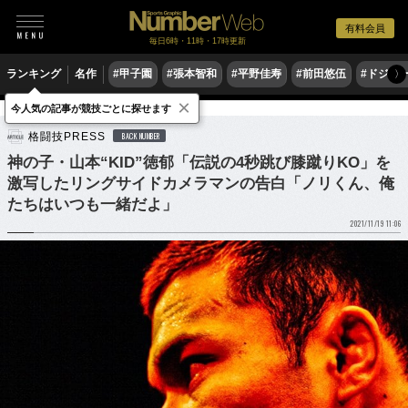
有料会員
毎日6時・11時・17時更新
ランキング
名作
#甲子園
#張本智和
#平野佳寿
#前田悠伍
#ドジャ
〉
×
今人気の記事が競技ごとに探せます
格闘技
その他
格闘技PRESS
BACK NUMBER
神の子・山本“KID”徳郁「伝説の4秒跳び膝蹴りKO」を
激写したリングサイドカメラマンの告白「ノリくん、俺
たちはいつも一緒だよ」
2021/11/19 11:06