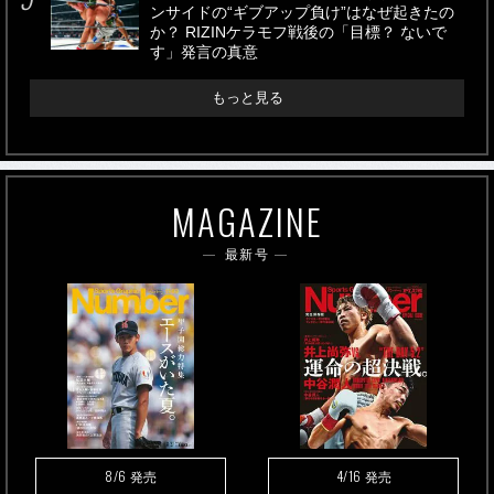
ンサイドの“ギブアップ負け”はなぜ起きたの
か？ RIZINケラモフ戦後の「目標？ ないで
す」発言の真意
もっと見る
MAGAZINE
最新号
8/6
4/16
発売
発売