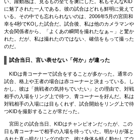
い、躍動感は、見るもの全てを虜にした。私もそんなKID
に魅了された一人である。彼の試合はどれも鮮明に覚えて
いる。その中でも忘れられないのは、2006年5月の宮田和
幸を4秒でKOした試合だ。試合後、私は他のカメラマンや
大会関係者から、「よくあの瞬間を撮れたなぁ～」と驚か
れた。だが、私は撮れたのではない、確信をもって撮った
のだ。
試合当日、言い表せない「何か」が違った
KIDは青コーナーで試合をすることが多かった。通常の
試合、格上や王者の場合は赤コーナーと決まっている。し
かし、彼は「挑戦者の気持ちでいたい」との理由で、対戦
相手の入場をリング上で待つ、青コーナーを好んだ。私は
対戦相手の入場には目もくれず、試合開始をリング上で待
つKIDを撮影することが常だった。
宮田との試合当日、KIDはチャンピオンだったが、この
日も青コーナーで相手の入場を待っていた。明かりが落と
された真っ暗なリングの中で、彼は身体を軽く動かしてウ