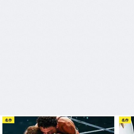
名作
名作