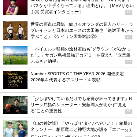
バスケが上手くなっている」理由とは。［MVVりらい
ぶ賞 受賞者インタビュー］
PR
世界の頂点に君臨し続けるオランダの超人ハリー・ラ
ブレイセンと日本のエースの太田海也「絶対王者から
学ぶこと」《ケイリン国際対談②》
PR
「バイエルン移籍の逸材輩出も“グラウンドがなかっ
た”…」サガン鳥栖最強アカデミーを変えた『企業版
ふるさと納税』
PR
Number SPORTS OF THE YEAR 2026 開催決定！
2026年を代表するアスリートを表彰
「少しぼやけているだけでも感覚が狂ってきます」B
リーグ屈指のシューター・安藤周人が明かす“見え
る”ことの重要性
PR
《山の神対談》「やっぱり“タイパ”がいい！」箱根の
名ランナー、柏原竜二と神野大地が語る「エアー
サ
®
ロンパス
」×コンディショニング術