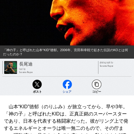
「神の子」と呼ばれた山本“KID”徳郁。2006年、宮田和幸戦で起きた伝説のKOとは何
だったのか？
photograph by
長尾迪
Susumu Nagao
text by
Susumu Nagao
ポスト
シェア
コピー
山本“KID”徳郁（のりふみ）が旅立ってから、早や3年。
「神の子」と呼ばれたKIDは、正真正銘のスーパースター
であり、日本を代表する格闘家だった。彼がリング上で発
するエネルギーとオーラは唯一無二のもので、その佇ま