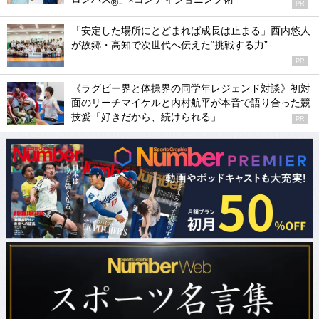
®
PR
「安定した場所にとどまれば成長は止まる」西内悠人
が故郷・高知で次世代へ伝えた“挑戦する力”
PR
《ラグビー界と体操界の同学年レジェンド対談》初対
面のリーチマイケルと内村航平が本音で語り合った競
技愛「好きだから、続けられる」
PR