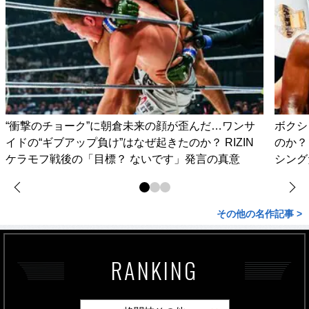
“衝撃のチョーク”に朝倉未来の顔が歪んだ…ワンサ
ボクシ
イドの“ギブアップ負け”はなぜ起きたのか？ RIZIN
のか？
ケラモフ戦後の「目標？ ないです」発言の真意
シング
その他の名作記事 >
RANKING