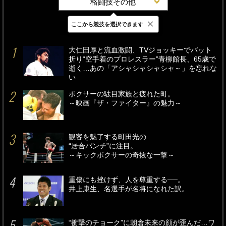
格闘技その他
×
ここから競技を選択できます
最新
24時間
週間
大仁田厚と流血激闘、TVジョッキーでバット
折り“空手着のプロレスラー”青柳館長、65歳で
逝く…あの「アシャシャシャシャ～」を忘れな
い
ボクサーの駄目家族と疲れた町。
～映画『ザ・ファイター』の魅力～
観客を魅了する町田光の
“居合パンチ”に注目。
～キックボクサーの奇抜な一撃～
重傷にも挫けず、人を尊重する──。
井上康生、名選手が名将になれた訳。
“衝撃のチョーク”に朝倉未来の顔が歪んだ…ワ