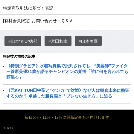
特定商取引法に基づく表記
[有料会員限定] お問い合わせ・Ｑ＆Ａ
#山本“KID”徳郁
#宮田和幸
#山本美憂
格闘技の前後の記事
《特別グラビア》水着写真集で批判されても…“美容師”ファイタ
ー菅原美優21歳が語るチャンピオンの覚悟「誰に何を言われても
頑張る」
《元KAT-TUN田中聖と“ケンカ”で対戦》なぜ人は朝倉未来に熱狂
するのか？ 卓越した勝負脳と「ブレない生き方」に迫る
毎日6時・11時・17時に最新記事をお届けします
FOLLOW US