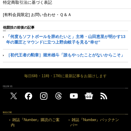
特定商取引法に基づく表記
[有料会員限定] お問い合わせ・Ｑ＆Ａ
他競技の前後の記事
「何度もソフトボールを辞めたいと」主将・山田恵里が明かす13
年の重圧とマウンドに立つ上野由岐子を見る“幸せ”
［初代王者の勲章］堀米雄斗「誰もやったことがないからこそ」
毎日6時・11時・17時に最新記事をお届けします
FOLLOW US
MAGAZINE
雑誌『Number』購読のご案
雑誌『Number』バックナン
内
バー