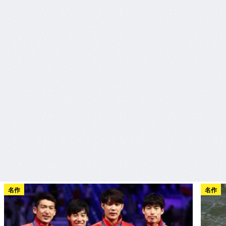
名作
名作