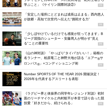
学ぶこと」《ケイリン国際対談②》
PR
「安定した場所にとどまれば成長は止まる」西内悠人
が故郷・高知で次世代へ伝えた“挑戦する力”
PR
「少しぼやけているだけでも感覚が狂ってきます」B
リーグ屈指のシューター・安藤周人が明かす“見え
る”ことの重要性
PR
《山の神対談》「やっぱり“タイパ”がいい！」箱根の
名ランナー、柏原竜二と神野大地が語る「エアー
サ
®
ロンパス
」×コンディショニング術
®
PR
Number SPORTS OF THE YEAR 2026 開催決定！
2026年を代表するアスリートを表彰
《ラグビー界と体操界の同学年レジェンド対談》初対
面のリーチマイケルと内村航平が本音で語り合った競
技愛「好きだから、続けられる」
PR