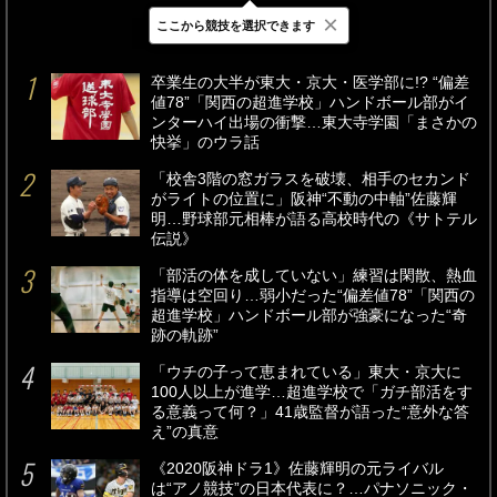
×
ここから競技を選択できます
最新
24時間
週間
卒業生の大半が東大・京大・医学部に!? “偏差
値78”「関西の超進学校」ハンドボール部がイ
ンターハイ出場の衝撃…東大寺学園「まさかの
快挙」のウラ話
「校舎3階の窓ガラスを破壊、相手のセカンド
がライトの位置に」阪神“不動の中軸”佐藤輝
明…野球部元相棒が語る高校時代の《サトテル
伝説》
「部活の体を成していない」練習は閑散、熱血
指導は空回り…弱小だった“偏差値78”「関西の
超進学校」ハンドボール部が強豪になった“奇
跡の軌跡”
「ウチの子って恵まれている」東大・京大に
100人以上が進学…超進学校で「ガチ部活をす
る意義って何？」41歳監督が語った“意外な答
え”の真意
《2020阪神ドラ1》佐藤輝明の元ライバル
は“アノ競技”の日本代表に？…パナソニック・