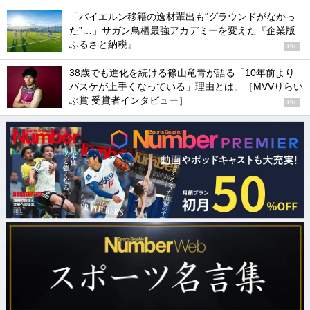
「バイエルン移籍の逸材輩出も“グラウンドがなかっ
た”…」サガン鳥栖最強アカデミーを変えた『企業版
ふるさと納税』
PR
38歳でも進化を続ける篠山竜青が語る「10年前より
バスケが上手くなっている」理由とは。［MVVりらい
ぶ賞 受賞者インタビュー］
PR