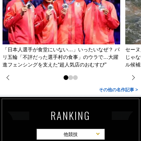
「日本人選手が食堂にいない…」いったいなぜ？ パ
セーヌ
リ五輪「不評だった選手村の食事」のウラで…大躍
じゃな
進フェンシングを支えた“超人気店のおむすび”
ル候補
その他の名作記事 >
RANKING
他競技