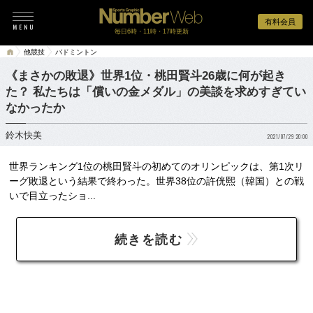
有料会員
毎日6時・11時・17時更新
他競技
バドミントン
《まさかの敗退》世界1位・桃田賢斗26歳に何が起き
た？ 私たちは「償いの金メダル」の美談を求めすぎてい
なかったか
鈴木快美
2021/07/29 20:00
世界ランキング1位の桃田賢斗の初めてのオリンピックは、第1次リ
ーグ敗退という結果で終わった。世界38位の許侊熙（韓国）との戦
いで目立ったショ...
続きを読む