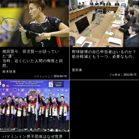
桃田賢斗、田児賢一が語ってい
野球賭博の自己申告者はいるのか？
た“運”。
処分軽減ともう一つ、必要なもの。
当時、近くにいた人間の悔恨と回
想。
鷲田康
鈴木快美
2016/04/15
プロ野球
2016/04/18
バドミントン
バドミントン男子団体はなぜ世界