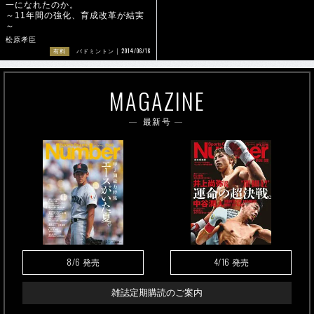
一になれたのか。
～11年間の強化、育成改革が結実
～
松原孝臣
2014/06/16
有料
バドミントン
MAGAZINE
最新号
8/6
4/16
発売
発売
雑誌定期購読のご案内