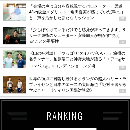
「会場の声は自分を客観視するバロメーター」柔道
48kg級金メダリスト・角田夏実が感じていた声の力
と、声を活かした新たなミッション
PR
「少しぼやけているだけでも感覚が狂ってきます」B
リーグ屈指のシューター・安藤周人が明かす“見え
る”ことの重要性
PR
《山の神対談》「やっぱり“タイパ”がいい！」箱根の
名ランナー、柏原竜二と神野大地が語る「エアー
サ
®
ロンパス
」×コンディショニング術
®
PR
世界の頂点に君臨し続けるオランダの超人ハリー・ラ
ブレイセンと日本のエースの太田海也「絶対王者から
学ぶこと」《ケイリン国際対談②》
PR
RANKING