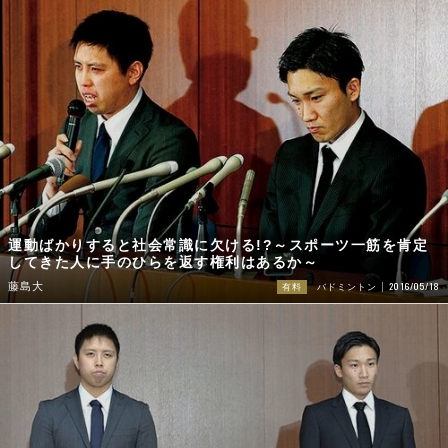
運動ばかりすると社会常識に欠ける!?～スポーツ一筋を肯定
してきた人に手のひらを返す権利はあるか～
2016/05/18
藤島大
有料
バドミントン