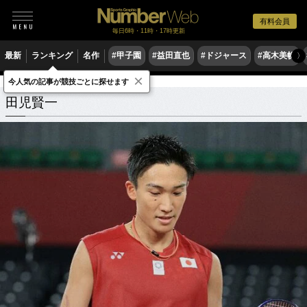
有料会員
毎日6時・11時・17時更新
最新
ランキング
名作
#甲子園
#益田直也
#ドジャース
#高木美帆
〉
×
今人気の記事が競技ごとに探せます
田児賢一
関連記事
田児賢一