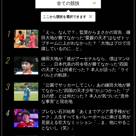
全ての競技
×
ここから競技を選択できます
最新
24時間
週間
「えっ、なんで？」監督からまさかの宣告…鎌
田大地が勝てなかった“愛媛の天才”はなぜトッ
プチームに上がれなかった？「大地はプロで活
躍しているのに…と」
鎌田大地が「彼がアーセナルなら、僕はマンU
に…」日本代表の司令塔が勝てなかった“四国
の天才”とは何者だった？ 本人が語った「ライ
バルとの軌跡」
「公園でサッカーしてこい」あの鎌田大地が勝
てなかった“四国の天才少年”がぶつかった「プ
ロの壁」とは何だった？ 本人が気づいた“意外
な事実”と現在地
ブレない石川祐希「あくまでアジア選手権がピ
ーク」人生すべてをバレーボールに捧げる男が
見据える壮大なミッション「…ま、他にやるこ
とないし（笑）」