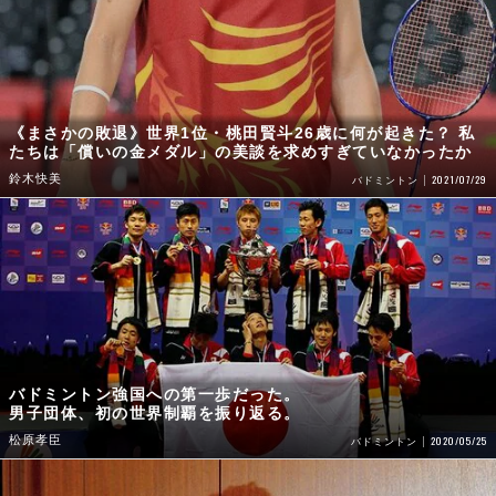
《まさかの敗退》世界1位・桃田賢斗26歳に何が起きた？ 私
たちは「償いの金メダル」の美談を求めすぎていなかったか
鈴木快美
2021/07/29
バドミントン
バドミントン強国への第一歩だった。
男子団体、初の世界制覇を振り返る。
松原孝臣
2020/05/25
バドミントン