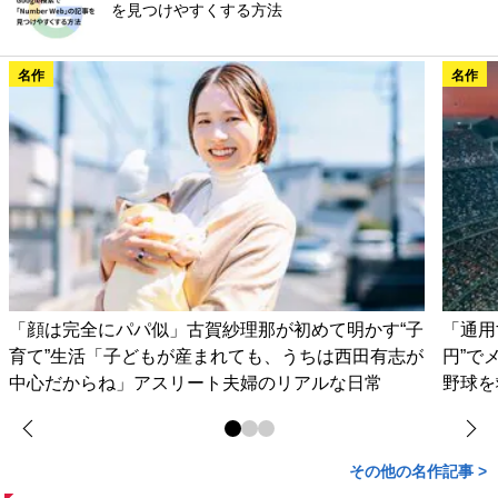
を見つけやすくする方法
名作
名作
「顔は完全にパパ似」古賀紗理那が初めて明かす“子
「通用
育て”生活「子どもが産まれても、うちは西田有志が
円”で
中心だからね」アスリート夫婦のリアルな日常
野球を
その他の名作記事 >