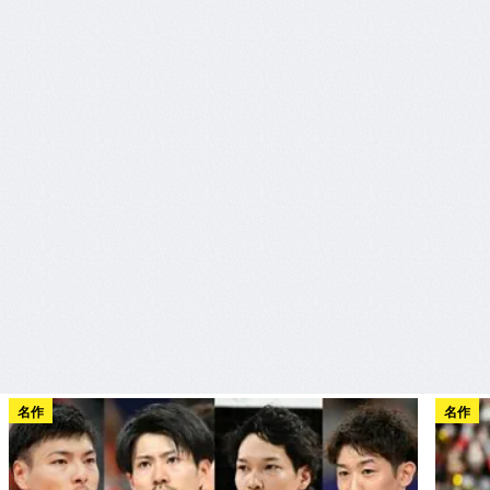
名作
名作