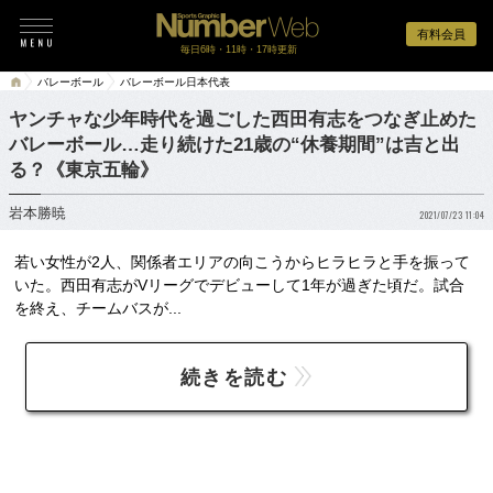
有料会員
毎日6時・11時・17時更新
バレーボール
バレーボール日本代表
ヤンチャな少年時代を過ごした西田有志をつなぎ止めた
バレーボール…走り続けた21歳の“休養期間”は吉と出
る？《東京五輪》
岩本勝暁
2021/07/23 11:04
若い女性が2人、関係者エリアの向こうからヒラヒラと手を振って
いた。西田有志がVリーグでデビューして1年が過ぎた頃だ。試合
を終え、チームバスが...
続きを読む