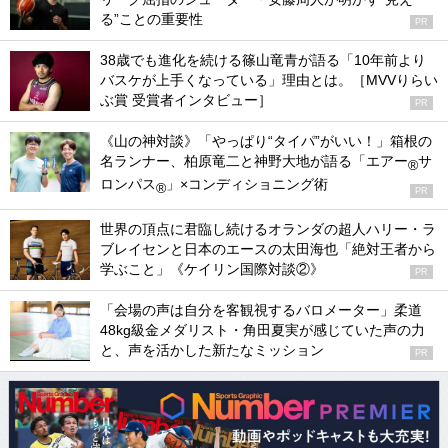
る”ことの重要性
PR
38歳でも進化を続ける篠山竜青が語る「10年前より
バスケが上手くなっている」理由とは。［MVVりらい
ぶ賞 受賞者インタビュー］
PR
《山の神対談》「やっぱり“タイパ”がいい！」箱根の
名ランナー、柏原竜二と神野大地が語る「エアー
サ
®
ロンパス
」×コンディショニング術
®
PR
世界の頂点に君臨し続けるオランダの超人ハリー・ラ
ブレイセンと日本のエースの太田海也「絶対王者から
学ぶこと」《ケイリン国際対談②》
PR
「会場の声は自分を客観視するバロメーター」柔道
48kg級金メダリスト・角田夏実が感じていた声の力
と、声を活かした新たなミッション
PR