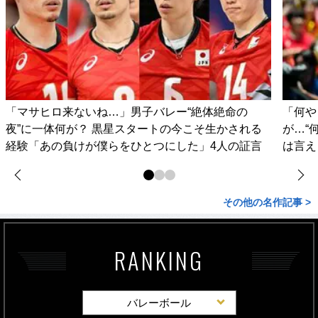
「マサヒロ来ないね…」男子バレー“絶体絶命の
「何や
夜”に一体何が？ 黒星スタートの今こそ生かされる
が…“
経験「あの負けが僕らをひとつにした」4人の証言
は言え
その他の名作記事 >
RANKING
バレーボール