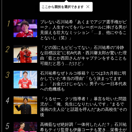
×
ここから競技を選択できます
最新
24時間
週間
ブレない石川祐希「あくまでアジア選手権がピ
ーク」人生すべてをバレーボールに捧げる男が
見据える壮大なミッション「…ま、他にやるこ
とないし（笑）」
「どの国にもビビってない」石川祐希の“冷静
な目標設定”に初A代表・西川馨太郎が驚いた理
由「藍とか西田さんがキャプテンをすることも
可能だと思う…だけど」
石川祐希なぜトルコ移籍？ じつは3カ月前に明
かしていた“本当の理由”「もう決まってます
よ」「お金だけじゃない」男子バレー日本代表
への危機感も
「うるせー、クソ指導者！」暴言を吐いた問題
児が…「俺、先生になりたいんです」“まるで
漫画の主人公”と話題を呼んだ“あの高校生”その
後
高橋藍なぜ絶好調「一体何したんだ？」石川祐
希もティリ監督も伊藤コーチも驚き…栄養士が