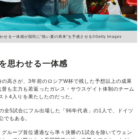
る一体感が国民に“熱い夏の再来”を予感させる©Getty Images
ドを思わせる一体感
の高さが、3年前のロシアW杯で残した予想以上の成果
監督も主力も若返ったガレス・サウスゲイト体制のチーム
ベスト4入りを果たしたのだった。
全5試合にフル出場した「96年代表」の1人で、ドイツ
公でもある。
、グループ首位通過なら準々決勝の1試合を除いてウェン