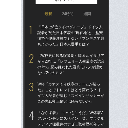
最新
24時間
週間
「日本は8位タイのグループ」ドイツ人
涙
記者が見た日本代表の“現在地”と、堂安
「
律でも伊藤洋輝でもない「ブンデスで最
→
もよかった」日本人選手とは？
き
〈W杯史に残る誤審劇〉韓国vsイタリア
「
から20年…「レフェリー人生最高の試合
記者
の1つ」忌み嫌われた審判モレノが認め
律
ない“2つのミス”
も
W杯「カオスより秩序のチームが勝っ
“ア
た」ことでトレンドはどう変わる？ ド
ダ
イツ人記者が読む「スペインサッカーが
度目
この先10年正解とは限らないが」
け
「ならず者」「いつもこうだ」W杯準V
W
アルゼンチンにスペイン、英、ブラジル
な
メディア猛批判のナゼ…取材歴40年ライ
ス