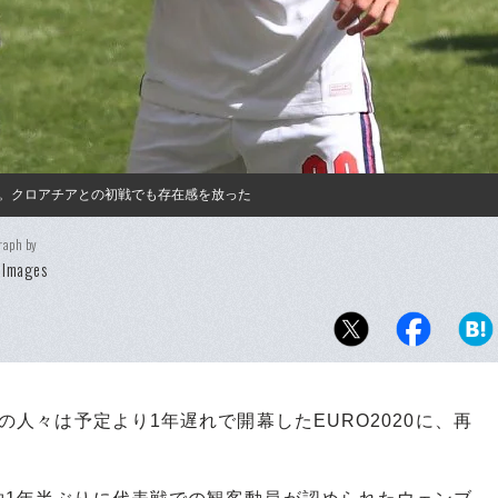
。クロアチアとの初戦でも存在感を放った
raph by
 Images
ドの人々は予定より1年遅れで開幕したEURO2020に、再