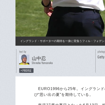
イングランド・サポーターの期待を一身に背負うフィル・フォデン
text by
photog
Getty
山中忍
Shinobu Yamanaka
PROFILE
EURO1996から25年。イングラン
び“思い出の夏”を期待している。