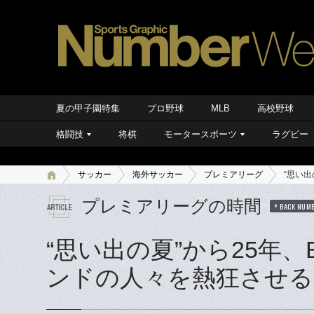
夏の甲子園特集
プロ野球
MLB
高校野球
格闘技
将棋
モータースポーツ
ラグビー
サッカー
海外サッカー
プレミアリーグ
“思い
プレミアリーグの時間
BACK NUM
“思い出の夏”から25年
ンドの人々を熱狂させる