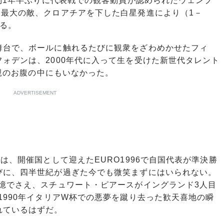
約1年半ぶりに代表戦での観客動員が認められたウェンブ
D最大の敵、クロアチアを下した白星発進により（1－
る。
台で、ボールに触れるたびに観衆をざわめかせたフィ
ォデンは、2000年代に入って生を受けた新世代タレント
母親のお腹の中にもいなかった。
ADVERTISEMENT
は、開催国として迎えたEURO1996で自国代表が準決勝
びに、四半世紀が過ぎた今でも微笑まずにはいられない。
憶でさえ、スチュワート・ピアースがイングランド3人目
1990年イタリアW杯での悪夢を蹴り去った歓天喜地の瞬
れているはずだ。