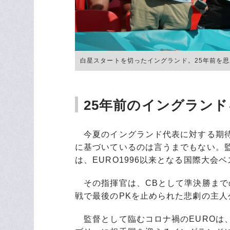
白星スタートを切ったイングランド。25年前を思わせ
25年前のイングラン
今夏のイングランド代表に対する期待
に基づいているのは言うまでもない。
は、EURO1996以来となる国際大会
その指揮官は、CBとして準決勝までの
戦で最後のPKを止められた悲劇の主人
監督として臨むコロナ禍のEUROは