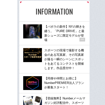
INFORMATION
【バボラの新作】NYの輝きを
纏う。「PURE DRIVE」と最
新シューズに限定モデルが登
場
PR
スポーツの現場で撮影する機
会のある写真家、その写真家
が撮る一瞬のシーンにスポッ
トをあてるコンテストを開催
します。作品受付中！
【同僚や仲間とお得に】
NumberPREMIER法人プラン
が募集スタート！
【登録無料】Numberメールマ
ガジン好評配信中。スポーツ