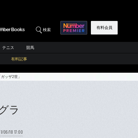
有料会員
検索
テニス
競馬
有料記事
「ガッザ2世」
ングラ
1/06/18 17:00