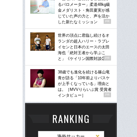
るバロメーター」柔道48kg級
金メダリスト・角田夏実が感
じていた声の力と、声を活か
した新たなミッション
PR
世界の頂点に君臨し続けるオ
ランダの超人ハリー・ラブレ
イセンと日本のエースの太田
海也「絶対王者から学ぶこ
と」《ケイリン国際対談②》
PR
38歳でも進化を続ける篠山竜
青が語る「10年前よりバスケ
が上手くなっている」理由と
は。［MVVりらいぶ賞 受賞者
インタビュー］
PR
RANKING
海外サッカー