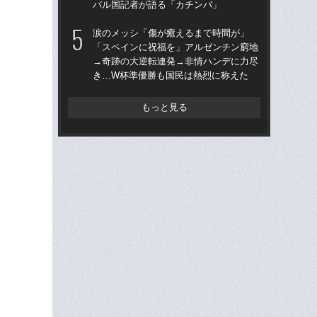
バル国記者が語る「カチンバ」
い
た
涙のメッシ「傷が癒えるまで時間が」
「スペインに祝福を」アルゼンチン窮地
「
→奇跡の大逆転連発→非情ハンデに力尽
ア
き…W杯準優勝も国民は熱烈に称えた
メデ
バ
もっと見る