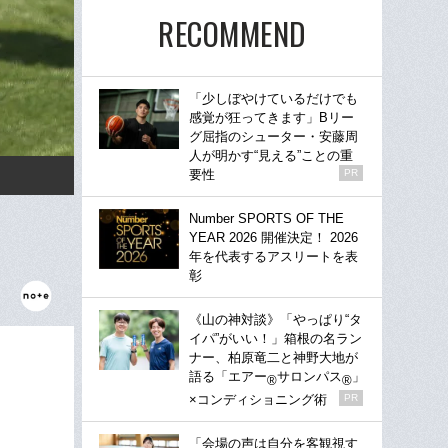
RECOMMEND
「少しぼやけているだけでも
感覚が狂ってきます」Bリー
グ屈指のシューター・安藤周
人が明かす“見える”ことの重
要性
PR
Number SPORTS OF THE
YEAR 2026 開催決定！ 2026
年を代表するアスリートを表
彰
《山の神対談》「やっぱり“タ
イパ”がいい！」箱根の名ラン
ナー、柏原竜二と神野大地が
語る「エアー
サロンパス
」
®
®
×コンディショニング術
PR
「会場の声は自分を客観視す