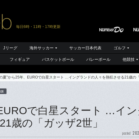
毎日6時・11時・17時更新
Jリーグ
海外サッカー
サッカー日本代表
ゴルフ
フィギュア
バスケットボール
バレーボール
他競技
出の夏”から25年、EUROで白星スタート …イングランドの人々を熱狂させる21歳の
BER
、EUROで白星スタート …イ
21歳の「ガッザ2世」
202
posted