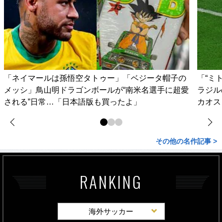
「ネイマールは孫悟空タトゥー」「ベジータ帽子の
「“ミ
メッシ」鳥山明ドラゴンボールが“南米名選手に超愛
ラジル
される”日常…「日本語版も買ったよ」
カオス
その他の名作記事 >
RANKING
海外サッカー