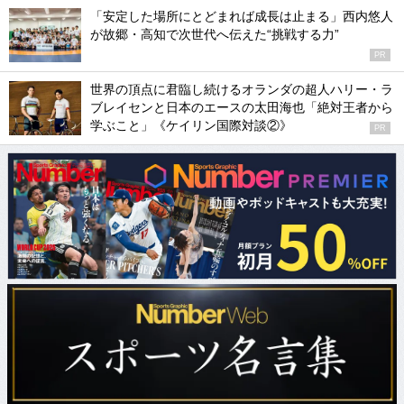
「安定した場所にとどまれば成長は止まる」西内悠人
が故郷・高知で次世代へ伝えた“挑戦する力”
PR
世界の頂点に君臨し続けるオランダの超人ハリー・ラ
ブレイセンと日本のエースの太田海也「絶対王者から
学ぶこと」《ケイリン国際対談②》
PR