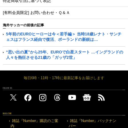
特定商取引法に基づく表記
[有料会員限定] お問い合わせ・Ｑ＆Ａ
海外サッカーの前後の記事
5年前のEUROヒーローは今＜若手編＞ 当時18歳レナト・サンチ
ェスはフランス経由で復活、ポーランドの新鋭は…
“思い出の夏”から25年、EUROで白星スタート …イングランドの
人々を熱狂させる21歳の「ガッザ2世」
毎日6時・11時・17時に最新記事をお届けします
FOLLOW US
MAGAZINE
雑誌『Number』購読のご案
雑誌『Number』バックナン
内
バー