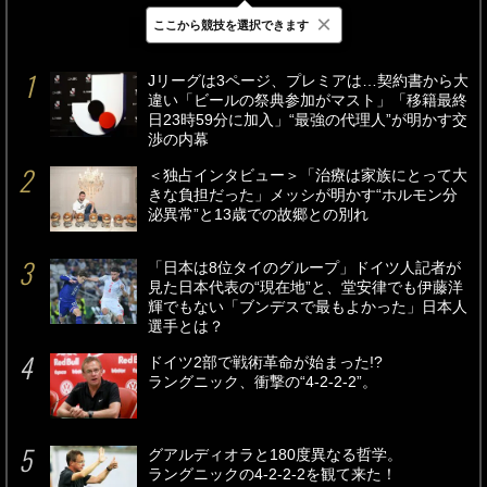
×
ここから競技を選択できます
最新
24時間
週間
Jリーグは3ページ、プレミアは…契約書から大
違い「ビールの祭典参加がマスト」「移籍最終
日23時59分に加入」“最強の代理人”が明かす交
渉の内幕
＜独占インタビュー＞「治療は家族にとって大
きな負担だった」メッシが明かす“ホルモン分
泌異常”と13歳での故郷との別れ
「日本は8位タイのグループ」ドイツ人記者が
見た日本代表の“現在地”と、堂安律でも伊藤洋
輝でもない「ブンデスで最もよかった」日本人
選手とは？
ドイツ2部で戦術革命が始まった!?
ラングニック、衝撃の“4-2-2-2”。
グアルディオラと180度異なる哲学。
ラングニックの4-2-2-2を観て来た！