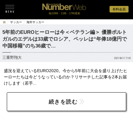
有料会員
毎日6時・11時・17時更新
サッカー
海外サッカー
5年前のEUROヒーローは今＜ベテラン編＞ 優勝ポルト
ガルのエデルは33歳でロシア、ペッレは“年俸18億円で
中国移籍”のち36歳で…
三重野翔大
2021/06/17 17:05
盛況を迎えているEURO2020。今から5年前に大会を盛り上げたヒ
ーローたちは今どうなっているのか？リサーチした記事を2本お届
けします（若手...
続きを読む