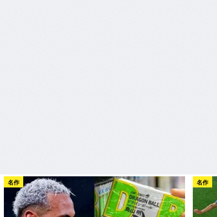
名作
名作