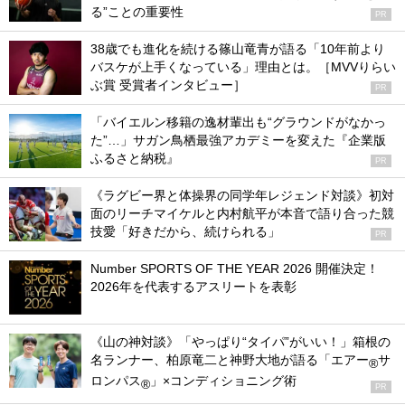
る”ことの重要性
PR
38歳でも進化を続ける篠山竜青が語る「10年前より
バスケが上手くなっている」理由とは。［MVVりらい
ぶ賞 受賞者インタビュー］
PR
「バイエルン移籍の逸材輩出も“グラウンドがなかっ
た”…」サガン鳥栖最強アカデミーを変えた『企業版
ふるさと納税』
PR
《ラグビー界と体操界の同学年レジェンド対談》初対
面のリーチマイケルと内村航平が本音で語り合った競
技愛「好きだから、続けられる」
PR
Number SPORTS OF THE YEAR 2026 開催決定！
2026年を代表するアスリートを表彰
《山の神対談》「やっぱり“タイパ”がいい！」箱根の
名ランナー、柏原竜二と神野大地が語る「エアー
サ
®
ロンパス
」×コンディショニング術
®
PR