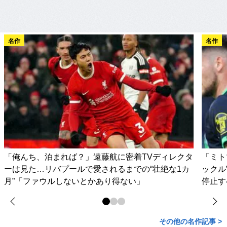
名作
名作
「俺んち、泊まれば？」遠藤航に密着TVディレクタ
「ミト
ーは見た…リバプールで愛されるまでの“壮絶な1カ
ックル
月”「ファウルしないとかあり得ない」
停止す
その他の名作記事 >