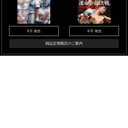
8/6
4/16
発売
発売
雑誌定期購読のご案内