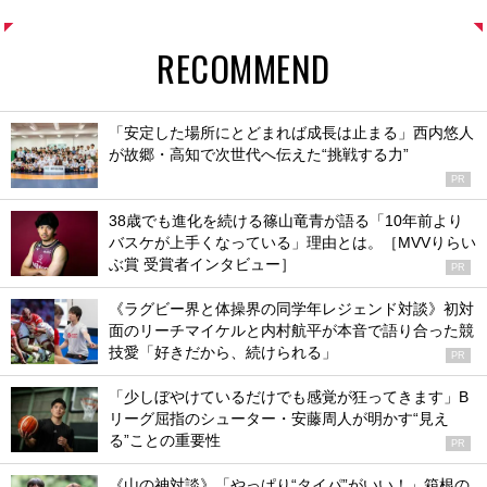
RECOMMEND
「安定した場所にとどまれば成長は止まる」西内悠人
が故郷・高知で次世代へ伝えた“挑戦する力”
PR
38歳でも進化を続ける篠山竜青が語る「10年前より
バスケが上手くなっている」理由とは。［MVVりらい
ぶ賞 受賞者インタビュー］
PR
《ラグビー界と体操界の同学年レジェンド対談》初対
面のリーチマイケルと内村航平が本音で語り合った競
技愛「好きだから、続けられる」
PR
「少しぼやけているだけでも感覚が狂ってきます」B
リーグ屈指のシューター・安藤周人が明かす“見え
る”ことの重要性
PR
《山の神対談》「やっぱり“タイパ”がいい！」箱根の