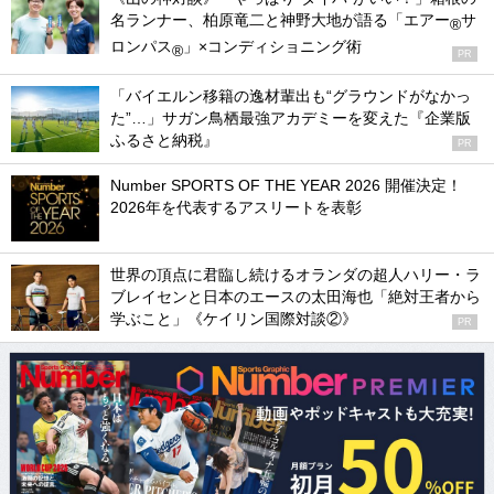
名ランナー、柏原竜二と神野大地が語る「エアー
サ
®
ロンパス
」×コンディショニング術
®
PR
「バイエルン移籍の逸材輩出も“グラウンドがなかっ
た”…」サガン鳥栖最強アカデミーを変えた『企業版
ふるさと納税』
PR
Number SPORTS OF THE YEAR 2026 開催決定！
2026年を代表するアスリートを表彰
世界の頂点に君臨し続けるオランダの超人ハリー・ラ
ブレイセンと日本のエースの太田海也「絶対王者から
学ぶこと」《ケイリン国際対談②》
PR