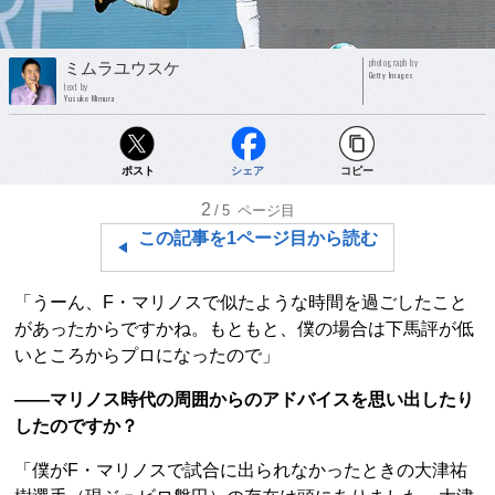
photograph by
ミムラユウスケ
Getty Images
text by
Yusuke Mimura
ポスト
シェア
コピー
2
/5
ページ目
この記事を1ページ目から読む
「うーん、F・マリノスで似たような時間を過ごしたこと
があったからですかね。もともと、僕の場合は下馬評が低
いところからプロになったので」
――マリノス時代の周囲からのアドバイスを思い出したり
したのですか？
「僕がF・マリノスで試合に出られなかったときの大津祐