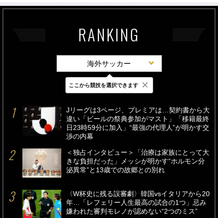
RANKING
海外サッカー
×
ここから競技を選択できます
最新
24時間
週間
Jリーグは3ページ、プレミアは…契約書から大
違い「ビールの祭典参加がマスト」「移籍最終
日23時59分に加入」“最強の代理人”が明かす交
渉の内幕
＜独占インタビュー＞「治療は家族にとって大
きな負担だった」メッシが明かす“ホルモン分
泌異常”と13歳での故郷との別れ
〈W杯史に残る誤審劇〉韓国vsイタリアから20
年…「レフェリー人生最高の試合の1つ」忌み
嫌われた審判モレノが認めない“2つのミス”