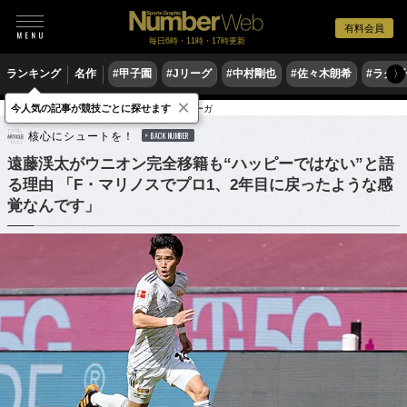
有料会員
毎日6時・11時・17時更新
ランキング
名作
#甲子園
#Jリーグ
#中村剛也
#佐々木朗希
#ラグ
〉
×
今人気の記事が競技ごとに探せます
サッカー
海外サッカー
ブンデスリーガ
核心にシュートを！
BACK NUMBER
遠藤渓太がウニオン完全移籍も“ハッピーではない”と語
る理由 「F・マリノスでプロ1、2年目に戻ったような感
覚なんです」