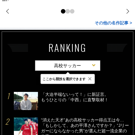
その他の名作記事 >
RANKING
高校サッカー
×
ここから競技を選択できます
最新
24時間
週間
「大迫半端ないって！」に新証言。
もうひとりの「中西」に直撃取材！
“消えた天才”あの高校サッカー得点王は今…
「もしかして、あの平澤さんですか？」“Jリー
ガーにならなかった男”が選んだ超一流企業の