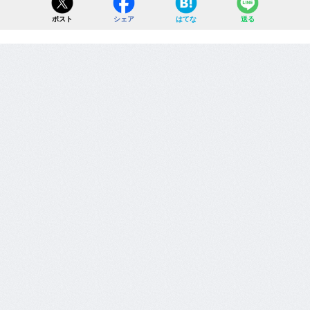
ポスト
シェア
はてな
送る