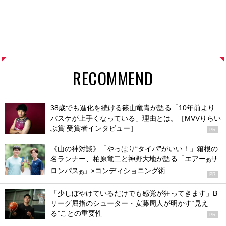
RECOMMEND
38歳でも進化を続ける篠山竜青が語る「10年前より
バスケが上手くなっている」理由とは。［MVVりらい
ぶ賞 受賞者インタビュー］
PR
《山の神対談》「やっぱり“タイパ”がいい！」箱根の
名ランナー、柏原竜二と神野大地が語る「エアー
サ
®
ロンパス
」×コンディショニング術
®
PR
「少しぼやけているだけでも感覚が狂ってきます」B
リーグ屈指のシューター・安藤周人が明かす“見え
る”ことの重要性
PR