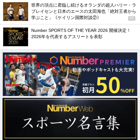
世界の頂点に君臨し続けるオランダの超人ハリー・ラ
ブレイセンと日本のエースの太田海也「絶対王者から
学ぶこと」《ケイリン国際対談②》
PR
Number SPORTS OF THE YEAR 2026 開催決定！
2026年を代表するアスリートを表彰