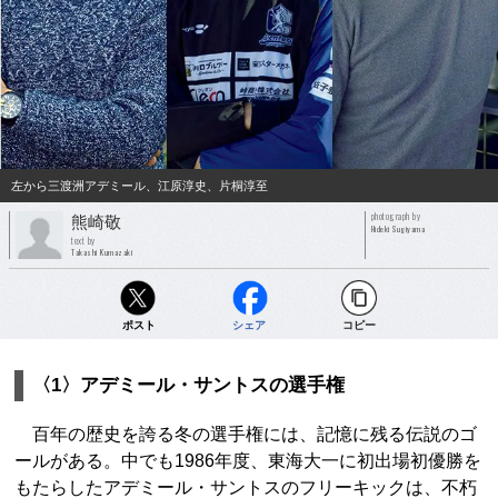
左から三渡洲アデミール、江原淳史、片桐淳至
photograph by
熊崎敬
Hideki Sugiyama
text by
Takashi Kumazaki
ポスト
シェア
コピー
〈1〉アデミール・サントスの選手権
百年の歴史を誇る冬の選手権には、記憶に残る伝説のゴ
ールがある。中でも1986年度、東海大一に初出場初優勝を
もたらしたアデミール・サントスのフリーキックは、不朽