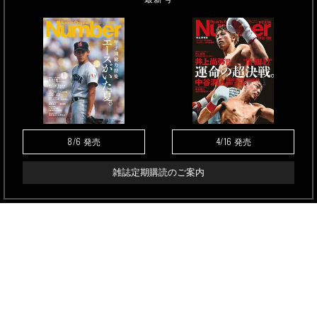
8/6
4/16
発売
発売
雑誌定期購読のご案内