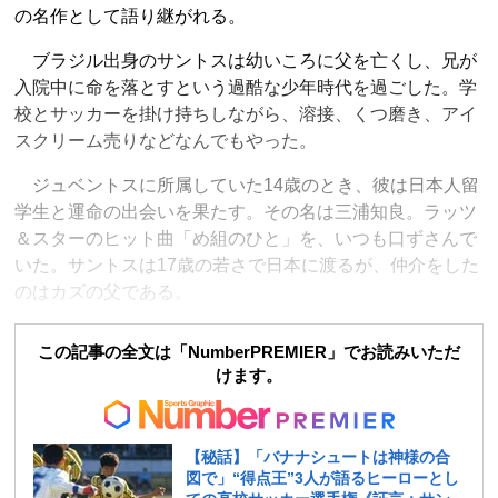
の名作として語り継がれる。
ブラジル出身のサントスは幼いころに父を亡くし、兄が
入院中に命を落とすという過酷な少年時代を過ごした。学
校とサッカーを掛け持ちしながら、溶接、くつ磨き、アイ
スクリーム売りなどなんでもやった。
ジュベントスに所属していた14歳のとき、彼は日本人留
学生と運命の出会いを果たす。その名は三浦知良。ラッツ
＆スターのヒット曲「め組のひと」を、いつも口ずさんで
いた。サントスは17歳の若さで日本に渡るが、仲介をした
のはカズの父である。
この記事の全文は「NumberPREMIER」でお読みいただ
けます。
【秘話】「バナナシュートは神様の合
図で」“得点王”3人が語るヒーローとし