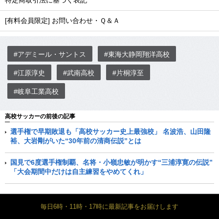
特定商取引法に基づく表記
[有料会員限定] お問い合わせ・Ｑ＆Ａ
#アデミール・サントス
#東海大静岡翔洋高校
#江原淳史
#武南高校
#片桐淳至
#岐阜工業高校
高校サッカーの前後の記事
選手権で早期敗退も「高校サッカー史上最強校」 名波浩、山田隆
裕、大岩剛がいた“30年前の清商伝説”とは
国見で6度選手権制覇、名将・小嶺忠敏が明かす“三浦淳寛の伝説”
「大会期間中だけは自主練習をやめてくれ」
毎日6時・11時・17時に最新記事をお届けします