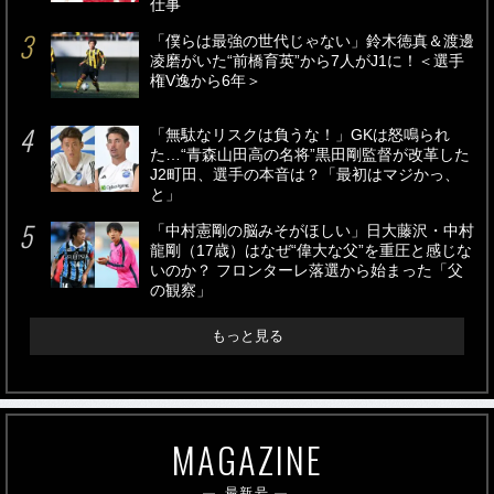
仕事
「僕らは最強の世代じゃない」鈴木徳真＆渡邊
凌磨がいた“前橋育英”から7人がJ1に！＜選手
権V逸から6年＞
「無駄なリスクは負うな！」GKは怒鳴られ
た…“青森山田高の名将”黒田剛監督が改革した
J2町田、選手の本音は？「最初はマジかっ、
と」
「中村憲剛の脳みそがほしい」日大藤沢・中村
龍剛（17歳）はなぜ“偉大な父”を重圧と感じな
いのか？ フロンターレ落選から始まった「父
の観察」
もっと見る
MAGAZINE
最新号