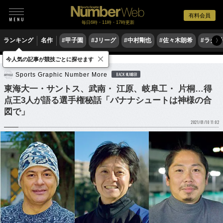
有料会員
毎日6時・11時・17時更新
ランキング
名作
#甲子園
#Jリーグ
#中村剛也
#佐々木朗希
#ラグ
〉
×
今人気の記事が競技ごとに探せます
サッカー
高校サッカー
Sports Graphic Number More
BACK NUMBER
東海大一・サントス、武南・ 江原、岐阜工・ 片桐…得
点王3人が語る選手権秘話「バナナシュートは神様の合
図で」
2021/01/10 11:02