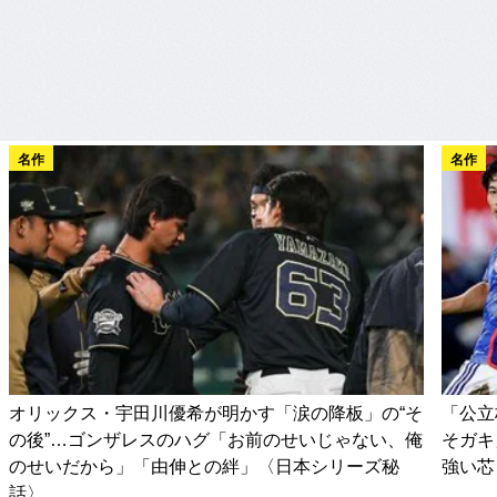
名作
名作
オリックス・宇田川優希が明かす「涙の降板」の“そ
「公立
の後”…ゴンザレスのハグ「お前のせいじゃない、俺
そガキ
のせいだから」「由伸との絆」〈日本シリーズ秘
強い芯
話〉