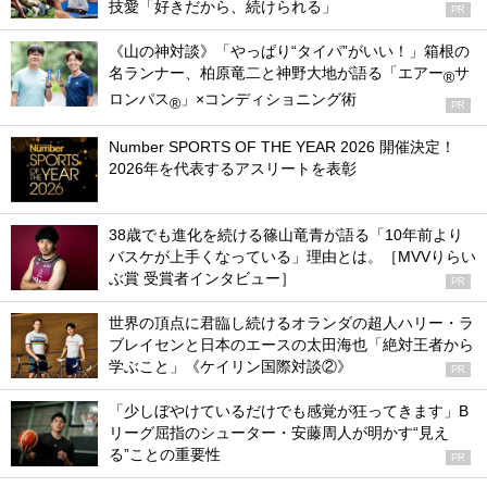
技愛「好きだから、続けられる」
PR
《山の神対談》「やっぱり“タイパ”がいい！」箱根の
名ランナー、柏原竜二と神野大地が語る「エアー
サ
®
ロンパス
」×コンディショニング術
®
PR
Number SPORTS OF THE YEAR 2026 開催決定！
2026年を代表するアスリートを表彰
38歳でも進化を続ける篠山竜青が語る「10年前より
バスケが上手くなっている」理由とは。［MVVりらい
ぶ賞 受賞者インタビュー］
PR
世界の頂点に君臨し続けるオランダの超人ハリー・ラ
ブレイセンと日本のエースの太田海也「絶対王者から
学ぶこと」《ケイリン国際対談②》
PR
「少しぼやけているだけでも感覚が狂ってきます」B
リーグ屈指のシューター・安藤周人が明かす“見え
る”ことの重要性
PR