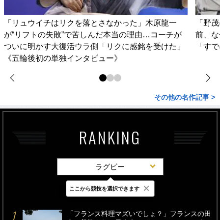
「リュウイチはリクを落とさなかった」木原龍一
「野茂
が“リフトの失敗”で苦しんだ本当の理由…コーチが
前、な
ついに明かす大復活ウラ側「リクに感銘を受けた」
「すで
《五輪後初の単独インタビュー》
その他の名作記事 >
RANKING
ラグビー
×
ここから競技を選択できます
最新
24時間
週間
「フランス料理マズいでしょ？」フランスの田