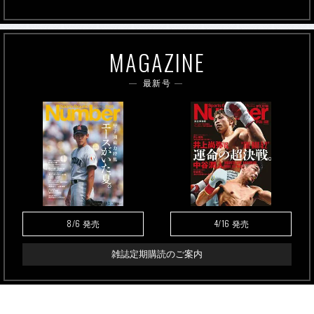
MAGAZINE
最新号
8/6
4/16
発売
発売
雑誌定期購読のご案内