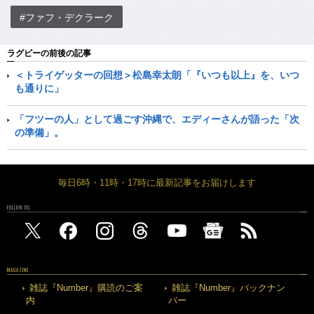
#ファフ・デクラーク
ラグビーの前後の記事
＜トライゲッターの回想＞松島幸太朗「『いつも以上』を、いつ
も通りに」
「フツーの人」として過ごす沖縄で、エディーさんが語った「次
の準備」。
毎日6時・11時・17時に最新記事をお届けします
FOLLOW US
MAGAZINE
雑誌『Number』購読のご案
雑誌『Number』バックナン
内
バー