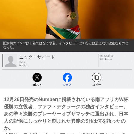
国旗柄のパンツは下着ではなく水着。インタビューは30分とは思えない濃密なものと
なった。
photograph by
ニック・サイード
Getty Images
text by
Nick Said
ポスト
シェア
コピー
12月26日発売のNumberに掲載されている南アフリカW杯
優勝の立役者、ファフ・デクラークの独占インタビュー。
あの準々決勝のプレーヤーオブザマッチに選出され、日本
人の記憶にしっかりと刻まれた異能のSHは何を語ったの
か。