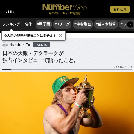
有料会員
毎日6時・11時・17時更新
ランキング
名作
#甲子園
#Jリーグ
#中村剛也
#佐々木朗希
#ラグ
〉
×
今人気の記事が競技ごとに探せます
ラグビー
Number Ex
BACK NUMBER
日本の天敵・デクラークが
独占インタビューで語ったこと。
2019/12/27 11:30