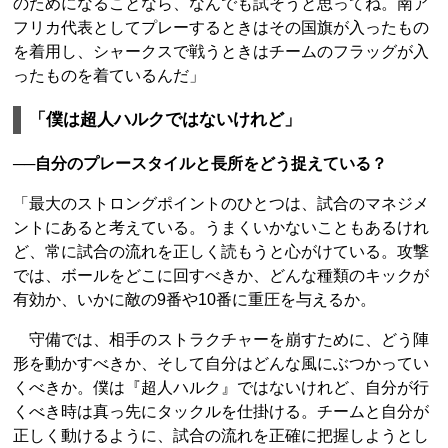
のためになることなら、なんでも試そうと思ってね。南ア
フリカ代表としてプレーするときはその国旗が入ったもの
を着用し、シャークスで戦うときはチームのフラッグが入
ったものを着ているんだ」
「僕は超人ハルクではないけれど」
──自分のプレースタイルと長所をどう捉えている？
「最大のストロングポイントのひとつは、試合のマネジメ
ントにあると考えている。うまくいかないこともあるけれ
ど、常に試合の流れを正しく読もうと心がけている。攻撃
では、ボールをどこに回すべきか、どんな種類のキックが
有効か、いかに敵の9番や10番に重圧を与えるか。
守備では、相手のストラクチャーを崩すために、どう陣
形を動かすべきか、そして自分はどんな風にぶつかってい
くべきか。僕は『超人ハルク』ではないけれど、自分が行
くべき時は真っ先にタックルを仕掛ける。チームと自分が
正しく動けるように、試合の流れを正確に把握しようとし