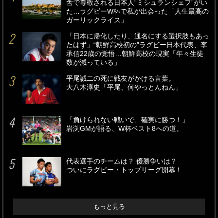
舎で尊敬される日本人“ミシュランシェフ”がい
た…ラグビーW杯で私が出会った「人生最高の
ガーリックライス」
「日本に帰化したり、通名にする選択肢もあっ
たはず」“朝鮮高校初の”ラグビー日本代表、李
承信22歳の覚悟…朝鮮高校の現実「年々生徒
数が減っている」
平尾誠二の死に戦友がかける言葉。
大八木淳史「平尾、何やっとんねん」
「負けられない戦いで、確実に勝つ！」
岩渕GMが語る、W杯ベスト8への道。
代表選手のチームは？ 優勝争いは？
ついにラグビー・トップリーグ開幕！
もっと見る