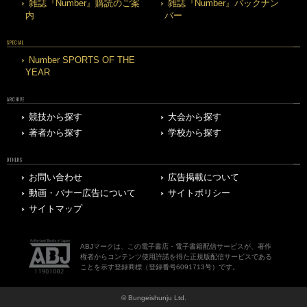
雑誌『Number』購読のご案
雑誌『Number』バックナン
内
バー
SPECIAL
Number SPORTS OF THE
YEAR
ARCHIVE
競技から探す
大会から探す
著者から探す
学校から探す
OTHERS
お問い合わせ
広告掲載について
動画・バナー広告について
サイトポリシー
サイトマップ
ABJマークは、この電子書店・電子書籍配信サービスが、著作
権者からコンテンツ使用許諾を得た正規版配信サービスである
ことを示す登録商標（登録番号6091713号）です。
© Bungeishunju Ltd.