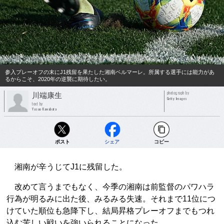
参入プレーオフの末にJ1残留を果たした湘南ベルマーレ。所属する選手には能力があ
るからこそ、2020年の逆襲に期待したい。
photograph by
川端康生
Getty Images
text by
Yasuo Kawabata
ポスト
シェア
コピー
湘南が辛うじてJ1に残留した。
改めて言うまでもなく、今季の湘南は前監督のパワハラ
行為が明るみに出た後、みるみる失速。それまで11位につ
けていた順位も急降下し、結局昇格プレーオフまでもつれ
込む苦しい戦いを強いられることになった。