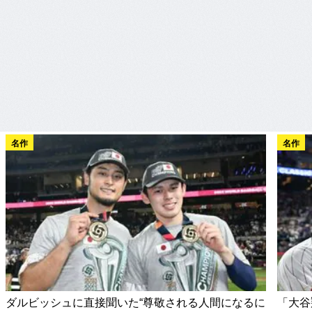
名作
名作
ダルビッシュに直接聞いた“尊敬される人間になるに
「大谷