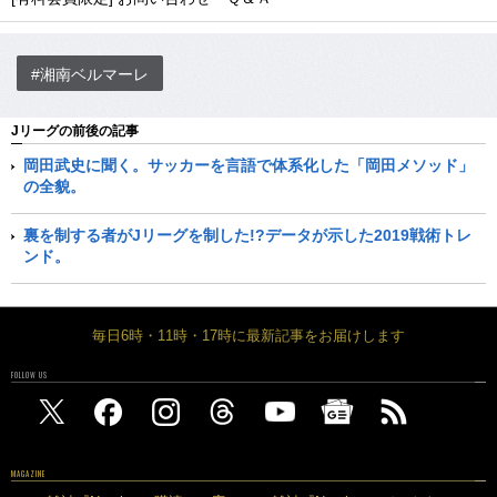
#湘南ベルマーレ
Jリーグの前後の記事
岡田武史に聞く。サッカーを言語で体系化した「岡田メソッド」
の全貌。
裏を制する者がJリーグを制した!?データが示した2019戦術トレ
ンド。
毎日6時・11時・17時に最新記事をお届けします
FOLLOW US
MAGAZINE