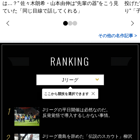
は…？” 佐々木朗希・山本由伸は“先輩の器”をこう見
投げた
ていた「同じ目線で話してくれる」
り”「
その他の名作記事 >
RANKING
Jリーグ
×
ここから競技を選択できます
最新
24時間
週間
Jリーグの平日開催は必然なのだ。
反発覚悟で導入するしかない事情。
Jリーグ鹿島を辞めた「伝説のスカウト」柳沢