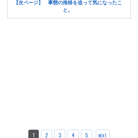
【次ページ】 事態の推移を追って気になったこ
と。
1
2
3
4
5
NEXT