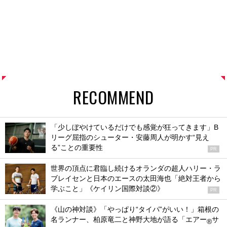
RECOMMEND
「少しぼやけているだけでも感覚が狂ってきます」B
リーグ屈指のシューター・安藤周人が明かす“見え
る”ことの重要性
PR
世界の頂点に君臨し続けるオランダの超人ハリー・ラ
ブレイセンと日本のエースの太田海也「絶対王者から
学ぶこと」《ケイリン国際対談②》
PR
《山の神対談》「やっぱり“タイパ”がいい！」箱根の
名ランナー、柏原竜二と神野大地が語る「エアー
サ
®