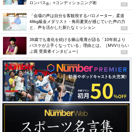
ロンパス
」×コンディショニング術
®
PR
「会場の声は自分を客観視するバロメーター」柔道
48kg級金メダリスト・角田夏実が感じていた声の力
と、声を活かした新たなミッション
PR
38歳でも進化を続ける篠山竜青が語る「10年前より
バスケが上手くなっている」理由とは。［MVVりらい
ぶ賞 受賞者インタビュー］
PR