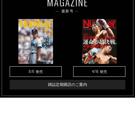
MAGAZINE
最新号
8/6
4/16
発売
発売
雑誌定期購読のご案内