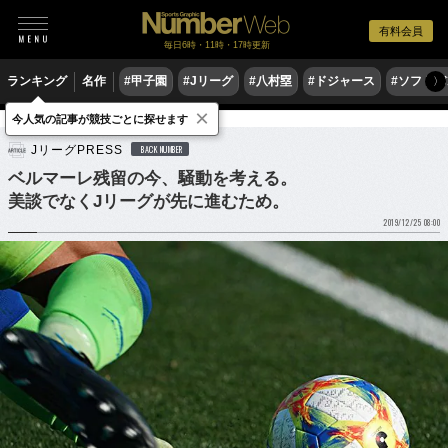
有料会員
毎日6時・11時・17時更新
ランキング
名作
#甲子園
#Jリーグ
#八村塁
#ドジャース
#ソフトバ
〉
×
今人気の記事が競技ごとに探せます
サッカー
Jリーグ
JリーグPRESS
BACK NUMBER
ベルマーレ残留の今、騒動を考える。
美談でなくJリーグが先に進むため。
2019/12/25 08:00