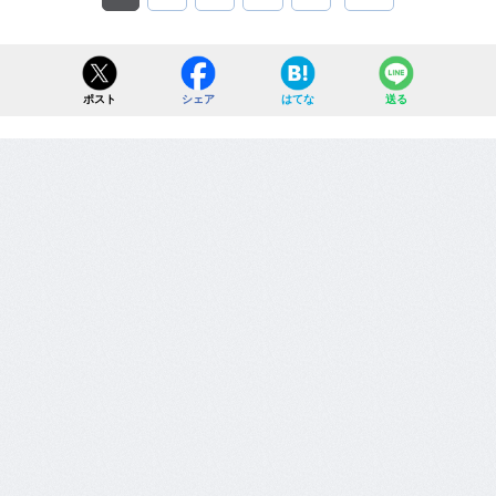
ポスト
シェア
はてな
送る