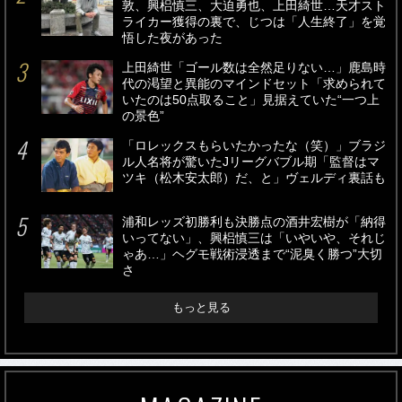
敦、興梠慎三、大迫勇也、上田綺世…天才スト
ライカー獲得の裏で、じつは「人生終了」を覚
悟した夜があった
上田綺世「ゴール数は全然足りない…」鹿島時
代の渇望と異能のマインドセット「求められて
いたのは50点取ること」見据えていた“一つ上
の景色”
「ロレックスもらいたかったな（笑）」ブラジ
ル人名将が驚いたJリーグバブル期「監督はマ
ツキ（松木安太郎）だ、と」ヴェルディ裏話も
浦和レッズ初勝利も決勝点の酒井宏樹が「納得
いってない」、興梠慎三は「いやいや、それじ
ゃあ…」ヘグモ戦術浸透まで“泥臭く勝つ”大切
さ
もっと見る