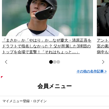
「まさか」か「やはり」か…なぜ慶大・清原正吾を
アント
ドラフトで指名しなかった？ 父が所属した3球団の
至の素
トップを会場で直撃！「それはちょっと…」
病中も
その他の名作記事 >
会員メニュー
マイメニュー登録・ログイン