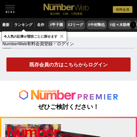
有料会員
毎日6時・11時・17時更新
最新
ランキング
名作
#甲子園
#Jリーグ
#中村剛也
#佐々木朗希
〉
×
NumberWeb有料会員登録・ログイン
今人気の記事が競技ごとに探せます
NumberWeb有料会員登録・ログイン
既存会員の方はこちらからログイン
ぜひご検討ください！