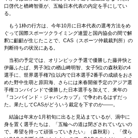
口啓代と楢﨑智亜が、五輪日本代表の内定を手にしてい
る。
もう1枠の行方は、今年10月に日本代表の選考方法をめ
ぐって国際スポーツクライミング連盟と国内協会の間で解
釈に齟齬が生じたことで、CAS（スポーツ仲裁裁判所）の
判断待ちの状況にある。
当初の予定では、オリンピック予選で優勝した藤井快と
伊藤ふたば、男子3位の楢山﨑明智、女子5位の森秋彩の4
選手に、世界選手権7位以内で日本選手2番手の成績をおさ
めた野中生萌と原田海、さらには来春開催予定のアジア選
手権コンバインドで優勝した日本選手を加えて、来年の
『コンバインド・ジャパンカップ』で争われるはずだっ
た。果たしてCASがどういう裁定を下すのか――。
結論は年末か1月初旬に出ると見込まているが、渦中に
身を置く選手たちは、「五輪への道は閉ざされていないの
で、希望を持って頑張っていきたい」（森秋彩）、「僕ら