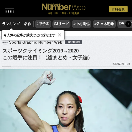
有料会員
毎日6時・11時・17時更新
ランキング
名作
#甲子園
#Jリーグ
#中村剛也
#佐々木朗希
#ラグ
〉
×
他競技
スポーツクライミング
今人気の記事が競技ごとに探せます
Sports Graphic Number Web
BACK NUMBER
スポーツクライミング2019→2020
この選手に注目！（総まとめ・女子編）
2019/12/25 11:30