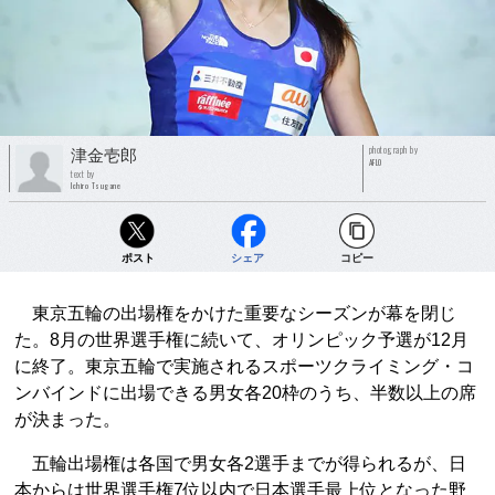
photograph by
津金壱郎
AFLO
text by
Ichiro Tsugane
ポスト
シェア
コピー
東京五輪の出場権をかけた重要なシーズンが幕を閉じ
た。8月の世界選手権に続いて、オリンピック予選が12月
に終了。東京五輪で実施されるスポーツクライミング・コ
ンバインドに出場できる男女各20枠のうち、半数以上の席
が決まった。
五輪出場権は各国で男女各2選手までが得られるが、日
本からは世界選手権7位以内で日本選手最上位となった野