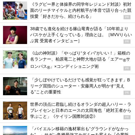
《ラグビー界と体操界の同学年レジェンド対談》初対
面のリーチマイケルと内村航平が本音で語り合った競
技愛「好きだから、続けられる」
PR
38歳でも進化を続ける篠山竜青が語る「10年前より
バスケが上手くなっている」理由とは。［MVVりらい
ぶ賞 受賞者インタビュー］
PR
《山の神対談》「やっぱり“タイパ”がいい！」箱根の
名ランナー、柏原竜二と神野大地が語る「エアー
サ
®
ロンパス
」×コンディショニング術
®
PR
「少しぼやけているだけでも感覚が狂ってきます」B
リーグ屈指のシューター・安藤周人が明かす“見え
る”ことの重要性
PR
世界の頂点に君臨し続けるオランダの超人ハリー・ラ
ブレイセンと日本のエースの太田海也「絶対王者から
学ぶこと」《ケイリン国際対談②》
PR
「バイエルン移籍の逸材輩出も“グラウンドがなかっ
た”…」サガン鳥栖最強アカデミーを変えた『企業版