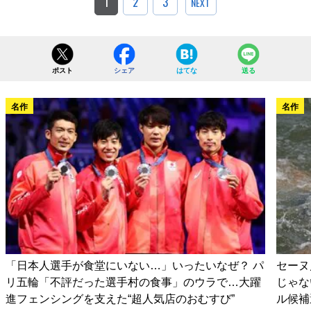
1
2
3
NEXT
ポスト
シェア
はてな
送る
名作
名作
「日本人選手が食堂にいない…」いったいなぜ？ パ
セーヌ
リ五輪「不評だった選手村の食事」のウラで…大躍
じゃな
進フェンシングを支えた“超人気店のおむすび”
ル候補