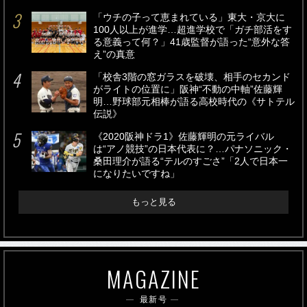
「ウチの子って恵まれている」東大・京大に
100人以上が進学…超進学校で「ガチ部活をす
る意義って何？」41歳監督が語った“意外な答
え”の真意
「校舎3階の窓ガラスを破壊、相手のセカンド
がライトの位置に」阪神“不動の中軸”佐藤輝
明…野球部元相棒が語る高校時代の《サトテル
伝説》
《2020阪神ドラ1》佐藤輝明の元ライバル
は“アノ競技”の日本代表に？…パナソニック・
桑田理介が語る“テルのすごさ”「2人で日本一
になりたいですね」
もっと見る
MAGAZINE
最新号