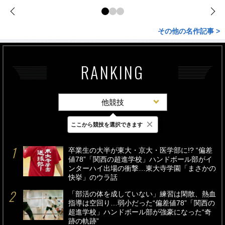
その他の名作記事 >
RANKING
他競技
×
ここから競技を選択できます
最新
24時間
週間
卒業生の大半が東大・京大・医学部に!? “偏差
値78”「関西の超進学校」ハンドボール部がイ
ンターハイ出場の衝撃…東大寺学園「まさかの
快挙」のウラ話
「部活の体を成していない」練習は閑散、熱血
指導は空回り…弱小だった“偏差値78”「関西の
超進学校」ハンドボール部が強豪になった“奇
跡の軌跡”