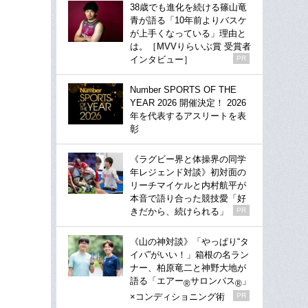
38歳でも進化を続ける篠山竜
青が語る「10年前よりバスケ
が上手くなっている」理由と
は。［MVVりらいぶ賞 受賞者
インタビュー］
PR
Number SPORTS OF THE
YEAR 2026 開催決定！ 2026
年を代表するアスリートを表
彰
《ラグビー界と体操界の同学
年レジェンド対談》初対面の
リーチマイケルと内村航平が
本音で語り合った競技愛「好
きだから、続けられる」
PR
《山の神対談》「やっぱり“タ
イパ”がいい！」箱根の名ラン
ナー、柏原竜二と神野大地が
語る「エアー
サロンパス
」
®
®
×コンディショニング術
PR