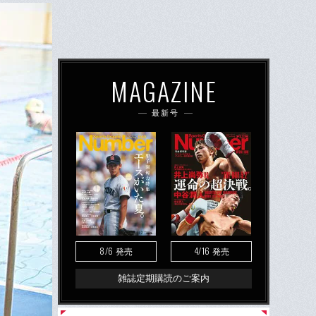
MAGAZINE
最新号
8/6
4/16
発売
発売
雑誌定期購読のご案内