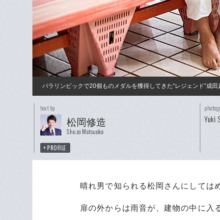
パラリンピックで20個ものメダルを獲得してきた“レジェンド”成
text by
photog
Yuki 
松岡修造
Shuzo Matsuoka
PROFILE
晴れ男で知られる松岡さんにしてはめ
扉の外からは雨音が、建物の中に入る