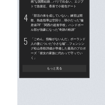
画”な国際結婚…パリで出会い、エジプ
差値
トで急接近、香港で小籠包デート
ル部
「部活の体を成していない」練習は閑
「
散、熱血指導は空回り…弱小だった“偏
スト
差値78”「関西の超進学校」ハンドボー
画”
ル部が強豪になった“奇跡の軌跡”
ト
「ごめん、指輪がないんだ」ポーランド
「
人の妻についた“小さな嘘”…フェンシン
人の
グ松山恭助28歳が準備した最高のプロポ
グ松
ーズ「彼女の家族に代わって守ってい
ー
く」
く
もっと見る