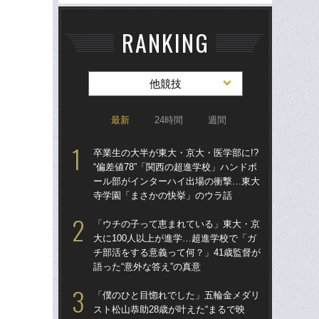
RANKING
他競技
最新
24時間
週間
卒業生の大半が東大・京大・医学部に!?
卒業
“偏差値78”「関西の超進学校」ハンドボ
“偏
ール部がインターハイ出場の衝撃…東大
ー
寺学園「まさかの快挙」のウラ話
寺
「ウチの子って恵まれている」東大・京
「
大に100人以上が進学…超進学校で「ガ
大に
チ部活をする意義って何？」41歳監督が
チ部
語った“意外な答え”の真意
語っ
「僕のひと目惚れでした」五輪金メダリ
「
スト松山恭助28歳が叶えた“まるで映
散、