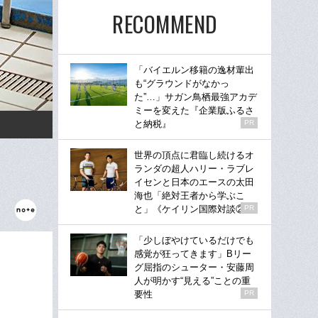
RECOMMEND
「バイエルン移籍の逸材輩出
も“グラウンドがなかっ
た”…」サガン鳥栖最強アカデ
ミーを変えた『企業版ふるさ
と納税』
PR
世界の頂点に君臨し続けるオ
ランダの超人ハリー・ラブレ
イセンと日本のエースの太田
海也「絶対王者から学ぶこ
と」《ケイリン国際対談②》
PR
「少しぼやけているだけでも
感覚が狂ってきます」Bリー
グ屈指のシューター・安藤周
人が明かす“見える”ことの重
要性
PR