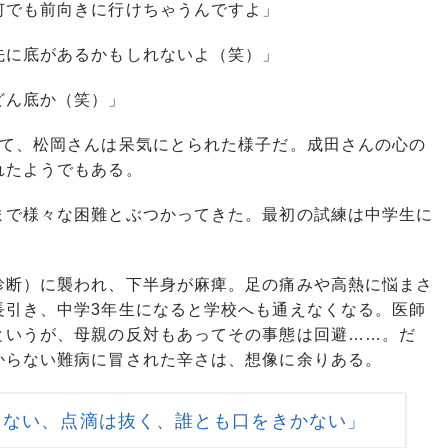
何でも前向きに行けちゃうんですよ」
先に底があるかもしれないよ（笑）」
どん底か（笑）」
て、松岡さんは呆気にとられた様子だ。成田さんの心の
れたようでもある。
で様々な困難とぶつかってきた。最初の試練は中学生に
診断
）に襲われ、下半身が麻痺。足の痛みや高熱に悩まさ
長引き、中学3年生になると学校へも通えなくなる。医師
というが、母親の反対もあってその事態は回避……。だ
からない難病に冒された辛さは、想像に余りある。
まない、点滴は抜く、誰とも口をきかない」