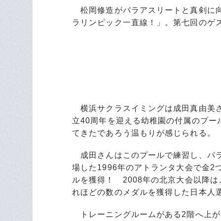
松岡修造がパラアスリートと真剣に向
ラリンピック一直線！」。第七回のゲ
横浜サクラスイミングは成田真由美さ
立40周年を迎える幼稚園の付属のプ
てきたであろう温もりが感じられる。
成田さんはこのプールで練習し、パラ
場した1996年のアトランタ大会で金
ルを獲得！ 2008年の北京大会以降
れほどの数のメダルを獲得した日本人
トレーニングルームがある2階へ上が