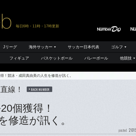
毎日6時・11時・17時更新
Jリーグ
海外サッカー
サッカー日本代表
ゴルフ
フィギュア
バスケットボール
バレーボール
他競技
獲得！競泳・成田真由美の人生を修造が訊く。
直線！
BACK NUMBER
20個獲得！
を修造が訊く。
201
posted