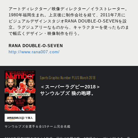
アートディレクター／映像ディレクター／イラストレーター。
1980年福岡生まれ。上京後に制作会社を経て、2011年7月に
ビジュアルデザインスタジオRANA DOUBLE-O-SEVENを設
立。ラグジュアリーなものから、キャラクターを使ったものま
で幅広くデザイン・映像制作を行う。
RANA DOUBLE-O-SEVEN
http://www.rana007.com/
Sports Graphic Number PLUS March 2018
＜スーパーラグビー2018＞
サンウルブズ 狼の咆哮。
サンウルブズ全選手＆全15チーム完全名鑑