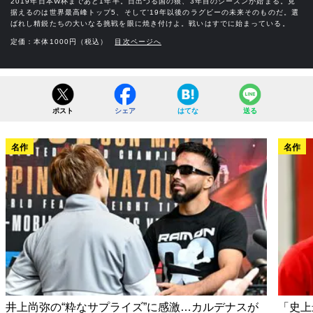
2019年日本W杯まであと1年半。日出づる国の狼、3年目のシーズンが始まる。見
据えるのは世界最高峰トップ5、そして'19年以後のラグビーの未来そのものだ。選
ばれし精鋭たちの大いなる挑戦を眼に焼き付けよ。戦いはすでに始まっている。
定価：本体1000円（税込）
目次ページへ
ポスト
シェア
はてな
送る
名作
名作
井上尚弥の“粋なサプライズ”に感激…カルデナスが
「史上