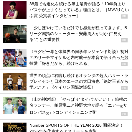
38歳でも進化を続ける篠山竜青が語る「10年前より
バスケが上手くなっている」理由とは。［MVVりらい
ぶ賞 受賞者インタビュー］
PR
「少しぼやけているだけでも感覚が狂ってきます」B
リーグ屈指のシューター・安藤周人が明かす“見え
る”ことの重要性
PR
《ラグビー界と体操界の同学年レジェンド対談》初対
面のリーチマイケルと内村航平が本音で語り合った競
技愛「好きだから、続けられる」
PR
世界の頂点に君臨し続けるオランダの超人ハリー・ラ
ブレイセンと日本のエースの太田海也「絶対王者から
学ぶこと」《ケイリン国際対談②》
PR
《山の神対談》「やっぱり“タイパ”がいい！」箱根の
名ランナー、柏原竜二と神野大地が語る「エアー
サ
®
ロンパス
」×コンディショニング術
®
PR
Number SPORTS OF THE YEAR 2026 開催決定！
2026年を代表するアスリートを表彰