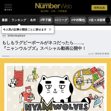
有料会員
毎日6時・11時・17時更新
最新
ランキング
名作
#甲子園
#Jリーグ
#中村剛也
#佐々木朗希
〉
×
Information
今人気の記事が競技ごとに探せます
Information
もしもラグビーボールがネコだったら……。
『ニャンウルブズ』スペシャル動画公開中！
2018/02/20 00:00
posted