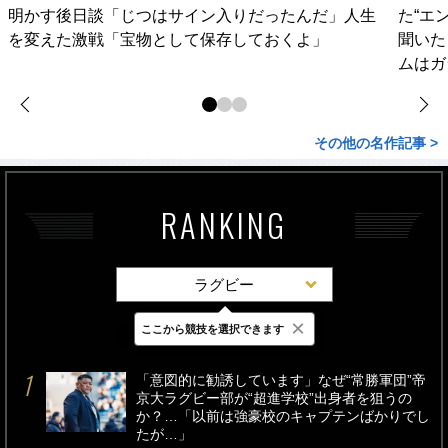
明かす後日談「じつはサイン入りだったんだ」人生
た“エ
を変えた激戦「宝物として保存しておくよ」
聞いた
ムはガ
その他の名作記事 >
RANKING
ラグビー
×
ここから競技を選択できます
最新
24時間
週間
「意図的に勧誘しています」なぜ“常勝軍団”帝
京大ラグビー部が“超進学校”出身者を狙うの
か？…「以前は強豪校のキャプテンばかりでし
たが…」