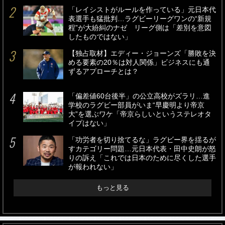
「レイシストがルールを作っている」元日本代
表選手も猛批判…ラグビーリーグワンの“新規
程”が大紛糾のナゼ リーグ側は「差別を意図
したものではない」
【独占取材】エディー・ジョーンズ「勝敗を決
める要素の20％は対人関係」ビジネスにも通
ずるアプローチとは？
「偏差値60台後半」の公立高校がズラリ…進
学校のラグビー部員がいま“早慶明より帝京
大”を選ぶワケ「帝京らしいというステレオタ
イプはない」
「功労者を切り捨てるな」ラグビー界を揺るが
すカテゴリー問題…元日本代表・田中史朗が怒
りの訴え「これでは日本のために尽くした選手
が報われない」
もっと見る