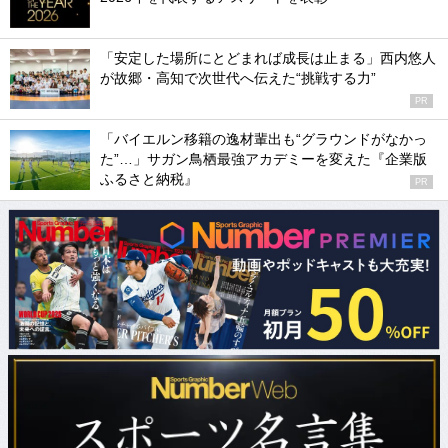
「安定した場所にとどまれば成長は止まる」西内悠人
が故郷・高知で次世代へ伝えた“挑戦する力”
PR
「バイエルン移籍の逸材輩出も“グラウンドがなかっ
た”…」サガン鳥栖最強アカデミーを変えた『企業版
ふるさと納税』
PR