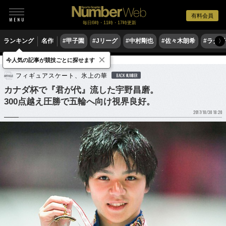
有料会員
毎日6時・11時・17時更新
ランキング
名作
#甲子園
#Jリーグ
#中村剛也
#佐々木朗希
#ラグ
〉
×
今人気の記事が競技ごとに探せます
フィギュアスケート
フィギュアスケート、氷上の華
BACK NUMBER
カナダ杯で『君が代』流した宇野昌磨。
300点越え圧勝で五輪へ向け視界良好。
2017/10/30 18:20