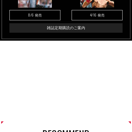
8/6
4/16
発売
発売
雑誌定期購読のご案内