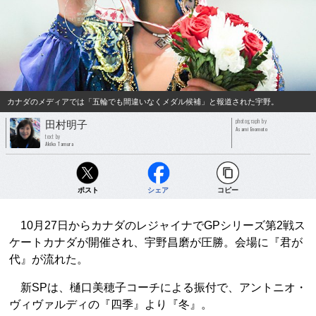
カナダのメディアでは「五輪でも間違いなくメダル候補」と報道された宇野。
photograph by
田村明子
Asami Enomoto
text by
Akiko Tamura
ポスト
シェア
コピー
10月27日からカナダのレジャイナでGPシリーズ第2戦ス
ケートカナダが開催され、宇野昌磨が圧勝。会場に『君が
代』が流れた。
新SPは、樋口美穂子コーチによる振付で、アントニオ・
ヴィヴァルディの『四季』より『冬』。