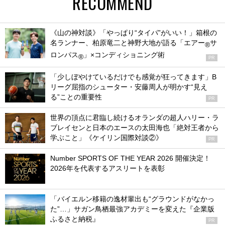
RECOMMEND
《山の神対談》「やっぱり“タイパ”がいい！」箱根の
名ランナー、柏原竜二と神野大地が語る「エアー
サ
®
ロンパス
」×コンディショニング術
®
PR
「少しぼやけているだけでも感覚が狂ってきます」B
リーグ屈指のシューター・安藤周人が明かす“見え
る”ことの重要性
PR
世界の頂点に君臨し続けるオランダの超人ハリー・ラ
ブレイセンと日本のエースの太田海也「絶対王者から
学ぶこと」《ケイリン国際対談②》
PR
Number SPORTS OF THE YEAR 2026 開催決定！
2026年を代表するアスリートを表彰
「バイエルン移籍の逸材輩出も“グラウンドがなかっ
た”…」サガン鳥栖最強アカデミーを変えた『企業版
ふるさと納税』
PR