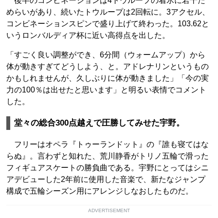
後半のコンビネーションは4トウループの着氷に若干た
めらいがあり、続いたトウループは2回転に。3アクセル、
コンビネーションスピンで盛り上げて終わった。103.62と
いうロンバルディア杯に近い高得点を出した。
「すごく良い調整ができ、6分間（ウォームアップ）から
体が動きすぎてどうしよう、と。アドレナリンというもの
かもしれませんが、久しぶりに体が動きました」「今の実
力の100％は出せたと思います」と明るい表情でコメント
した。
堂々の総合300点越えで圧勝してみせた宇野。
フリーはオペラ『トゥーランドット』の『誰も寝てはな
らぬ』。言わずと知れた、荒川静香がトリノ五輪で滑った
フィギュアスケートの勝負曲である。宇野にとってはシニ
アデビューした2年前に使用した音楽で、新たなジャンプ
構成で五輪シーズン用にアレンジしなおしたものだ。
ADVERTISEMENT