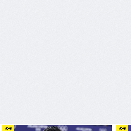
名作
名作