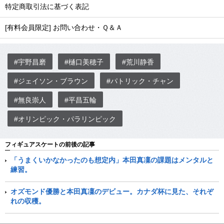
特定商取引法に基づく表記
[有料会員限定] お問い合わせ・Ｑ＆Ａ
#宇野昌磨
#樋口美穂子
#荒川静香
#ジェイソン・ブラウン
#パトリック・チャン
#無良崇人
#平昌五輪
#オリンピック・パラリンピック
フィギュアスケートの前後の記事
「うまくいかなかったのも想定内」本田真凜の課題はメンタルと
練習。
オズモンド優勝と本田真凜のデビュー。カナダ杯に見た、それぞ
れの収穫。