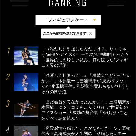
RANKING
フィギュアスケート
×
ここから競技を選択できます
最新
24時間
週間
「（私たち）引退したんだっけ？」りくりゅ
う“異例のアイスショー”はなぜ画期的だった？
「世界的にも珍しい試み」打ち破った“フィギ
ュア界の通例”
「油断してしまって…」「着替えてなかったん
かい！」木原龍一に三浦璃来が“思わずツッコ
んだ”扇風機事件…引退後も変わらない“りくり
ゅうの関係性”
「まだ着替えてなかったんかい！」三浦璃来が
木原龍一にツッコミも…りくりゅう“世界初の
アイスショー”大成功の舞台裏「やりたいこと
をすべて詰め込んだ」
「恋愛感情を感じたことがなかった」ソチ五輪
代表・高橋成美が人生初の「結婚したいモー