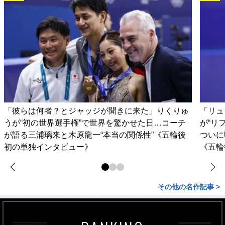
「彼らは何者？とジャッジが聞きに来た」りくりゅ
「リュ
うが“初の世界選手権”で世界を驚かせた日…コーチ
が“リ
が語る三浦璃来と木原龍一“本当の関係性”《五輪後
ついに
初の単独インタビュー》
《五輪
その他の名作記事 >