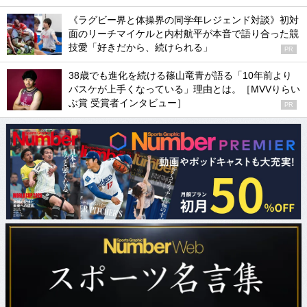
《ラグビー界と体操界の同学年レジェンド対談》初対
面のリーチマイケルと内村航平が本音で語り合った競
技愛「好きだから、続けられる」
PR
38歳でも進化を続ける篠山竜青が語る「10年前より
バスケが上手くなっている」理由とは。［MVVりらい
ぶ賞 受賞者インタビュー］
PR