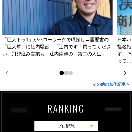
「巨人ドラ1」がハローワークで職探し→履歴書の
日本ハ
「巨人軍」に社内騒然…「辻内です！買ってくださ
指名拒
い」飛び込み営業も、辻内崇伸の「第二の人生」
す、そ
って…
その他の名作記事 >
RANKING
プロ野球