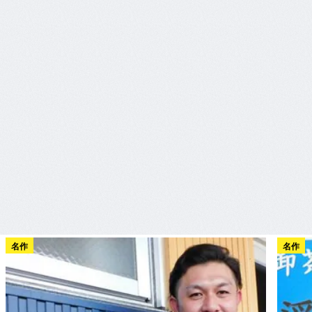
名作
名作