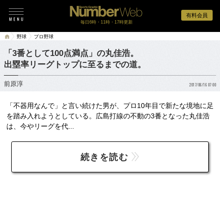
有料会員
毎日6時・11時・17時更新
野球
プロ野球
「3番として100点満点」の丸佳浩。
出塁率リーグトップに至るまでの道。
前原淳
2017/06/16 07:00
「不器用なんで」と言い続けた男が、プロ10年目で新たな境地に足
を踏み入れようとしている。広島打線の不動の3番となった丸佳浩
は、今やリーグを代...
続きを読む