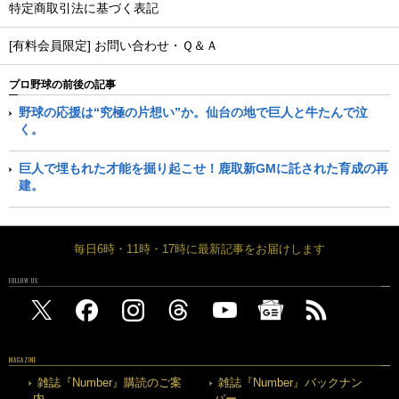
特定商取引法に基づく表記
[有料会員限定] お問い合わせ・Ｑ＆Ａ
プロ野球の前後の記事
野球の応援は“究極の片想い”か。仙台の地で巨人と牛たんで泣
く。
巨人で埋もれた才能を掘り起こせ！鹿取新GMに託された育成の再
建。
毎日6時・11時・17時に最新記事をお届けします
FOLLOW US
MAGAZINE
雑誌『Number』購読のご案
雑誌『Number』バックナン
内
バー