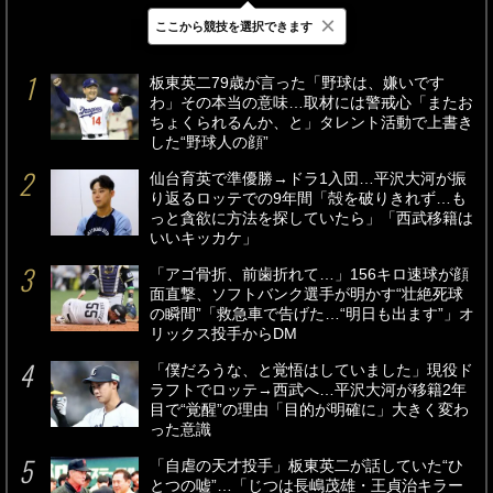
×
ここから競技を選択できます
最新
24時間
週間
板東英二79歳が言った「野球は、嫌いです
わ」その本当の意味…取材には警戒心「またお
ちょくられるんか、と」タレント活動で上書き
した“野球人の顔”
仙台育英で準優勝→ドラ1入団…平沢大河が振
り返るロッテでの9年間「殻を破りきれず…も
っと貪欲に方法を探していたら」「西武移籍は
いいキッカケ」
「アゴ骨折、前歯折れて…」156キロ速球が顔
面直撃、ソフトバンク選手が明かす“壮絶死球
の瞬間”「救急車で告げた…“明日も出ます”」オ
リックス投手からDM
「僕だろうな、と覚悟はしていました」現役ド
ラフトでロッテ→西武へ…平沢大河が移籍2年
目で“覚醒”の理由「目的が明確に」大きく変わ
った意識
「自虐の天才投手」板東英二が話していた“ひ
とつの嘘”…「じつは長嶋茂雄・王貞治キラー