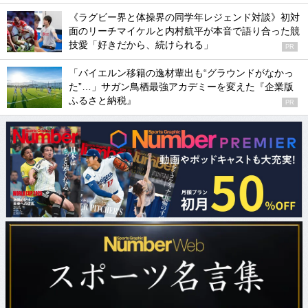
《ラグビー界と体操界の同学年レジェンド対談》初対
面のリーチマイケルと内村航平が本音で語り合った競
技愛「好きだから、続けられる」
PR
「バイエルン移籍の逸材輩出も“グラウンドがなかっ
た”…」サガン鳥栖最強アカデミーを変えた『企業版
ふるさと納税』
PR