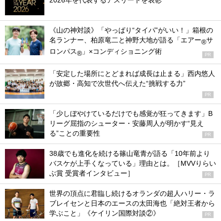
2026年を代表するアスリートを表彰
《山の神対談》「やっぱり“タイパ”がいい！」箱根の
名ランナー、柏原竜二と神野大地が語る「エアー
サ
®
ロンパス
」×コンディショニング術
®
PR
「安定した場所にとどまれば成長は止まる」西内悠人
が故郷・高知で次世代へ伝えた“挑戦する力”
PR
「少しぼやけているだけでも感覚が狂ってきます」B
リーグ屈指のシューター・安藤周人が明かす“見え
る”ことの重要性
PR
38歳でも進化を続ける篠山竜青が語る「10年前より
バスケが上手くなっている」理由とは。［MVVりらい
ぶ賞 受賞者インタビュー］
PR
世界の頂点に君臨し続けるオランダの超人ハリー・ラ
ブレイセンと日本のエースの太田海也「絶対王者から
学ぶこと」《ケイリン国際対談②》
PR