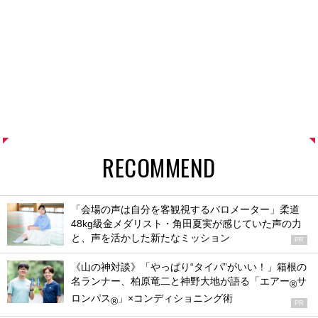
RECOMMEND
「会場の声は自分を客観視するバロメーター」柔道
48kg級金メダリスト・角田夏実が感じていた声の力
と、声を活かした新たなミッション
PR
《山の神対談》「やっぱり“タイパ”がいい！」箱根の
名ランナー、柏原竜二と神野大地が語る「エアー
サ
®
ロンパス
」×コンディショニング術
®
PR