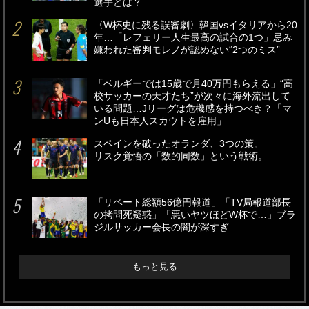
選手とは？
〈W杯史に残る誤審劇〉韓国vsイタリアから20
年…「レフェリー人生最高の試合の1つ」忌み
嫌われた審判モレノが認めない“2つのミス”
「ベルギーでは15歳で月40万円もらえる」“高
校サッカーの天才たち”が次々に海外流出して
いる問題…Jリーグは危機感を持つべき？「マ
ンUも日本人スカウトを雇用」
スペインを破ったオランダ、3つの策。
リスク覚悟の「数的同数」という戦術。
「リベート総額56億円報道」「TV局報道部長
の拷問死疑惑」「悪いヤツほどW杯で…」ブラ
ジルサッカー会長の闇が深すぎ
もっと見る