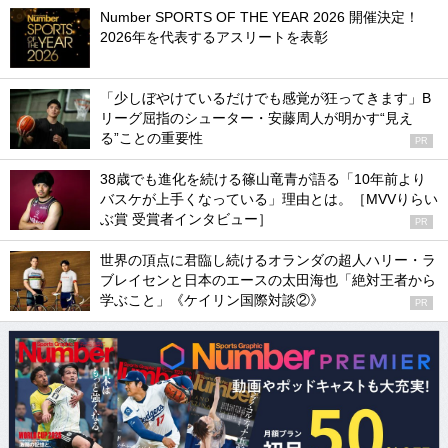
Number SPORTS OF THE YEAR 2026 開催決定！
2026年を代表するアスリートを表彰
「少しぼやけているだけでも感覚が狂ってきます」B
リーグ屈指のシューター・安藤周人が明かす“見え
る”ことの重要性
PR
38歳でも進化を続ける篠山竜青が語る「10年前より
バスケが上手くなっている」理由とは。［MVVりらい
ぶ賞 受賞者インタビュー］
PR
世界の頂点に君臨し続けるオランダの超人ハリー・ラ
ブレイセンと日本のエースの太田海也「絶対王者から
学ぶこと」《ケイリン国際対談②》
PR