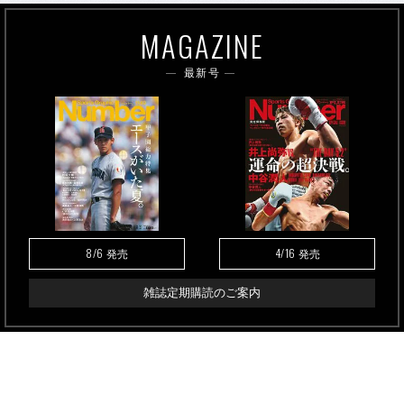
MAGAZINE
最新号
8/6
4/16
発売
発売
雑誌定期購読のご案内