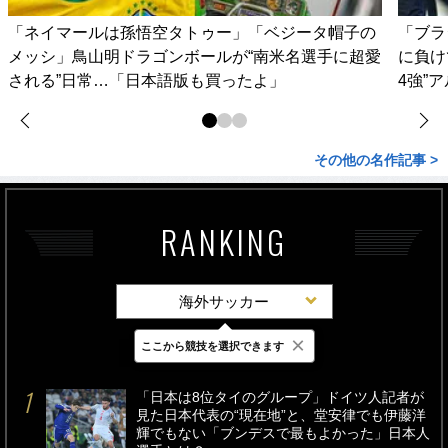
「ネイマールは孫悟空タトゥー」「ベジータ帽子の
「ブラ
メッシ」鳥山明ドラゴンボールが“南米名選手に超愛
に負け
される”日常…「日本語版も買ったよ」
4強”
その他の名作記事 >
RANKING
海外サッカー
×
ここから競技を選択できます
最新
24時間
週間
「日本は8位タイのグループ」ドイツ人記者が
見た日本代表の“現在地”と、堂安律でも伊藤洋
輝でもない「ブンデスで最もよかった」日本人