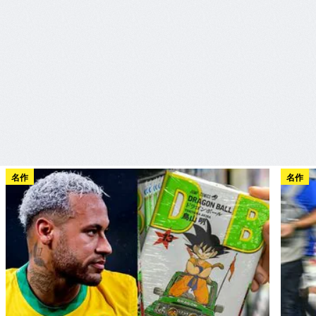
名作
名作