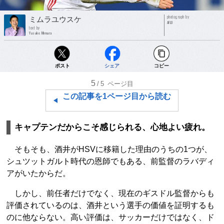
photograph by
ミムラユウスケ
AFLO
text by
Yusuke Mimura
ポスト
シェア
コピー
5
/5
ページ目
この記事を1ページ目から読む
キャプテンだからこそ感じられる、心地よい疲れ。
そもそも、酒井がHSVに移籍した理由のうちの1つが、
シュツットガルト時代の恩師でもある、前監督のラバディ
アがいたからだ。
しかし、前任者だけでなく、現在のギスドル監督からも
評価されているのは、酒井という選手の価値を証明するも
のに他ならない。高い評価は、サッカーだけではなく、ド