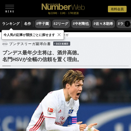
有料会員
毎日6時・11時・17時更新
ランキング
名作
#甲子園
#Jリーグ
#中村剛也
#佐々木朗希
#ラグ
〉
×
今人気の記事が競技ごとに探せます
サッカー
海外サッカー
ブンデスリーガ
ブンデスリーガ蹴球白書
BACK NUMBER
ブンデス最年少主将は、酒井高徳。
名門HSVが全幅の信頼を置く理由。