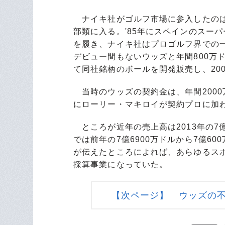
ナイキ社がゴルフ市場に参入したのは
部類に入る。'85年にスペインのスー
を履き、ナイキ社はプロゴルフ界での一
デビュー間もないウッズと年間800万
て同社銘柄のボールを開発販売し、20
当時のウッズの契約金は、年間2000万
にローリー・マキロイが契約プロに加
ところが近年の売上高は2013年の7
では前年の7億6900万ドルから7億6
が伝えたところによれば、あらゆるス
採算事業になっていた。
【次ページ】 ウッズの