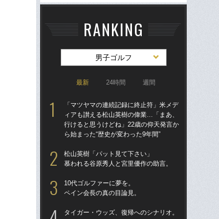
RANKING
男子ゴルフ
最新
24時間
週間
「マツヤマの連続記録に終止符」米メデ
「
ィアも讃える松山英樹の偉業…「まあ、
ィ
行けると思うけどね」22歳の仰天発言か
行け
ら始まった“歴史が変わった9年間”
ら始
松山英樹「パット見て下さい」
＜葛
慕われる谷原秀人と宮里優作の助言。
「
～
10代ゴルファーに夢を。
ペイン会長の真の目論見。
松
初
タイガー・ウッズ、復帰へのシナリオ。