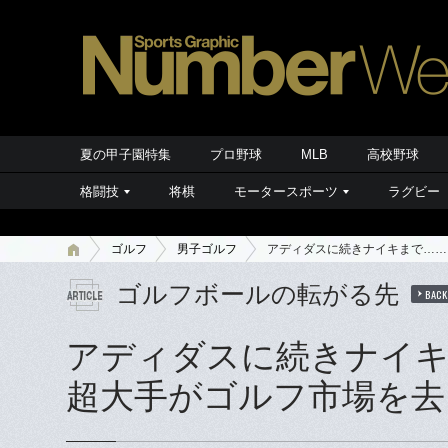
夏の甲子園特集
プロ野球
MLB
高校野球
格闘技
将棋
モータースポーツ
ラグビー
ゴルフ
男子ゴルフ
アディダスに続きナイキまで……
ゴルフボールの転がる先
BACK
アディダスに続きナイ
超大手がゴルフ市場を去