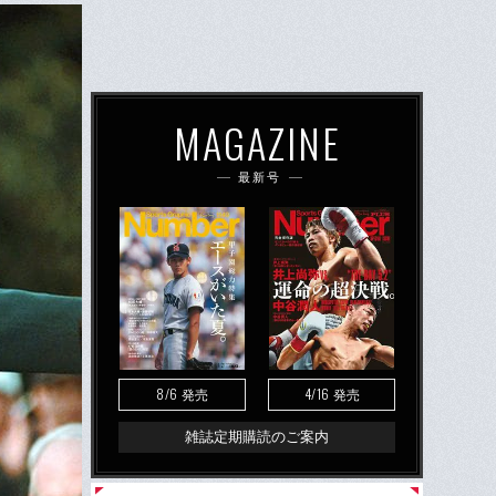
MAGAZINE
最新号
8/6
4/16
発売
発売
雑誌定期購読のご案内