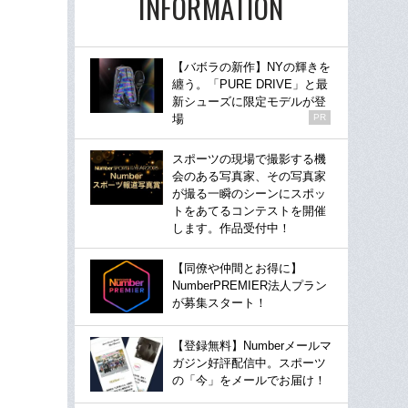
INFORMATION
【バボラの新作】NYの輝きを
纏う。「PURE DRIVE」と最
新シューズに限定モデルが登
場
PR
スポーツの現場で撮影する機
会のある写真家、その写真家
が撮る一瞬のシーンにスポッ
トをあてるコンテストを開催
します。作品受付中！
【同僚や仲間とお得に】
NumberPREMIER法人プラン
が募集スタート！
【登録無料】Numberメールマ
ガジン好評配信中。スポーツ
の「今」をメールでお届け！