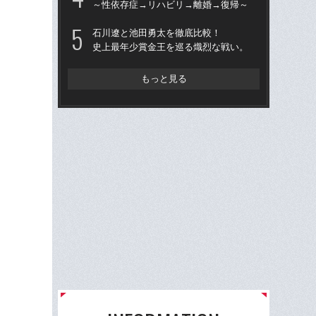
～性依存症→リハビリ→離婚→復帰～
「
才ゴ
石川遼と池田勇太を徹底比較！
悟っ
史上最年少賞金王を巡る熾烈な戦い。
ほ
無
もっと見る
石川
～