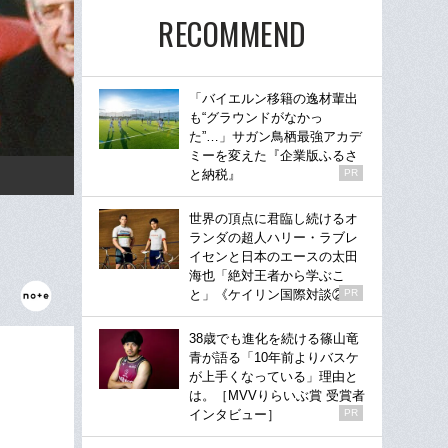
RECOMMEND
「バイエルン移籍の逸材輩出
も“グラウンドがなかっ
た”…」サガン鳥栖最強アカデ
ミーを変えた『企業版ふるさ
と納税』
PR
世界の頂点に君臨し続けるオ
ランダの超人ハリー・ラブレ
イセンと日本のエースの太田
海也「絶対王者から学ぶこ
と」《ケイリン国際対談②》
PR
38歳でも進化を続ける篠山竜
青が語る「10年前よりバスケ
が上手くなっている」理由と
は。［MVVりらいぶ賞 受賞者
インタビュー］
PR