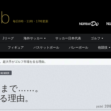
毎日6時・11時・17時更新
Jリーグ
海外サッカー
サッカー日本代表
ゴルフ
フィギュア
バスケットボール
バレーボール
他競技
。超大手がゴルフ市場を去る理由。
 NUMBER
キまで……。
る理由。
2016
posted