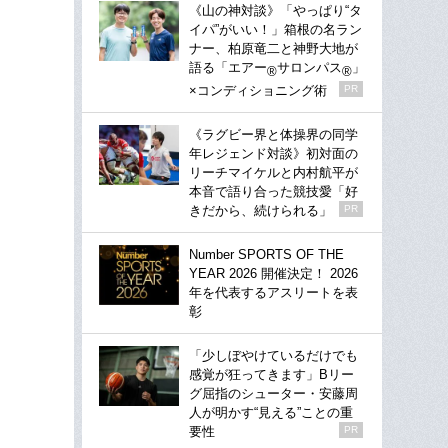
《山の神対談》「やっぱり“タ
イパ”がいい！」箱根の名ラン
ナー、柏原竜二と神野大地が
語る「エアー
サロンパス
」
®
®
×コンディショニング術
PR
《ラグビー界と体操界の同学
年レジェンド対談》初対面の
リーチマイケルと内村航平が
本音で語り合った競技愛「好
きだから、続けられる」
PR
Number SPORTS OF THE
YEAR 2026 開催決定！ 2026
年を代表するアスリートを表
彰
「少しぼやけているだけでも
感覚が狂ってきます」Bリー
グ屈指のシューター・安藤周
人が明かす“見える”ことの重
要性
PR