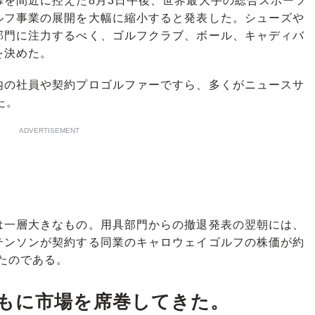
を間近に控えた8月3日午後、世界最大手の総合スポーツ
ルフ事業の展開を大幅に縮小すると発表した。シューズや
部門に注力するべく、ゴルフクラブ、ボール、キャディバ
を決めた。
の社員や契約プロゴルファーですら、多くがニュースサ
た。
ADVERTISEMENT
一層大きなもの。用具部門からの撤退発表の翌朝には、
テンソンが契約する同業のキャロウェイゴルフの株価が約
したのである。
もに市場を席巻してきた。