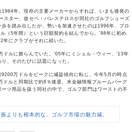
1984年。現存の主要メーカーからすれば、いまも後発の
パースター、故セベ・バレステロスが同社のゴルフシューズ
歩を踏み出したが、勢いを加速させたのは1996年、プロ
ドル（5年間）という巨額契約を結んでから。'98年に初め
02年にクラブがそれに続いた。
ドルに膨らんでいた。'05年にミシェル・ウィー、'13年
わり、そのたびに話題になった。
億9200万ドルをピークに減益傾向に転じ、今年5月の時点
00万ドルと同期比で約8％後退。米金融情報ブルームバーグ
ポーツ用品を扱う同社の中で、ゴルフ部門はワーストの不
不振よりも根本的な、ゴルフ市場の魅力減。