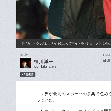
タイガー・ウッズは、ナイキにとってマイケル・ジョーダンに続く
text by
photog
AFLO
桂川洋一
Yoichi Katsuragawa
PROFILE
世界が最高のスポーツの祭典で色めく
っていた。