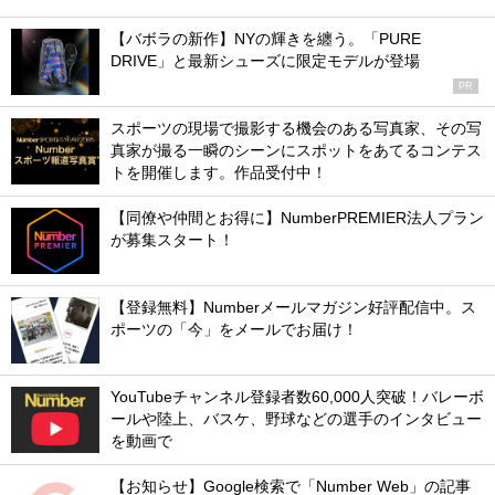
【バボラの新作】NYの輝きを纏う。「PURE
DRIVE」と最新シューズに限定モデルが登場
PR
スポーツの現場で撮影する機会のある写真家、その写
真家が撮る一瞬のシーンにスポットをあてるコンテス
トを開催します。作品受付中！
【同僚や仲間とお得に】NumberPREMIER法人プラン
が募集スタート！
【登録無料】Numberメールマガジン好評配信中。ス
ポーツの「今」をメールでお届け！
YouTubeチャンネル登録者数60,000人突破！バレーボ
ールや陸上、バスケ、野球などの選手のインタビュー
を動画で
【お知らせ】Google検索で「Number Web」の記事