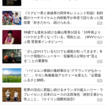
《ラグビー界と体操界の同学年レジェンド対談》初対
面のリーチマイケルと内村航平が本音で語り合った競
技愛「好きだから、続けられる」
PR
38歳でも進化を続ける篠山竜青が語る「10年前より
バスケが上手くなっている」理由とは。［MVVりらい
ぶ賞 受賞者インタビュー］
PR
「少しぼやけているだけでも感覚が狂ってきます」B
リーグ屈指のシューター・安藤周人が明かす“見え
る”ことの重要性
PR
「バイエルン移籍の逸材輩出も“グラウンドがなかっ
た”…」サガン鳥栖最強アカデミーを変えた『企業版
ふるさと納税』
PR
世界の頂点に君臨し続けるオランダの超人ハリー・ラ
ブレイセンと日本のエースの太田海也「絶対王者から
学ぶこと」《ケイリン国際対談②》
PR