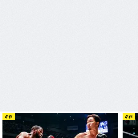
名作
名作