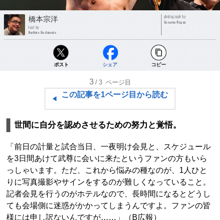
photograph by
橋本宗洋
Susumu Nagao
text by
Norihiro Hashimoto
ポスト
シェア
コピー
3
/3
ページ目
この記事を1ページ目から読む
世間に自分を認めさせるための努力と覚悟。
「前日の計量と試合当日、一夜明け会見と、スケジュール
を3日間あけて武尊に会いに来たというファンの方もいら
っしゃいます。ただ、これから悩みの種なのが、1人ひと
りに写真撮影やサインをするのが難しくなっていること。
記者会見を行うのがホテルなので、長時間になるとどうし
ても会場側に迷惑がかかってしまうんですよ。ファンの皆
様には申し訳ないんですが……」（B広報）