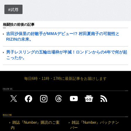
#武尊
格闘技の前後の記事
吉田沙保里の好敵手がMMAデビュー!? 村田夏南子の可能性と
RIZINの未来。
男子レスリングの五輪出場枠が半減！ロンドンからの4年で何が起
こったか。
毎日6時・11時・17時に最新記事をお届けします
FOLLOW US
MAGAZINE
雑誌『Number』購読のご案
雑誌『Number』バックナン
内
バー