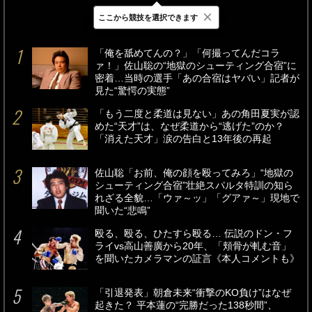
×
ここから競技を選択できます
最新
24時間
週間
「俺を舐めてんの？」「何撮ってんだコラ
ァ！」佐山聡の“地獄のシューティング合宿”に
密着…当時の選手「あの合宿はヤバい」記者が
見た“驚愕の実態”
「もう二度と柔道は見ない」あの角田夏実が認
めた“天才”は、なぜ柔道から“逃げた”のか？
「消えた天才」涙の告白と13年後の再起
佐山聡「お前、俺の顔を殴ってみろ」“地獄の
シューティング合宿”壮絶スパルタ特訓の知ら
れざる全貌…「ウァ～ッ」「グアァ～」現地で
聞いた“悲鳴”
殴る、殴る、ひたすら殴る… 伝説のドン・フ
ライvs高山善廣から20年、「頬骨が軋む音」
を聞いたカメラマンの証言《本人コメントも》
「引退発表」朝倉未来“衝撃のKO負け”はなぜ
起きた？ 平本蓮の“完勝だった138秒間”、