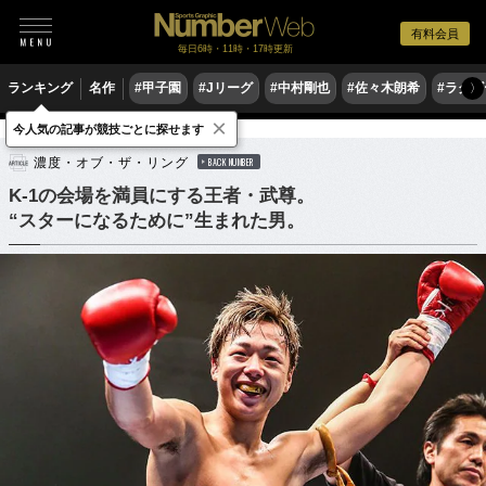
有料会員
毎日6時・11時・17時更新
ランキング
名作
#甲子園
#Jリーグ
#中村剛也
#佐々木朗希
#ラグ
〉
×
今人気の記事が競技ごとに探せます
格闘技
その他
濃度・オブ・ザ・リング
BACK NUMBER
K-1の会場を満員にする王者・武尊。
“スターになるために”生まれた男。