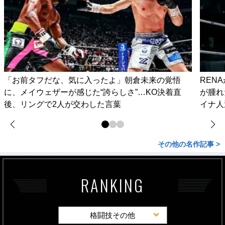
「お前タフだな、気に入ったよ」朝倉未来の覚悟
REN
に、メイウェザーが感じた“誇らしさ”…KO決着直
が腫れ
後、リングで2人が交わした言葉
イナ人
その他の名作記事 >
RANKING
格闘技その他