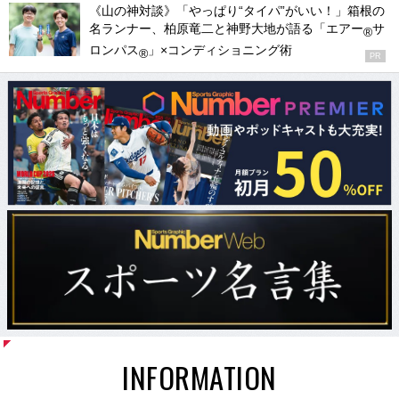
《山の神対談》「やっぱり“タイパ”がいい！」箱根の
名ランナー、柏原竜二と神野大地が語る「エアー
サ
®
ロンパス
」×コンディショニング術
®
PR
INFORMATION