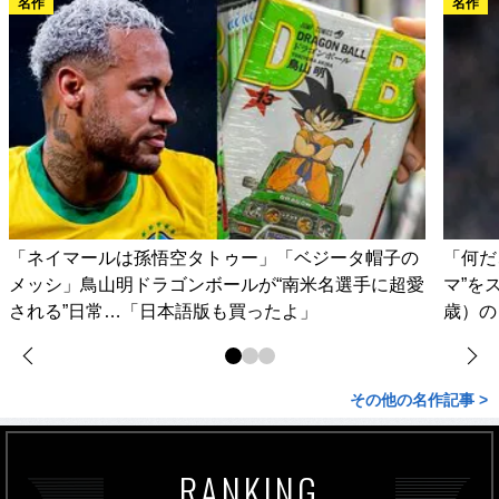
名作
名作
「ネイマールは孫悟空タトゥー」「ベジータ帽子の
「何だ
メッシ」鳥山明ドラゴンボールが“南米名選手に超愛
マ”を
される”日常…「日本語版も買ったよ」
歳）の
その他の名作記事 >
RANKING