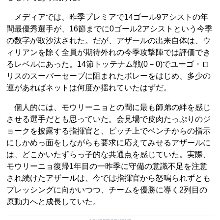
メディアでは、昨季プレミアで14ゴール9アシストの年
間最優秀選手が、16節までに0ゴール2アシストという今季
の数字が取沙汰された。だが、アザールの出来自体は、ウ
ィリアンを除く全員が期待外れの今季攻撃陣では評価でき
るレベルにあった。14節トッテナム戦(0－0)でユーゴ・ロ
リスのスーパーセーブに阻まれたボレーをはじめ、多少の
運があればネットは何度か揺れていたはずだ。
個人的には、モウリーニョとの間に最も師弟の絆を感じ
させる選手だとも思っていた。会見場で皮肉たっぷりのジ
ョークを披露する指揮官と、ピッチ上でベンチからの指示
にしかめっ面をしながらも要求に応えてみせるアザールに
は、どこかいたずらっ子的な共通点を感じていた。実際、
モウリーニョ復帰1年目の一昨季に守備の意識不足を注意
され続けたアザールは、今では指揮官から怒鳴られずとも
プレッシングに向かいつつ、チームを優勝に導く2列目の
原動力へと成長していた。