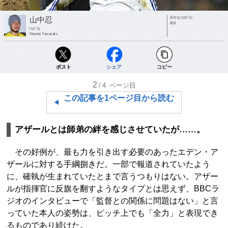
photograph by
山中忍
AFLO
text by
Shinobu Yamanaka
ポスト
シェア
コピー
2
/4
ページ目
この記事を1ページ目から読む
アザールとは師弟の絆を感じさせていたが……。
その好例が、最も力を引き出す必要のあったエデン・ア
ザールに対する手綱捌きだ。一部で報道されていたよう
に、確執が生まれていたとまで言うつもりはない。アザー
ルが指揮官に反旗を翻すようなタイプとは思えず、BBCラ
ジオのインタビューで「監督との関係に問題はない」と言
っていた本人の姿勢は、ピッチ上でも「全力」と表現でき
るものであり続けた。