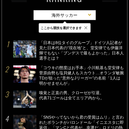
海外サッカー
×
ここから競技を選択できます
最新
24時間
週間
「日本は8位タイのグループ」ドイツ人記者が
見た日本代表の“現在地”と、堂安律でも伊藤洋
輝でもない「ブンデスで最もよかった」日本人
選手とは？
「コウキの態度はお手本」小川航基も堂安律も
菅原由勢も塩貝健人もスカウト…オランダ敏腕
TDが狙った“意外なJリーガー”の名前「1人は
明かせませんが」
嗅覚と正直の男、クローゼが引退。
代表71ゴールは全てエリア内から。
「SNSやってないから君の受賞はムリ」と言わ
れたボランチがバロンドール「イニエスタに即
返信」「マンCと代表が…幸運だ」ロドリの熱