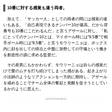
10番に対する感覚も違う両者。
加えて、「サッカー人」としての両者の間には感覚の違
いもある。「自己表現できるナンバー10が最高。だから背
番号も10番にこだわるんだ」と言うアザールに対し、「私
にとってのナンバー10とは、マイボール時には“9.5番”で相
手ボール時には“8.5番”」と言うモウリーニョは、ボックス
内に顔を出しての得点と中盤に加勢しての守備という働き
を創造性の源に求める監督だ。
その差異にもかかわらず、モウリーニョは自らの感覚だ
けで愛のムチを打ち続けてしまった感がある。起き上がり
小法師のようなリアクションを一方的に期待し、アザール
を戒めることでチーム全体の奮起と覚醒を促そうとしてい
るかのように思えた。
ADVERTISEMENT