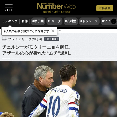
有料会員
毎日6時・11時・17時更新
ランキング
名作
#甲子園
#Jリーグ
#八村塁
#ドジャース
#ソフトバ
〉
×
今人気の記事が競技ごとに探せます
サッカー
海外サッカー
プレミアリーグ
プレミアリーグの時間
BACK NUMBER
チェルシーがモウリーニョを解任。
アザールの心が折れた“ムチ”過剰。