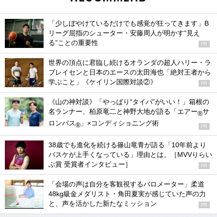
「少しぼやけているだけでも感覚が狂ってきます」B
リーグ屈指のシューター・安藤周人が明かす“見え
る”ことの重要性
PR
世界の頂点に君臨し続けるオランダの超人ハリー・ラ
ブレイセンと日本のエースの太田海也「絶対王者から
学ぶこと」《ケイリン国際対談②》
PR
《山の神対談》「やっぱり“タイパ”がいい！」箱根の
名ランナー、柏原竜二と神野大地が語る「エアー
サ
®
ロンパス
」×コンディショニング術
®
PR
38歳でも進化を続ける篠山竜青が語る「10年前より
バスケが上手くなっている」理由とは。［MVVりらい
ぶ賞 受賞者インタビュー］
PR
「会場の声は自分を客観視するバロメーター」柔道
48kg級金メダリスト・角田夏実が感じていた声の力
と、声を活かした新たなミッション
PR