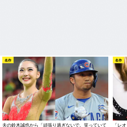
名作
名作
夫の鈴木誠也から「頑張り過ぎないで。笑っていて
「レオ