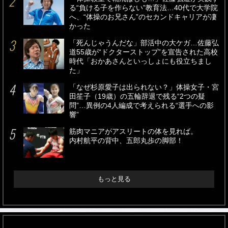
る“負ける子を作らない”教育法…40代で大学院
へ、“体操のお兄さん”のセカンドキャリアが凄
かった
「死んじゃうんだな」部活中の大ケガ…佐藤弘
道55歳が“ドクターストップ”を宣告された高校
時代「おかあさんといっしょにも役立ちまし
た」
「なぜ杉原愛子は出られない？」体操女子・宮
田笙子（19歳）の五輪辞退で残る“2つの疑
問”…異例の4人編成で考えられる“選手への影
響”
筋肉マニアがアスリートの体を見れば。
内村航平の背中、五郎丸歩の脚部！
もっと見る