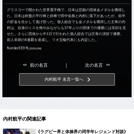
グラスゴーで開かれた世界選手権で、日本は悲願の団体金メダルを獲得し
た。日本は終盤の平行棒と鉄棒で田中佑典と内村に落下があったが、前半
の貯金を生かして逃げ切った。個人総合でも金メダルを獲得した主将の内
村は、自身のミスを悔やみながらも37年ぶりの団体での優勝には笑顔を見
せた。さらに団体から中1日で行われた個人総合では圧巻の演技で優勝。
前人未踏の6連覇を達成し、リオ五輪代表にも内定した。
Number889号
(2015/11/06)
<<
>>
前の名言
｜
次の名言
内村航平 名言一覧へ
内村航平の関連記事
《ラグビー界と体操界の同学年レジェンド対談》