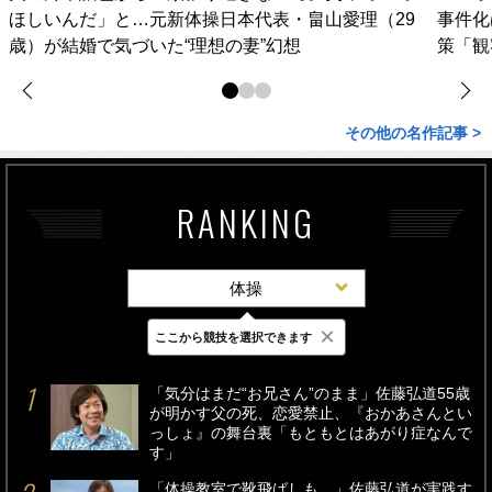
ほしいんだ」と…元新体操日本代表・畠山愛理（29
事件化
歳）が結婚で気づいた“理想の妻”幻想
策「観
その他の名作記事 >
RANKING
体操
×
ここから競技を選択できます
最新
24時間
週間
「気分はまだ“お兄さん”のまま」佐藤弘道55歳
が明かす父の死、恋愛禁止、『おかあさんとい
っしょ』の舞台裏「もともとはあがり症なんで
す」
「体操教室で靴飛ばしも…」佐藤弘道が実践す