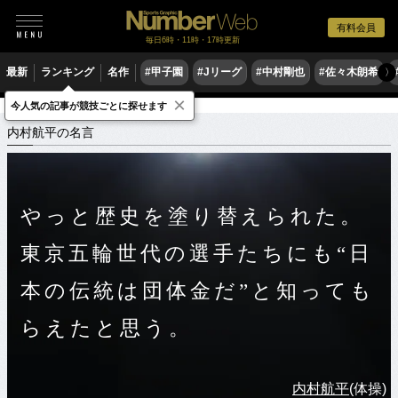
有料会員
毎日6時・11時・17時更新
最新
ランキング
名作
#甲子園
#Jリーグ
#中村剛也
#佐々木朗希
〉
×
今人気の記事が競技ごとに探せます
スポーツ名言集
ウ
内村航平の名言
内村航平の名言
やっと歴史を塗り替えられた。
東京五輪世代の選手たちにも“日
本の伝統は団体金だ”と知っても
らえたと思う。
内村航平
(体操)