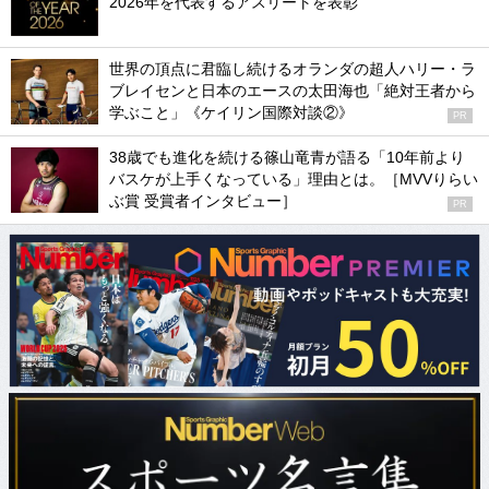
2026年を代表するアスリートを表彰
世界の頂点に君臨し続けるオランダの超人ハリー・ラ
ブレイセンと日本のエースの太田海也「絶対王者から
学ぶこと」《ケイリン国際対談②》
PR
38歳でも進化を続ける篠山竜青が語る「10年前より
バスケが上手くなっている」理由とは。［MVVりらい
ぶ賞 受賞者インタビュー］
PR