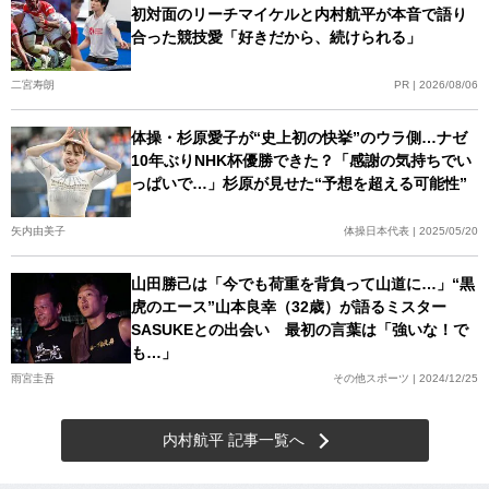
初対面のリーチマイケルと内村航平が本音で語り
合った競技愛「好きだから、続けられる」
二宮寿朗
PR | 2026/08/06
体操・杉原愛子が“史上初の快挙”のウラ側…ナゼ
10年ぶりNHK杯優勝できた？「感謝の気持ちでい
っぱいで…」杉原が見せた“予想を超える可能性”
矢内由美子
体操日本代表 | 2025/05/20
山田勝己は「今でも荷重を背負って山道に…」“黒
虎のエース”山本良幸（32歳）が語るミスター
SASUKEとの出会い 最初の言葉は「強いな！で
も…」
雨宮圭吾
その他スポーツ | 2024/12/25
内村航平 記事一覧へ