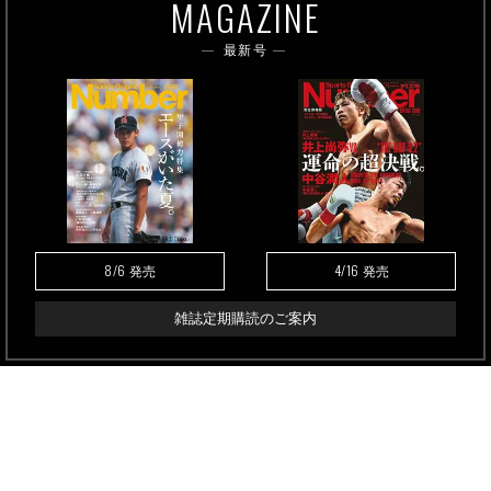
MAGAZINE
最新号
8/6
4/16
発売
発売
雑誌定期購読のご案内