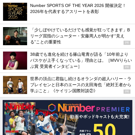
Number SPORTS OF THE YEAR 2026 開催決定！
2026年を代表するアスリートを表彰
「少しぼやけているだけでも感覚が狂ってきます」B
リーグ屈指のシューター・安藤周人が明かす“見え
る”ことの重要性
PR
38歳でも進化を続ける篠山竜青が語る「10年前より
バスケが上手くなっている」理由とは。［MVVりらい
ぶ賞 受賞者インタビュー］
PR
世界の頂点に君臨し続けるオランダの超人ハリー・ラ
ブレイセンと日本のエースの太田海也「絶対王者から
学ぶこと」《ケイリン国際対談②》
PR