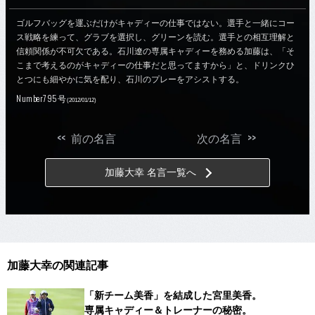
ゴルフバッグを運ぶだけがキャディーの仕事ではない。選手と一緒にコー
ス戦略を練って、グラブを選択し、グリーンを読む。選手との相互理解と
信頼関係が不可欠である。石川遼の専属キャディーを務める加藤は、「そ
こまで考えるのがキャディーの仕事だと思ってますから」と、ドリンクひ
とつにも細やかに気を配り、石川のプレーをアシストする。
Number795号
(2012/01/12)
<<
>>
前の名言
次の名言
加藤大幸 名言一覧へ
加藤大幸の関連記事
「新チーム美香」を結成した宮里美香。
専属キャディー＆トレーナーの秘密。