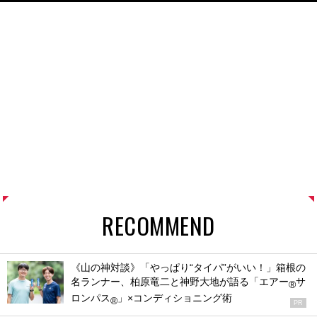
RECOMMEND
《山の神対談》「やっぱり“タイパ”がいい！」箱根の
名ランナー、柏原竜二と神野大地が語る「エアー
サ
®
ロンパス
」×コンディショニング術
®
PR