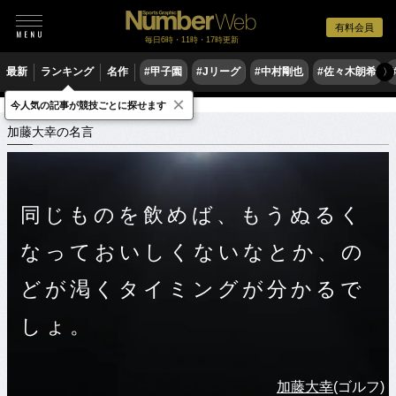
有料会員
毎日6時・11時・17時更新
最新
ランキング
名作
#甲子園
#Jリーグ
#中村剛也
#佐々木朗希
〉
×
今人気の記事が競技ごとに探せます
スポーツ名言集
カ
加藤大幸の名言
加藤大幸の名言
同じものを飲めば、もうぬるく
なっておいしくないなとか、の
どが渇くタイミングが分かるで
しょ。
加藤大幸
(ゴルフ)