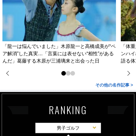
「龍一は悩んでいました」木原龍一と高橋成美が“ペ
「体重
ア解消”した真実…「言葉には表せない“相性”がある
ンハイ
んだ」葛藤する木原が三浦璃来と出会った日
語る体
その他の名作記事 >
RANKING
男子ゴルフ