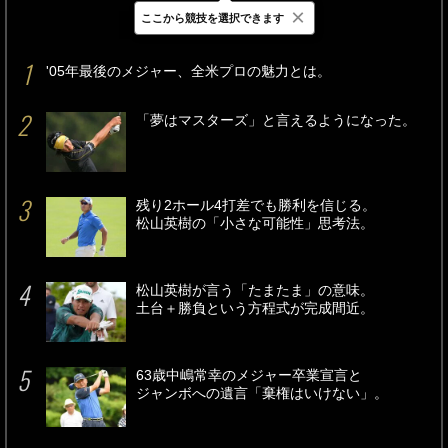
×
ここから競技を選択できます
最新
24時間
週間
'05年最後のメジャー、全米プロの魅力とは。
「夢はマスターズ」と言えるようになった。
残り2ホール4打差でも勝利を信じる。
松山英樹の「小さな可能性」思考法。
松山英樹が言う「たまたま」の意味。
土台＋勝負という方程式が完成間近。
63歳中嶋常幸のメジャー卒業宣言と
ジャンボへの遺言「棄権はいけない」。