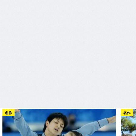
名作
名作