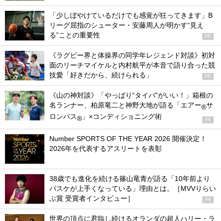
「少しぼやけているだけでも感覚が狂ってきます」B
リーグ屈指のシューター・安藤周人が明かす“見え
る”ことの重要性
PR
《ラグビー界と体操界の同学年レジェンド対談》初対
面のリーチマイケルと内村航平が本音で語り合った競
技愛「好きだから、続けられる」
PR
《山の神対談》「やっぱり“タイパ”がいい！」箱根の
名ランナー、柏原竜二と神野大地が語る「エアー
サ
®
ロンパス
」×コンディショニング術
®
PR
Number SPORTS OF THE YEAR 2026 開催決定！
2026年を代表するアスリートを表彰
38歳でも進化を続ける篠山竜青が語る「10年前より
バスケが上手くなっている」理由とは。［MVVりらい
ぶ賞 受賞者インタビュー］
PR
世界の頂点に君臨し続けるオランダの超人ハリー・ラ