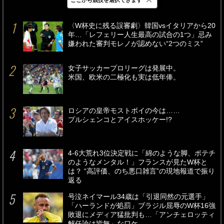
最新
24時間
週間
〈W杯史に残る誤審劇〉韓国vsイタリアから20
年…「レフェリー人生最高の試合の1つ」忌み
嫌われた審判モレノが認めない“2つのミス”
女子サッカープロリーグは発展中。
米国、欧米の二極化も実は低年俸。
ロシアの皇帝モストボイの今は……
プルシェンコとアイスホッケー!?
4-6大荒れ3位決定戦に「綿のような脚、ポテチ
のようなメンタル！」フランスが見たW杯と
は？ “高評価、のち悪口雑言”の現地報道で振り
返る
号泣ネイマール34歳は「引退同然の元選手」
「ハーランドが処罰」ブラジル屈辱のW杯16強
敗退にメディア猛批判も…「アンチェロッティ
解任論は皆無」なワケ