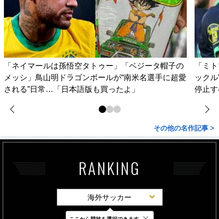
「ネイマールは孫悟空タトゥー」「ベジータ帽子の
「ミト
メッシ」鳥山明ドラゴンボールが“南米名選手に超愛
ックル
される”日常…「日本語版も買ったよ」
停止す
その他の名作記事 >
RANKING
海外サッカー
×
ここから競技を選択できます