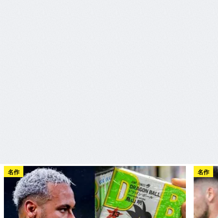
名作
名作