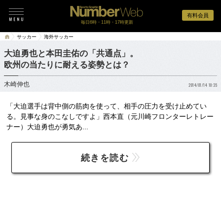
有料会員
毎日6時・11時・17時更新
サッカー
海外サッカー
大迫勇也と本田圭佑の「共通点」。
欧州の当たりに耐える姿勢とは？
木崎伸也
2014/01/14 10:35
「大迫選手は背中側の筋肉を使って、相手の圧力を受け止めてい
る。見事な身のこなしですよ」西本直（元川崎フロンターレトレー
ナー）大迫勇也が勇気あ...
続きを読む