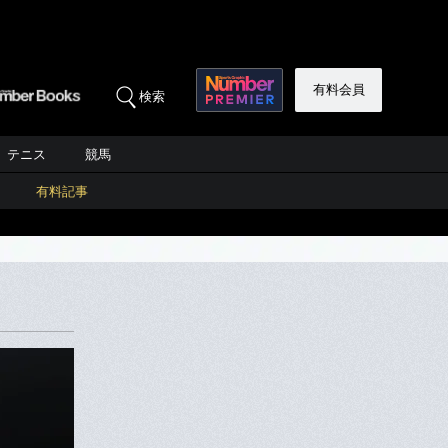
有料会員
検索
テニス
競馬
有料記事