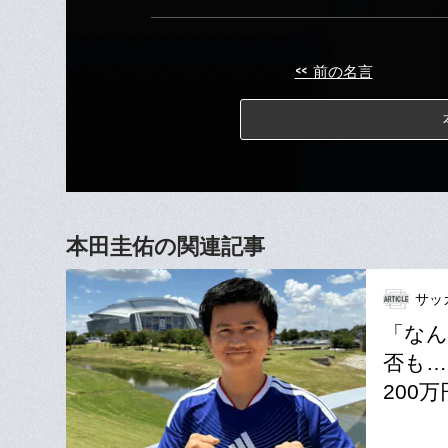
<<
前の名言
本田圭佑の関連記事
サッ
「なん
否も…
200