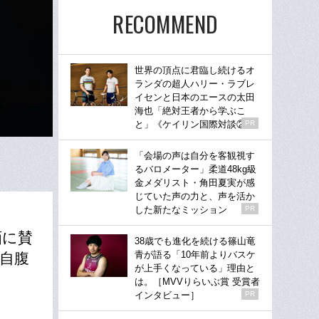
RECOMMEND
世界の頂点に君臨し続けるオ
ランダの超人ハリー・ラブレ
イセンと日本のエースの太田
海也「絶対王者から学ぶこ
と」《ケイリン国際対談②》
PR
「会場の声は自分を客観視す
るバロメーター」柔道48kg級
金メダリスト・角田夏実が感
じていた声の力と、声を活か
した新たなミッション
PR
画に賛
38歳でも進化を続ける篠山竜
青が語る「10年前よりバスケ
自腹
が上手くなっている」理由と
は。［MVVりらいぶ賞 受賞者
インタビュー］
PR