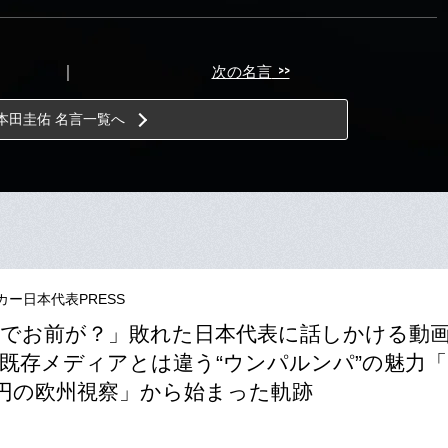
>>
｜
次の名言
本田圭佑 名言一覧へ
カー日本代表PRESS
でお前が？」敗れた日本代表に話しかける動
既存メディアとは違う“ウンパルンパ”の魅力「
万円の欧州視察」から始まった軌跡