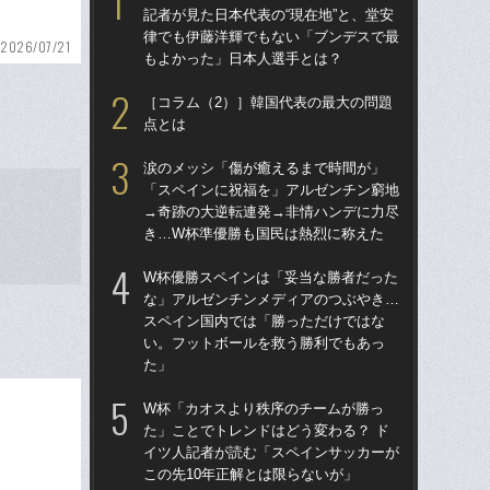
記者が見た日本代表の“現在地”と、堂安
ダ
律でも伊藤洋輝でもない「ブンデスで最
度目
2026/07/21
もよかった」日本人選手とは？
け
［コラム（2）］韓国代表の最大の問題
涙
点とは
「
→
涙のメッシ「傷が癒えるまで時間が」
き
「スペインに祝福を」アルゼンチン窮地
→奇跡の大逆転連発→非情ハンデに力尽
［
き…W杯準優勝も国民は熱烈に称えた
点
W杯優勝スペインは「妥当な勝者だった
「
な」アルゼンチンメディアのつぶやき…
記者
スペイン国内では「勝っただけではな
律
い。フットボールを救う勝利でもあっ
も
た」
W
W杯「カオスより秩序のチームが勝っ
な
た」ことでトレンドはどう変わる？ ド
ス
イツ人記者が読む「スペインサッカーが
い
この先10年正解とは限らないが」
た