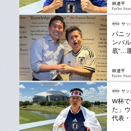
林遼平
Ryohei Haya
サッ
パニ
ンパル
底”…
林遼平
Ryohei Haya
サッ
W杯で
た」ウ
代表・