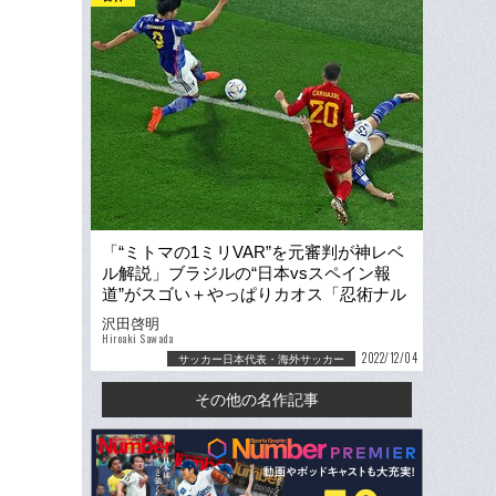
「“ミトマの1ミリVAR”を元審判が神レベ
ル解説」ブラジルの“日本vsスペイン報
道”がスゴい＋やっぱりカオス「忍術ナル
ト魂だ！」
沢田啓明
Hiroaki Sawada
2022/12/04
サッカー日本代表・海外サッカー
その他の名作記事