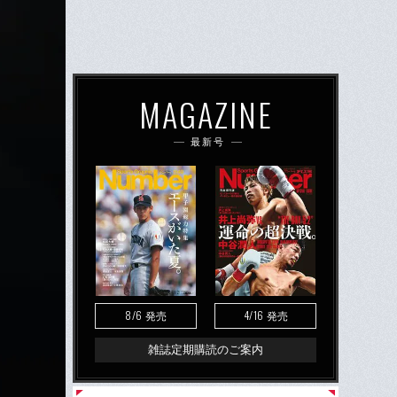
MAGAZINE
最新号
8/6
4/16
発売
発売
雑誌定期購読のご案内