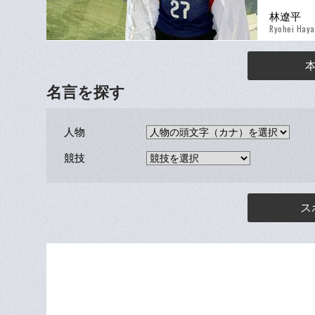
林遼平
Ryohei Haya
名言を探す
人物
競技
ス