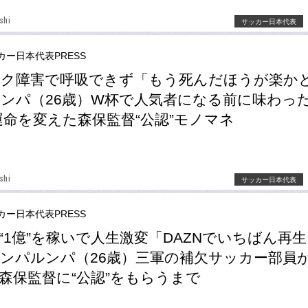
shi
サッカー日本代表
カー日本代表PRESS
ック障害で呼吸できず「もう死んだほうが楽か
ンパ（26歳）W杯で人気者になる前に味わった
運命を変えた森保監督“公認”モノマネ
shi
サッカー日本代表
カー日本代表PRESS
“1億”を稼いで人生激変「DAZNでいちばん再
ンパルンパ（26歳）三軍の補欠サッカー部員
森保監督に“公認”をもらうまで