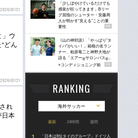
「少しぼやけているだけでも
2026/07/21
感覚が狂ってきます」Bリー
グ屈指のシューター・安藤周
人が明かす“見える”ことの重
要性
PR
と」ウ
《山の神対談》「やっぱり“タ
“どん
イパ”がいい！」箱根の名ラン
ナー、柏原竜二と神野大地が
語る「エアー
サロンパス
」
®
®
×コンディショニング術
PR
2026/07/21
RANKING
生され
海外サッカー
が日本
最新
24時間
週間
「日本は8位タイのグループ」ドイツ人
“ア