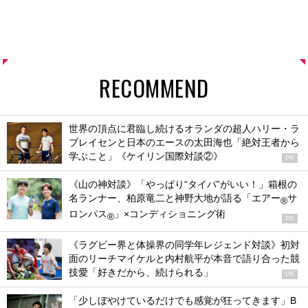
RECOMMEND
世界の頂点に君臨し続けるオランダの超人ハリー・ラ
ブレイセンと日本のエースの太田海也「絶対王者から
学ぶこと」《ケイリン国際対談②》
PR
《山の神対談》「やっぱり“タイパ”がいい！」箱根の
名ランナー、柏原竜二と神野大地が語る「エアー
サ
®
ロンパス
」×コンディショニング術
®
PR
《ラグビー界と体操界の同学年レジェンド対談》初対
面のリーチマイケルと内村航平が本音で語り合った競
技愛「好きだから、続けられる」
PR
「少しぼやけているだけでも感覚が狂ってきます」B