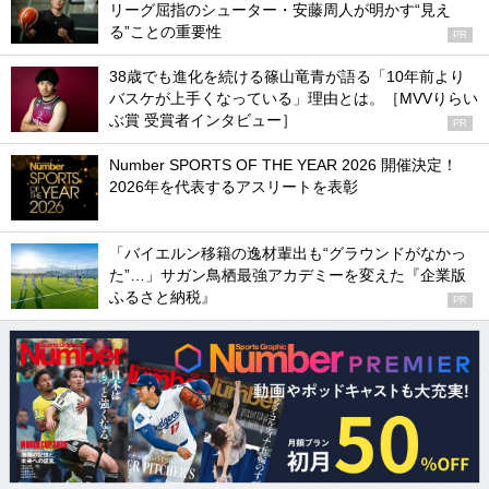
リーグ屈指のシューター・安藤周人が明かす“見え
る”ことの重要性
PR
38歳でも進化を続ける篠山竜青が語る「10年前より
バスケが上手くなっている」理由とは。［MVVりらい
ぶ賞 受賞者インタビュー］
PR
Number SPORTS OF THE YEAR 2026 開催決定！
2026年を代表するアスリートを表彰
「バイエルン移籍の逸材輩出も“グラウンドがなかっ
た”…」サガン鳥栖最強アカデミーを変えた『企業版
ふるさと納税』
PR