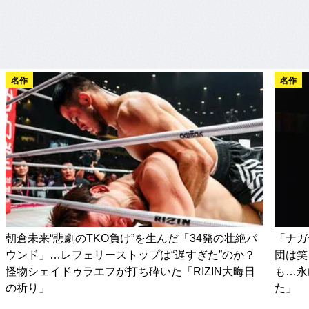
名作
名作
朝倉未来“悲劇のTKO負け”を生んだ「34発の壮絶パ
「ナガ
ウンド」…レフェリーストップは“遅すぎた”のか？
団は笑
怪物シェイドゥラエフが打ち砕いた「RIZIN大晦日
も…永
の祈り」
た」