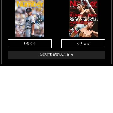
8/6
4/16
発売
発売
雑誌定期購読のご案内