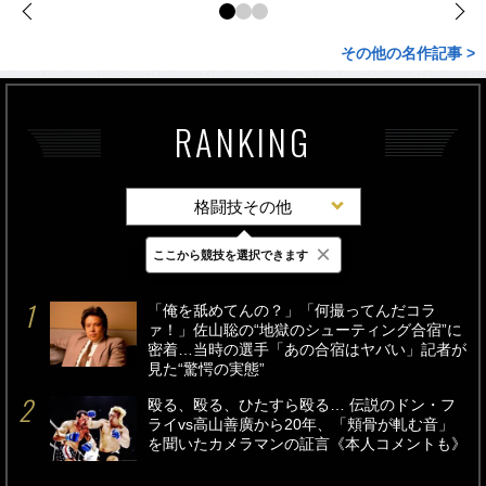
その他の名作記事 >
RANKING
格闘技その他
×
ここから競技を選択できます
最新
24時間
週間
「俺を舐めてんの？」「何撮ってんだコラ
ァ！」佐山聡の“地獄のシューティング合宿”に
密着…当時の選手「あの合宿はヤバい」記者が
見た“驚愕の実態”
殴る、殴る、ひたすら殴る… 伝説のドン・フ
ライvs高山善廣から20年、「頬骨が軋む音」
を聞いたカメラマンの証言《本人コメントも》