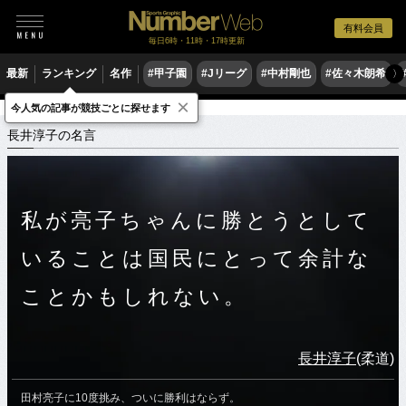
有料会員
毎日6時・11時・17時更新
最新
ランキング
名作
#甲子園
#Jリーグ
#中村剛也
#佐々木朗希
〉
×
今人気の記事が競技ごとに探せます
スポーツ名言集
ナ
長井淳子の名言
長井淳子の名言
私が亮子ちゃんに勝とうとして
いることは国民にとって余計な
ことかもしれない。
長井淳子
(柔道)
田村亮子に10度挑み、ついに勝利はならず。