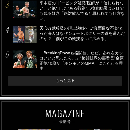
平本蓮の“ドーピング疑惑”医師が「信じられな
い」と絶句した“ある行為”…検査結果はシロで
も残る疑念「絶対飲んでると思われても仕方な
い」
天心vs武尊級の頂上決戦へ…“真面目な不良”だ
った海人はなぜシュートボクサーの道を選んだ
のか？「僕がこの競技を世に広める」
「BreakingDownも格闘技。ただ、あれをカッ
コいいと思ったら…」“格闘技界の裏番長”金原
正徳40歳が「ホンモノのMMA」にこだわる理
由
もっと見る
MAGAZINE
最新号