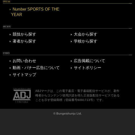
SPECIAL
Number SPORTS OF THE
YEAR
ARCHIVE
競技から探す
大会から探す
著者から探す
学校から探す
OTHERS
お問い合わせ
広告掲載について
動画・バナー広告について
サイトポリシー
サイトマップ
ABJマークは、この電子書店・電子書籍配信サービスが、著作
権者からコンテンツ使用許諾を得た正規版配信サービスである
ことを示す登録商標（登録番号6091713号）です。
© Bungeishunju Ltd.